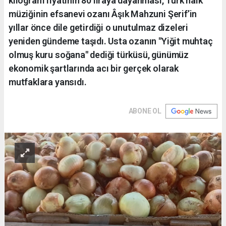
kilogram fiyatının 80 liraya dayanması, Türk halk
müziğinin efsanevi ozanı Âşık Mahzuni Şerif’in
yıllar önce dile getirdiği o unutulmaz dizeleri
yeniden gündeme taşıdı. Usta ozanın "Yiğit muhtaç
olmuş kuru soğana" dediği türküsü, günümüz
ekonomik şartlarında acı bir gerçek olarak
mutfaklara yansıdı.
ABONE OL