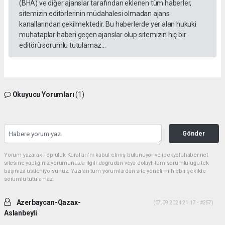
(BHA) ve diğer ajanslar tarafından eklenen tüm haberler,
sitemizin editörlerinin müdahalesi olmadan ajans
kanallarından çekilmektedir. Bu haberlerde yer alan hukuki
muhataplar haberi geçen ajanslar olup sitemizin hiç bir
editörü sorumlu tutulamaz...
Okuyucu Yorumları
(1)
Gönder
Yorum yazarak Topluluk Kuralları’nı kabul etmiş bulunuyor ve ipekyoluhaber.net
sitesine yaptığınız yorumunuzla ilgili doğrudan veya dolaylı tüm sorumluluğu tek
başınıza üstleniyorsunuz. Yazılan tüm yorumlardan site yönetimi hiçbir şekilde
sorumlu tutulamaz.
Azerbaycan-Qazax-
(07.09.2024 21:17 - #257)
Aslanbeyli