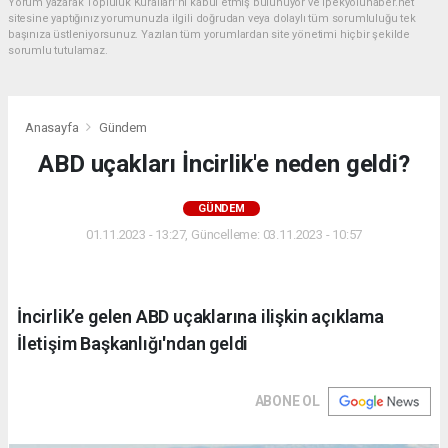
Yorum yazarak Topluluk Kuralları’nı kabul etmiş bulunuyor ve ipekyoluhaber.net
sitesine yaptığınız yorumunuzla ilgili doğrudan veya dolaylı tüm sorumluluğu tek
başınıza üstleniyorsunuz. Yazılan tüm yorumlardan site yönetimi hiçbir şekilde
sorumlu tutulamaz.
Anasayfa
Gündem
ABD uçakları İncirlik'e neden geldi?
GÜNDEM
01.11.2023 - 13:27, Güncelleme: 03.11.2023 - 10:57
İncirlik’e gelen ABD uçaklarına ilişkin açıklama
İletişim Başkanlığı'ndan geldi
ABONE OL