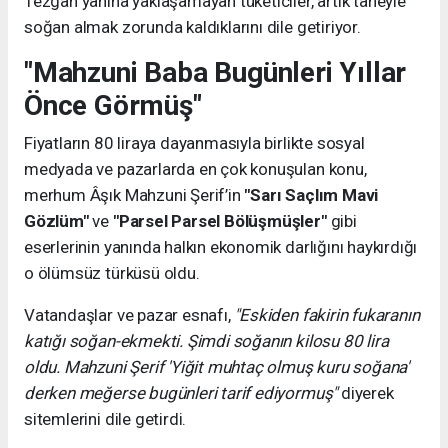
Tezgah yanına yaklaşamayan tüketiciler, artık taneyle
soğan almak zorunda kaldıklarını dile getiriyor.
"Mahzuni Baba Bugünleri Yıllar
Önce Görmüş"
Fiyatların 80 liraya dayanmasıyla birlikte sosyal
medyada ve pazarlarda en çok konuşulan konu,
merhum Âşık Mahzuni Şerif’in
"Sarı Saçlım Mavi
Gözlüm"
ve
"Parsel Parsel Bölüşmüşler"
gibi
eserlerinin yanında halkın ekonomik darlığını haykırdığı
o ölümsüz türküsü oldu.
Vatandaşlar ve pazar esnafı,
"Eskiden fakirin fukaranın
katığı soğan-ekmekti. Şimdi soğanın kilosu 80 lira
oldu. Mahzuni Şerif 'Yiğit muhtaç olmuş kuru soğana'
derken meğerse bugünleri tarif ediyormuş"
diyerek
sitemlerini dile getirdi.