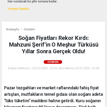
Iran vurulacak bu yilin sonuna kadar...
Yorumu Yanıtla
Anasayfa
Gündem
Soğan Fiyatları Rekor Kırdı:
Mahzuni Şerif’in O Meşhur Türküsü
Yıllar Sonra Gerçek Oldu!
GÜNDEM
(Haber Merkezi) - | 20.07.2026 - 22:04, Güncelleme: 20.07.2026 - 22:38
Pazar tezgahları ve market raflarındaki fahiş fiyat
artışları, mutfakların temel gıdası olan soğanı adeta
"lüks tüketim" maddesi haline getirdi. Kuru soğanın