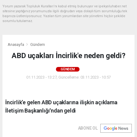
Yorum yazarak Topluluk Kuralları’nı kabul etmiş bulunuyor ve ipekyoluhaber.net
sitesine yaptığınız yorumunuzla ilgili doğrudan veya dolaylı tüm sorumluluğu tek
başınıza üstleniyorsunuz. Yazılan tüm yorumlardan site yönetimi hiçbir şekilde
sorumlu tutulamaz.
Anasayfa
Gündem
ABD uçakları İncirlik'e neden geldi?
GÜNDEM
01.11.2023 - 13:27, Güncelleme: 03.11.2023 - 10:57
İncirlik’e gelen ABD uçaklarına ilişkin açıklama
İletişim Başkanlığı'ndan geldi
ABONE OL