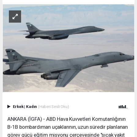
Erkek
|
Kadın
(Haberi Sesli Oku)
ANKARA (İGFA) - ABD Hava Kuvvetleri Komutanlığının
B-1B bombardıman uçaklarının, uzun süredir planlanan
görev gücü eğitim misyonu çerçevesinde "sıcak yakıt