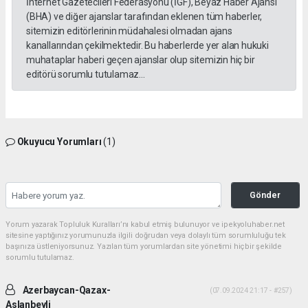
İnternet Gazetecileri Federasyonu (İGF), Beyaz Haber Ajansı
(BHA) ve diğer ajanslar tarafından eklenen tüm haberler,
sitemizin editörlerinin müdahalesi olmadan ajans
kanallarından çekilmektedir. Bu haberlerde yer alan hukuki
muhataplar haberi geçen ajanslar olup sitemizin hiç bir
editörü sorumlu tutulamaz...
Okuyucu Yorumları
(1)
Gönder
Yorum yazarak Topluluk Kuralları’nı kabul etmiş bulunuyor ve ipekyoluhaber.net
sitesine yaptığınız yorumunuzla ilgili doğrudan veya dolaylı tüm sorumluluğu tek
başınıza üstleniyorsunuz. Yazılan tüm yorumlardan site yönetimi hiçbir şekilde
sorumlu tutulamaz.
Azerbaycan-Qazax-
(07.09.2024 21:17 - #257)
Aslanbeyli