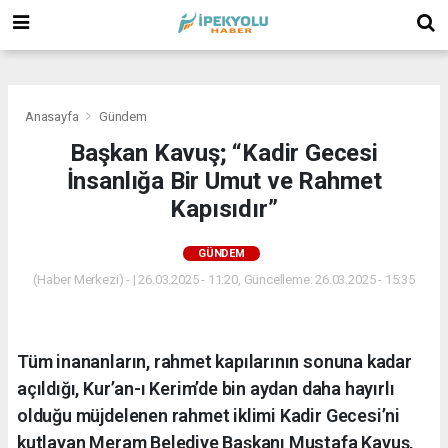
(
(
(
Anasayfa
Gündem
Başkan Kavuş; “Kadir Gecesi
İnsanlığa Bir Umut ve Rahmet
Kapısıdır”
GÜNDEM
(Haber Merkezi) - | 26.03.2025 - 11:20, Güncelleme: 26.03.2025 - 15:35
Tüm inananların, rahmet kapılarının sonuna kadar
açıldığı, Kur’an-ı Kerim’de bin aydan daha hayırlı
olduğu müjdelenen rahmet iklimi Kadir Gecesi’ni
kutlayan Meram Belediye Başkanı Mustafa Kavuş,