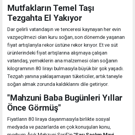
Mutfakların Temel Taşı
Tezgahta El Yakıyor
Dar gelirli vatandaşın ve tenceresi kaynayan her evin
vazgeçilmezi olan kuru soğan, son dönemde yaşanan
fiyat artışlarıyla rekor üstüne rekor kırıyor. Et ve süt
ürünlerindeki fiyat artışlarına alışmaya çalışan
vatandaş, yemeklerin ana malzemesi olan soğanın
kilogramının 80 lirayı bulmasıyla büyük bir şok yaşadı.
Tezgah yanına yaklaşamayan tüketiciler, artık taneyle
soğan almak zorunda kaldıklarını dile getiriyor.
"Mahzuni Baba Bugünleri Yıllar
Önce Görmüş"
Fiyatların 80 liraya dayanmasıyla birlikte sosyal
medyada ve pazarlarda en çok konuşulan konu,
merhum Âşık Mahzuni Şerif’in
"Sarı Saçlım Mavi