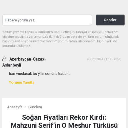
Gönder
Yorum yazarak Topluluk Kuralları’nı kabul etmiş bulunuyor ve ipekyoluhaber.net
sitesine yaptığınız yorumunuzla ilgili doğrudan veya dolaylı tüm sorumluluğu tek
başınıza üstleniyorsunuz. Yazılan tüm yorumlardan site yönetimi hiçbir şekilde
sorumlu tutulamaz.
Azerbaycan-Qazax-
(07.09.2024 21:17 - #257)
Aslanbeyli
Iran vurulacak bu yilin sonuna kadar...
Yorumu Yanıtla
Anasayfa
Gündem
Soğan Fiyatları Rekor Kırdı:
Mahzuni Şerif’in O Meşhur Türküsü