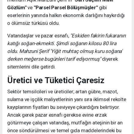
Gözlüm"
ve
"Parsel Parsel Bölüşmüşler"
gibi
eserlerinin yanında halkın ekonomik darlığını haykırdığı
o ölümsüz türküsü oldu.
Vatandaşlar ve pazar esnafı,
"Eskiden fakirin fukaranın
katığı soğan-ekmekti. Şimdi soğanın kilosu 80 lira
oldu. Mahzuni Şerif 'Yiğit muhtaç olmuş kuru soğana'
derken meğerse bugünleri tarif ediyormuş"
diyerek
sitemlerini dile getirdi.
Üretici ve Tüketici Çaresiz
Sektör temsilcileri ve üreticiler; artan gübre, mazot,
sulama ve işçilik maliyetlerinin yanı sıra iklimsel rekolte
kayıplarının fiyatları bu seviyeye çıkardığını belirtiyor.
Ancak gerek pazar esnafı gerekse evine erzak
götürmeye çalışan vatandaş, mutfağın ateşinin bir an
önce söndürülmesi ve temel gıda maddelerindeki bu