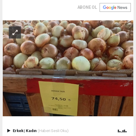
ABONE OL
Erkek
|
Kadın
(Haberi Sesli Oku)