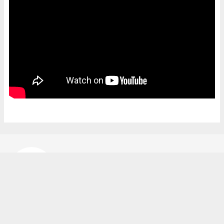
Bekir Karakuş
bekir@ipekyoluhaber.net
Okuyucu Yorumları
(0)