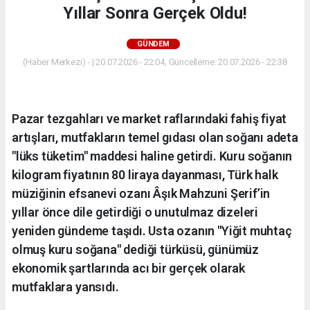
Yıllar Sonra Gerçek Oldu!
GÜNDEM
(Haber Merkezi) - | 20.07.2026 - 22:04, Güncelleme: 20.07.2026 - 22:38
Pazar tezgahları ve market raflarındaki fahiş fiyat
artışları, mutfakların temel gıdası olan soğanı adeta
"lüks tüketim" maddesi haline getirdi. Kuru soğanın
kilogram fiyatının 80 liraya dayanması, Türk halk
müziğinin efsanevi ozanı Âşık Mahzuni Şerif’in
yıllar önce dile getirdiği o unutulmaz dizeleri
yeniden gündeme taşıdı. Usta ozanın "Yiğit muhtaç
olmuş kuru soğana" dediği türküsü, günümüz
ekonomik şartlarında acı bir gerçek olarak
mutfaklara yansıdı.