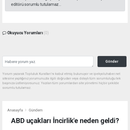
editörü sorumlu tutulamaz...
Okuyucu Yorumları
(0)
Gönder
Yorum yazarak Topluluk Kuralları’nı kabul etmiş bulunuyor ve ipekyoluhaber.net
sitesine yaptığınız yorumunuzla ilgili doğrudan veya dolaylı tüm sorumluluğu tek
başınıza üstleniyorsunuz. Yazılan tüm yorumlardan site yönetimi hiçbir şekilde
sorumlu tutulamaz.
Anasayfa
Gündem
ABD uçakları İncirlik'e neden geldi?