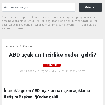
Gönder
Yorum yazarak Topluluk Kuralları’nı kabul etmiş bulunuyor ve ipekyoluhaber.net
sitesine yaptığınız yorumunuzla ilgili doğrudan veya dolaylı tüm sorumluluğu tek
başınıza üstleniyorsunuz. Yazılan tüm yorumlardan site yönetimi hiçbir şekilde
sorumlu tutulamaz.
Anasayfa
Gündem
ABD uçakları İncirlik'e neden geldi?
GÜNDEM
01.11.2023 - 13:27, Güncelleme: 03.11.2023 - 10:57
İncirlik’e gelen ABD uçaklarına ilişkin açıklama
İletişim Başkanlığı'ndan geldi