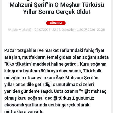
Mahzuni Şerif’in O Meşhur Türküsü
Yıllar Sonra Gerçek Oldu!
GÜNDEM
(Haber Merkezi) - | 20.07.2026 - 22:04, Güncelleme: 20.07.2026 - 22:38
Pazar tezgahları ve market raflarındaki fahiş fiyat
artışları, mutfakların temel gıdası olan soğanı adeta
"lüks tüketim" maddesi haline getirdi. Kuru soğanın
kilogram fiyatının 80 liraya dayanması, Türk halk
müziğinin efsanevi ozanı Âşık Mahzuni Şerif’in
yıllar önce dile getirdiği o unutulmaz dizeleri
yeniden gündeme taşıdı. Usta ozanın "Yiğit muhtaç
olmuş kuru soğana" dediği türküsü, günümüz
ekonomik şartlarında acı bir gerçek olarak
mutfaklara yansıdı.