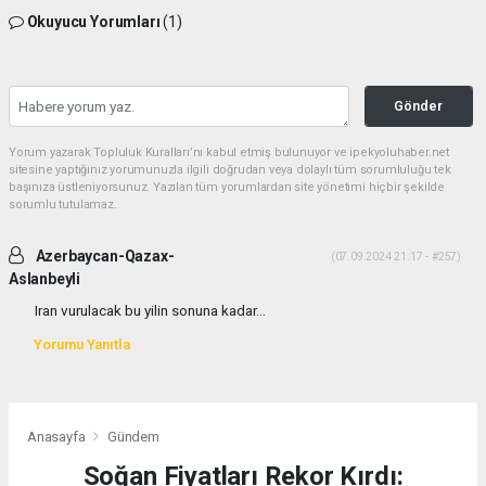
Okuyucu Yorumları
(1)
Gönder
Yorum yazarak Topluluk Kuralları’nı kabul etmiş bulunuyor ve ipekyoluhaber.net
sitesine yaptığınız yorumunuzla ilgili doğrudan veya dolaylı tüm sorumluluğu tek
başınıza üstleniyorsunuz. Yazılan tüm yorumlardan site yönetimi hiçbir şekilde
sorumlu tutulamaz.
Azerbaycan-Qazax-
(07.09.2024 21:17 - #257)
Aslanbeyli
Iran vurulacak bu yilin sonuna kadar...
Yorumu Yanıtla
Anasayfa
Gündem
Soğan Fiyatları Rekor Kırdı: