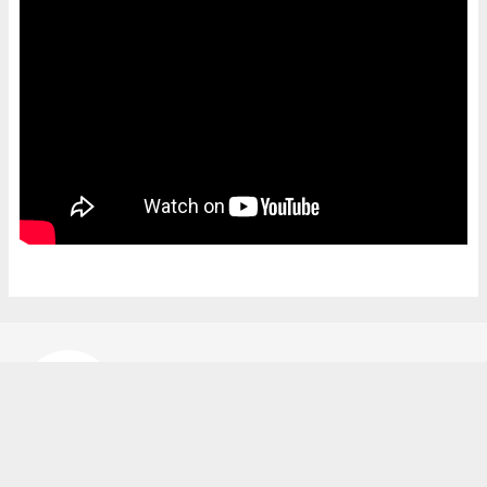
Bekir Karakuş
bekir@ipekyoluhaber.net