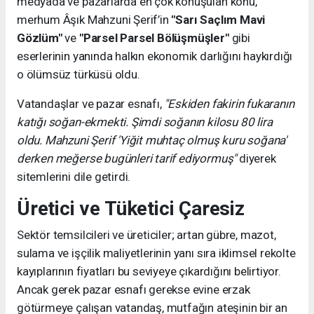
medyada ve pazarlarda en çok konuşulan konu,
merhum Âşık Mahzuni Şerif’in
"Sarı Saçlım Mavi
Gözlüm"
ve
"Parsel Parsel Bölüşmüşler"
gibi
eserlerinin yanında halkın ekonomik darlığını haykırdığı
o ölümsüz türküsü oldu.
Vatandaşlar ve pazar esnafı,
"Eskiden fakirin fukaranın
katığı soğan-ekmekti. Şimdi soğanın kilosu 80 lira
oldu. Mahzuni Şerif 'Yiğit muhtaç olmuş kuru soğana'
derken meğerse bugünleri tarif ediyormuş"
diyerek
sitemlerini dile getirdi.
Üretici ve Tüketici Çaresiz
Sektör temsilcileri ve üreticiler; artan gübre, mazot,
sulama ve işçilik maliyetlerinin yanı sıra iklimsel rekolte
kayıplarının fiyatları bu seviyeye çıkardığını belirtiyor.
Ancak gerek pazar esnafı gerekse evine erzak
götürmeye çalışan vatandaş, mutfağın ateşinin bir an