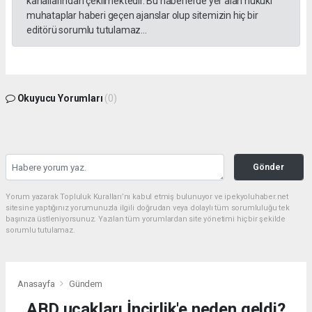
kanallarından çekilmektedir. Bu haberlerde yer alan hukuki
muhataplar haberi geçen ajanslar olup sitemizin hiç bir
editörü sorumlu tutulamaz...
Okuyucu Yorumları
(0)
Gönder
Yorum yazarak Topluluk Kuralları’nı kabul etmiş bulunuyor ve ipekyoluhaber.net
sitesine yaptığınız yorumunuzla ilgili doğrudan veya dolaylı tüm sorumluluğu tek
başınıza üstleniyorsunuz. Yazılan tüm yorumlardan site yönetimi hiçbir şekilde
sorumlu tutulamaz.
Anasayfa
Gündem
ABD uçakları İncirlik'e neden geldi?