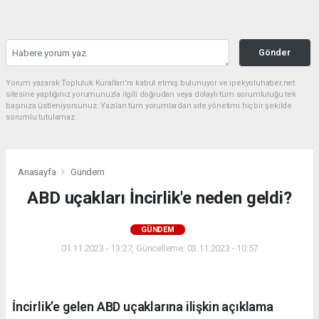
Gönder
Yorum yazarak Topluluk Kuralları’nı kabul etmiş bulunuyor ve ipekyoluhaber.net
sitesine yaptığınız yorumunuzla ilgili doğrudan veya dolaylı tüm sorumluluğu tek
başınıza üstleniyorsunuz. Yazılan tüm yorumlardan site yönetimi hiçbir şekilde
sorumlu tutulamaz.
Anasayfa
Gündem
ABD uçakları İncirlik'e neden geldi?
GÜNDEM
01.11.2023 - 13:27, Güncelleme: 03.11.2023 - 10:57
İncirlik’e gelen ABD uçaklarına ilişkin açıklama