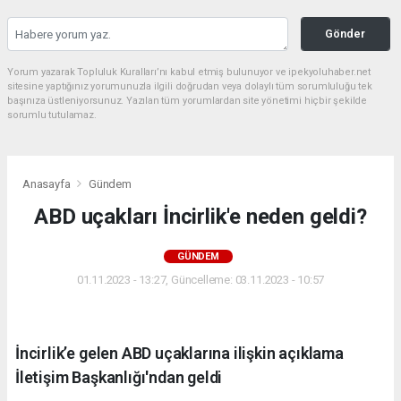
Gönder
Yorum yazarak Topluluk Kuralları’nı kabul etmiş bulunuyor ve ipekyoluhaber.net
sitesine yaptığınız yorumunuzla ilgili doğrudan veya dolaylı tüm sorumluluğu tek
başınıza üstleniyorsunuz. Yazılan tüm yorumlardan site yönetimi hiçbir şekilde
sorumlu tutulamaz.
Anasayfa
Gündem
ABD uçakları İncirlik'e neden geldi?
GÜNDEM
01.11.2023 - 13:27, Güncelleme: 03.11.2023 - 10:57
İncirlik’e gelen ABD uçaklarına ilişkin açıklama
İletişim Başkanlığı'ndan geldi