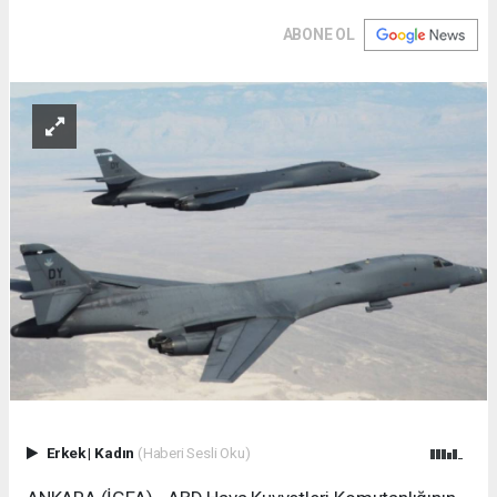
ABONE OL
Erkek
|
Kadın
(Haberi Sesli Oku)