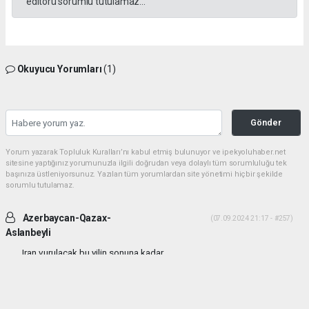
editörü sorumlu tutulamaz...
Okuyucu Yorumları
(1)
Gönder
Yorum yazarak Topluluk Kuralları’nı kabul etmiş bulunuyor ve ipekyoluhaber.net
sitesine yaptığınız yorumunuzla ilgili doğrudan veya dolaylı tüm sorumluluğu tek
başınıza üstleniyorsunuz. Yazılan tüm yorumlardan site yönetimi hiçbir şekilde
sorumlu tutulamaz.
Azerbaycan-Qazax-
(07.09.2024 21:17 - #257)
Aslanbeyli
Iran vurulacak bu yilin sonuna kadar...
Yorumu Yanıtla