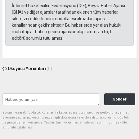
İnternet Gazetecileri Federasyonu (İGF), Beyaz Haber Ajansı
(BHA) ve diğer ajanslar tarafından eklenen tüm haberler,
sitemizin editörlerinin müdahalesi olmadan ajans
kanallarından çekilmektedir. Bu haberlerde yer alan hukuki
muhataplar haberi geçen ajanslar olup sitemizin hiç bir
editörü sorumlu tutulamaz...
Okuyucu Yorumları
(0)
Gönder
Yorum yazarak Topluluk Kuralları’nı kabul etmiş bulunuyor ve ipekyoluhaber.net
sitesine yaptığınız yorumunuzla ilgili doğrudan veya dolaylı tüm sorumluluğu tek
başınıza üstleniyorsunuz. Yazılan tüm yorumlardan site yönetimi hiçbir şekilde
sorumlu tutulamaz.