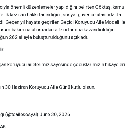
ıyla önemli düzenlemeler yapıldığını belirten Göktaş, kamu
re ilk kez izin hakkı tanındığını, sosyal güvence alanında da
edi. Geçen yıl hayata geçirilen Geçici Koruyucu Aile Modeli ile
kurum bakımına alınmadan aile ortamına kazandırıldığını
ğun 262 aileyle buluşturulduğunu açıkladı.
ir.
çan koruyucu ailelerimiz sayesinde çocuklarımızın hikâyeleri
zın 30 Haziran Koruyucu Aile Günü kutlu olsun.
lığı (@tcailesosyal) June 30, 2026
MAK