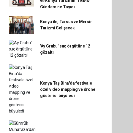
ve Konya Turizmini TBMM
Gündemine Taşıdı
Konya ile, Tarsus ve Mersin
Turizmi Gelişecek
'Ay Grubu' suç örgütüne 12
gözaltı!
Konya Taş Bina'da festivale
özel video mapping ve drone
gösterisi büyüledi