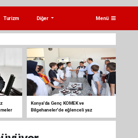
Turizm
Diğer
Menü
üz
Konya'da Genç KOMEK ve
emeler
Bilgehaneler'de eğlenceli yaz