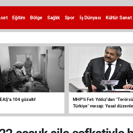
aset
Eğitim
Bölge
Sağlık
Spor
İş Dünyası
Kültür Sanat
DEAŞ'a 104 gözaltı!
MHP'li Feti Yıldız'dan "Terörs
Türkiye" mesajı: Yasal düzenl
kalıcı sonuç üretecek