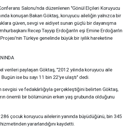
Konferans Salonu'nda düzenlenen "Gönül Elçileri Koruyucu
ında konuşan Bakan Göktaş, koruyucu aileliğin yalnızca bir
klara güven, sevgi ve aidiyet sunan güçlü bir dayanışma
umhurbaşkanı Recep Tayyip Erdoğan'ın eşi Emine Erdoğan'ın
Projesi'nin Türkiye genelinde büyük bir iyilik hareketine
ANINDA
el verileri paylaşan Göktaş, "2012 yılında koruyucu aile
gün ise bu sayı 11 bin 22'ye ulaştı" dedi.
 sevgisi ve fedakârlığıyla gerçekleştiğini belirten Göktaş,
arın önemli bir bölümünün erken yaş grubunda olduğunu
 286 çocuk koruyucu ailelerin yanında büyüdüğünü, bin 345
 hizmetinden yararlandığını kaydetti.