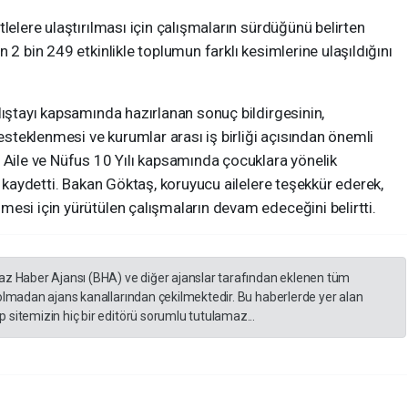
lelere ulaştırılması için çalışmaların sürdüğünü belirten
 2 bin 249 etkinlikle toplumun farklı kesimlerine ulaşıldığını
lıştayı kapsamında hazırlanan sonuç bildirgesinin,
desteklenmesi ve kurumlar arası iş birliği açısından önemli
 Aile ve Nüfus 10 Yılı kapsamında çocuklara yönelik
i kaydetti. Bakan Göktaş, koruyucu ailelere teşekkür ederek,
esi için yürütülen çalışmaların devam edeceğini belirtti.
yaz Haber Ajansı (BHA) ve diğer ajanslar tarafından eklenen tüm
 olmadan ajans kanallarından çekilmektedir. Bu haberlerde yer alan
 sitemizin hiç bir editörü sorumlu tutulamaz...