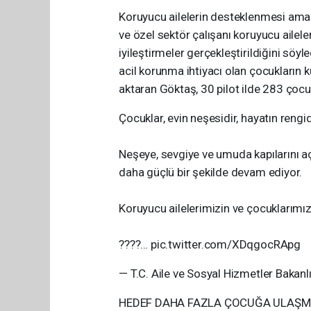
Koruyucu ailelerin desteklenmesi amac
ve özel sektör çalışanı koruyucu ailele
iyileştirmeler gerçekleştirildiğini söyl
acil korunma ihtiyacı olan çocukların 
aktaran Göktaş, 30 pilot ilde 283 çocu
Çocuklar, evin neşesidir, hayatın rengid
Neşeye, sevgiye ve umuda kapılarını a
daha güçlü bir şekilde devam ediyor.
Koruyucu ailelerimizin ve çocuklarımı
????… pic.twitter.com/XDqgocRApg
— T.C. Aile ve Sosyal Hizmetler Bakan
HEDEF DAHA FAZLA ÇOCUĞA ULAŞ