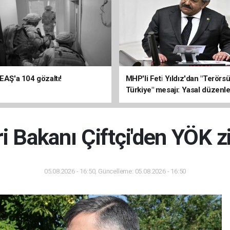
DEAŞ'a 104 gözaltı!
MHP'li Feti Yıldız'dan "Terörs
Türkiye" mesajı: Yasal düzenl
kalıcı sonuç üretecek
ri Bakanı Çiftçi'den YÖK z
05.08.2026 - 16:50, Güncelleme: 05.08.2026 - 16:50