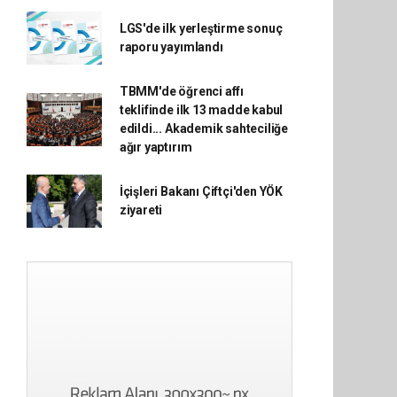
LGS'de ilk yerleştirme sonuç
raporu yayımlandı
TBMM'de öğrenci affı
teklifinde ilk 13 madde kabul
edildi... Akademik sahteciliğe
ağır yaptırım
İçişleri Bakanı Çiftçi'den YÖK
ziyareti