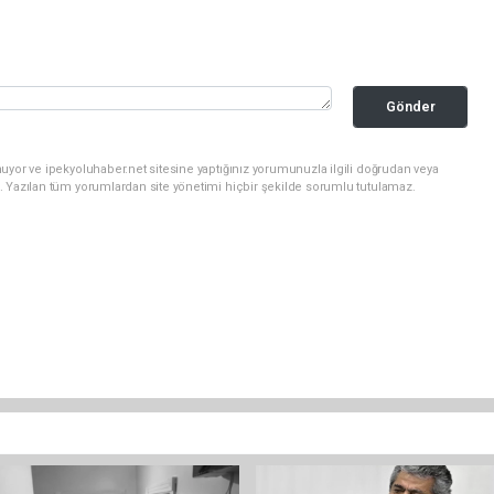
Gönder
uyor ve ipekyoluhaber.net sitesine yaptığınız yorumunuzla ilgili doğrudan veya
. Yazılan tüm yorumlardan site yönetimi hiçbir şekilde sorumlu tutulamaz.