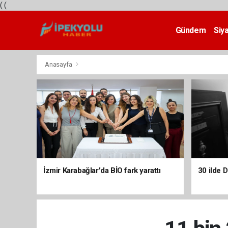
(
(
Gündem
Siy
Teknoloji
Anasayfa
İzmir Karabağlar'da BİO fark yarattı
30 ilde 