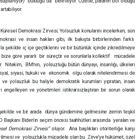
saplanıyor)
bulduğu da belirtiliyor. Özetle, paranın bol olduğu
rtabiliyor.
 Küresel Demokrasi Zirvesi; Yolsuzluk konularını incelerken, son
rasi ve insan hakları gibi, ilk bakışta birbirlerinden farklı
a şekilde iç içe geçtiklerini ve bir bütünlük içinde zikredilmeye
bize göre yararlı bir süreçtir ve sorunlarla kollektif mücadele
ır. Nitekim, BM’nin, yolsuzluğu bütün dünyayı, insanlığı, ülkeleri
osyal, siyasi, hukuki ve ekonomik olgu olarak nitelendirmesi de
 ve yolsuzluk bu haliyle demokratik kurumları yıpratan, insan
ı engelleyen ve yönetimleri istikrarsızlaştıran bir sorun olarak
ekilde ve bir arada dünya gündemine gelmesine zemin teşkil
 Başkanı Biden’ın seçim öncesi taahhütleri arasında yeralan ve
sel Demokrasi Zirvesi”
oluyor. Ana başlıkları otoriterliğe karşı
irilmesi ve yolsuzlukla mücadele olan bu Zirve’ye hükümet, özel