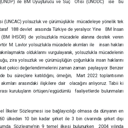
ı (UNDP) ile BM Uyuşturucu ve Suç Ofisi (UNODC) ise bu
i (UNCAC) yolsuzluk ve çürümüşlükle mücadeleye yönelik tek
araf 188 devlet arasında Türkiye de yeralıyor. Yine BM İnsan
ğü (BM İHSÖR) de yolsuzlukla mücadele alanına destek veren
ortör M. Lavlor yolsuzlukla mücadele akımları ile insan hakları
 yakınlaşmakta olduklarını vurgulayarak, yolsuzlukla mücadelenin
uğu, zira yolsuzluk ve çürümüşlüğün çoğunlukla insan haklarını
ikkat çekici değerlendirmelerini zaman zaman paylaşıyor. Benzer
de bu süreçlere katıldığını, örneğin, Mart 2022 toplantısının
ımları arasındaki ilişkilere dair olacağını anlıyoruz. Tabii ki
arası kuruluşların örtüşen/eşgüdümlü faaliyetlerde bulunmaları
l İlkeler Sözleşmesi ise bağlayıcılığı olmasa da dünyanın en
0 ülkeden 10 bin kadar şirket ile 3 bin civarında şirket dışı
rumda. Sözleşme’nin 9 temel ilkesi bulunurken 2004 yılında