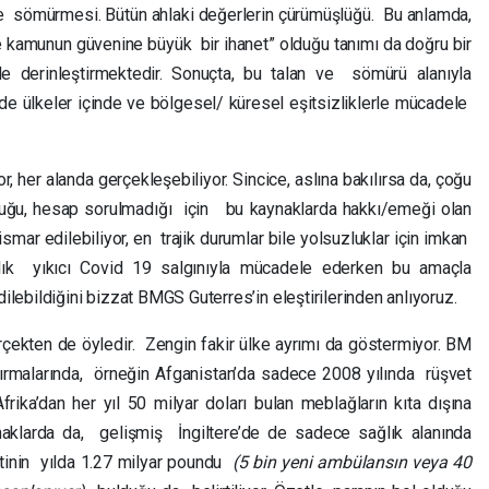
e sömürmesi. Bütün ahlaki değerlerin çürümüşlüğü. Bu anlamda,
 kamunun güvenine büyük bir ihanet” olduğu tanımı da doğru bir
 de derinleştirmektedir. Sonuçta, bu talan ve sömürü alanıyla
e ülkeler içinde ve bölgesel/ küresel eşitsizliklerle mücadele
, her alanda gerçekleşebiliyor. Sincice, aslına bakılırsa da, çoğu
ğu, hesap sorulmadığı için bu kaynaklarda hakkı/emeği olan
ar edilebiliyor, en trajik durumlar bile yolsuzluklar için imkan
sanlık yıkıcı Covid 19 salgınıyla mücadele ederken bu amaçla
dilebildiğini bizzat BMGS Guterres’in eleştirilerinden anlıyoruz.
rçekten de öyledir. Zengin fakir ülke ayrımı da göstermiyor. BM
rmalarında, örneğin Afganistan’da sadece 2008 yılında rüşvet
rika’dan her yıl 50 milyar doları bulan meblağların kıta dışına
ynaklarda da, gelişmiş İngiltere’de de sadece sağlık alanında
etinin yılda 1.27 milyar poundu
(5 bin yeni ambülansın veya 40