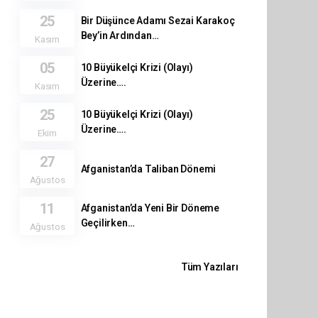
25
Bir Düşünce Adamı Sezai Karakoç
Bey’in Ardından…
Kasım
05
10 Büyükelçi Krizi (Olayı)
Üzerine….
Kasım
25
10 Büyükelçi Krizi (Olayı)
Üzerine….
Ekim
27
Afganistan’da Taliban Dönemi
Ağustos
11
Afganistan’da Yeni Bir Döneme
Geçilirken…
Ağustos
Tüm Yazıları