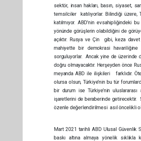
sektör, insan hakları, basın, siyaset, sa
temsilciler katılıyorlar. Bilindiği üze
katılmıyor. ABD’nin evsahipliğindeki
yönünde görüşlerin olabildiğini de görüyo
açıktır. Rusya ve Çin gibi, keza davet 
mahiyette bir demokrasi havariliğin
sorguluyorlar. Ancak yine de üzerinde
doğru olmayacaktır. Herşeyden önce Rusy
meyanda ABD ile ilişkileri farklıdır. Öt
olursa olsun, Türkiye’nin bu tür forumla
bir durum ise Türkiye’nin uluslararas
işaretlerini de beraberinde getirecektir
özenle değerlendirilmesi asıl öncelikli o
Mart 2021 tarihli ABD Ulusal Güvenlik S
baskı altına almaya yönelik sıklıkla k