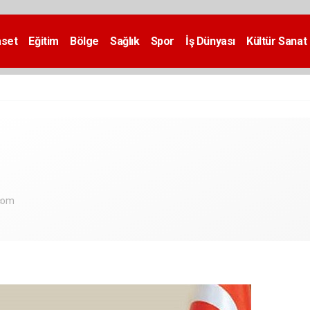
aset
Eğitim
Bölge
Sağlık
Spor
İş Dünyası
Kültür Sanat
.com