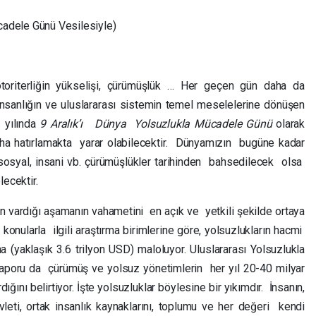
cadele Günü Vesilesiyle)
otoriterliğin yükselişi, çürümüşlük … Her geçen gün daha da
, insanlığın ve uluslararası sistemin temel meselelerine dönüşen
 yılında
9 Aralık’
ı
Dünya Yolsuzlukla Mücadele Günü
olarak
 hatırlamakta yarar olabilecektir. Dünyamızın bugüne kadar
, sosyal, insani vb. çürümüşlükler tarihinden bahsedilecek olsa
lecektir.
rın vardığı aşamanın vahametini en açık ve yetkili şekilde ortaya
nularla ilgili araştırma birimlerine göre, yolsuzlukların hacmi
 (yaklaşık 3.6 trilyon USD) maloluyor. Uluslararası Yolsuzlukla
oru da çürümüş ve yolsuz yönetimlerin her yıl 20-40 milyar
ırdığını belirtiyor. İşte yolsuzluklar böylesine bir yıkımdır. İnsanın,
evleti, ortak insanlık kaynaklarını, toplumu ve her değeri kendi