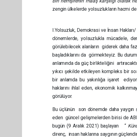
bin hemşirenin maaş karşılığı olarak he
zengin ülkelerde yolsuzlukların hacmi de a
I.Yolsuzluk, Demokrasi ve İnsan Hakları/
dönemlerde, yolsuzlukla mücadele, demok
görülebilecek alanların giderek daha fazl
başladıklarını da görmekteyiz. Bu durum 
anlamında da güç birlikteliğini artıracakt
yıkıcı şekilde etkileyen kompleks bir s
bir anlamda bu yakınlığa işaret ediyor
haklarını ihlal eden, ekonomik kalkınmay
görülüyor.
Bu üçlünün son dönemde daha yaygın ş
eden güncel gelişmelerden birisi de ABD
bugün (9 Aralık 2021) başlayan “
Küre
direnç, insan haklarına saygının güçlend