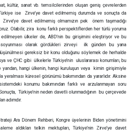
nat, kültür, sanat vb. temsilcilerinden oluşan geniş çevrelerden
re, Türkiye ise Zirve’ye davet edilmemiş durumda ve sonuçta da
 bu Zirve’ye davet edilmemiş olmamızın pek önem taşımadığı
ruz. Olabilir, zira konu farklı perspektiflerden her türlü yoruma
edilmeyen ülkeler de, ABD’nin bu girişimini eleştiriyor ve bu
e soyunması olarak gördükleri zirveyi ilk günden bu yana
 düşünülmesi gereksiz bir konu olduğunu söylemek de herhalde
a ve ÇHC gibi ülkelerle Türkiye’nin uluslararası konumları, bu
e yandan, hangi ülkenin, hangi kuruluşun veya kimin girişimiyle
rda yeralması küresel görünümü bakımından da yararlıdır. Aksine
ı sistemdeki konumu bakımından farklı ve arzulanmayan soru
. Sonuçta, Türkiye’nin neden davetli olunmadığının bu çerçevede
lan adımdır.
trateji Ara Dönem Rehberi, Kongre üyelerinin Biden yönetimini
aleme aldıkları telkin mektupları, Türkiye’nin Zirve’ye davet