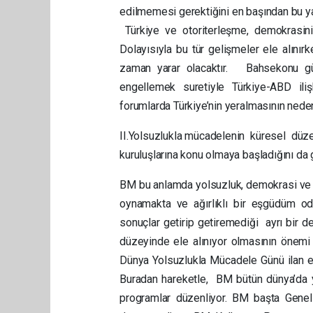
edilmemesi gerektiğini en başından bu ya
Türkiye ve otoriterleşme, demokrasinin
Dolayısıyla bu tür gelişmeler ele alını
zaman yarar olacaktır. Bahsekonu güçl
engellemek suretiyle Türkiye-ABD iliş
forumlarda Türkiye’nin yeralmasının neden
II.Yolsuzlukla mücadelenin küresel düzey
kuruluşlarına konu olmaya başladığını da 
BM bu anlamda yolsuzluk, demokrasi ve insa
oynamakta ve ağırlıklı bir eşgüdüm od
sonuçlar getirip getiremediği ayrı bir 
düzeyinde ele alınıyor olmasının önemi
Dünya Yolsuzlukla Mücadele Günü ilan et
Buradan hareketle, BM bütün dünya’da yo
programlar düzenliyor. BM başta Genel