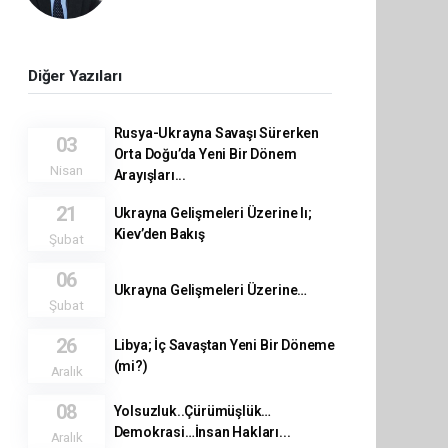
Diğer Yazıları
Rusya-Ukrayna Savaşı Sürerken
03
Orta Doğu’da Yeni Bir Dönem
Nisan
Arayışları...
21
Ukrayna Gelişmeleri Üzerine Iı;
Kiev’den Bakış
Şubat
06
Ukrayna Gelişmeleri Üzerine…
Şubat
26
Libya; İç Savaştan Yeni Bir Döneme
(mi?)
Aralık
08
Yolsuzluk..Çürümüşlük…
Demokrasi…İnsan Hakları...
Aralık