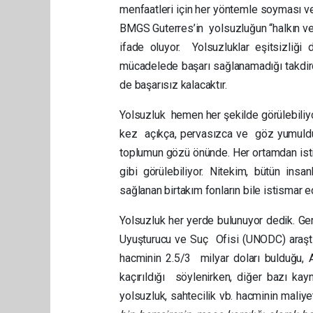
menfaatleri için her yöntemle soyması v
BMGS Guterres’in yolsuzluğun “halkın ve
ifade oluyor. Yolsuzluklar eşitsizliği
mücadelede başarı sağlanamadığı takdird
de başarısız kalacaktır.
Yolsuzluk hemen her şekilde görülebiliyor
kez açıkça, pervasızca ve göz yumuldu
toplumun gözü önünde. Her ortamdan istism
gibi görülebiliyor. Nitekim, bütün in
sağlanan birtakım fonların bile istismar e
Yolsuzluk her yerde bulunuyor dedik. Ge
Uyuşturucu ve Suç Ofisi (UNODC) araştı
hacminin 2.5/3 milyar doları bulduğu, Af
kaçırıldığı söylenirken, diğer bazı ka
yolsuzluk, sahtecilik vb. hacminin maliy