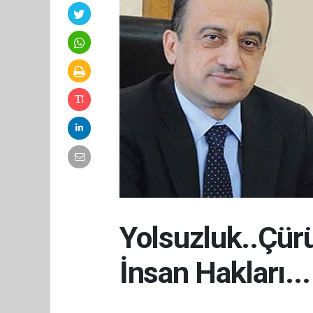
Yolsuzluk..Çü
İnsan Hakları...