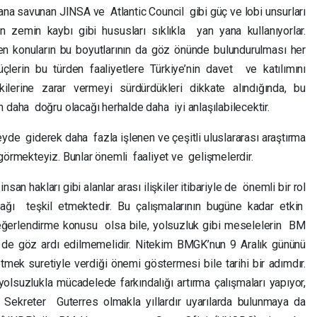
na savunan JINSA ve Atlantic Council gibi güç ve lobi unsurları
 zemin kaybı gibi hususları sıklıkla yan yana kullanıyorlar.
rken konuların bu boyutlarının da göz önünde bulundurulması her
erin bu türden faaliyetlere Türkiye’nin davet ve katılımını
kilerine zarar vermeyi sürdürdükleri dikkate alındığında, bu
 daha doğru olacağı herhalde daha iyi anlaşılabilecektir.
de giderek daha fazla işlenen ve çeşitli uluslararası araştırma
görmekteyiz. Bunlar önemli faaliyet ve gelişmelerdir.
n hakları gibi alanlar arası ilişkiler itibariyle de önemli bir rol
ağı teşkil etmektedir. Bu çalışmalarının bugüne kadar etkin
değerlendirme konusu olsa bile, yolsuzluk gibi meselelerin BM
 de göz ardı edilmemelidir. Nitekim BMGK’nun 9 Aralık gününü
mek suretiyle verdiği önemi göstermesi bile tarihi bir adımdır.
lsuzlukla mücadelede farkındalığı artırma çalışmaları yapıyor,
 Sekreter Guterres olmakla yıllardır uyarılarda bulunmaya da