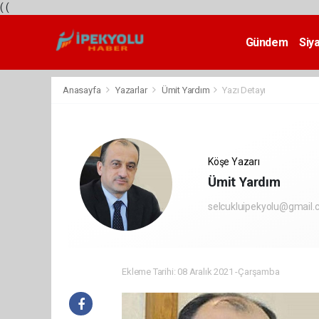
(
(
Gündem
Siy
Teknoloji
Anasayfa
Yazarlar
Ümit Yardım
Yazı Detayı
Köşe Yazarı
Ümit Yardım
selcukluipekyolu@gmail
Ekleme Tarihi: 08 Aralık 2021 -Çarşamba