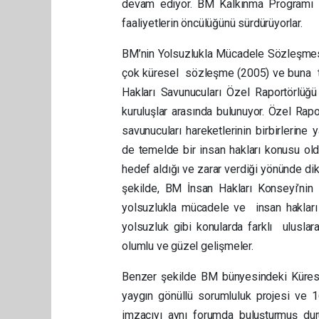
devam ediyor. BM Kalkınma Program
faaliyetlerin öncülüğünü sürdürüyorlar.
BM’nin Yolsuzlukla Mücadele Sözleşmes
çok küresel sözleşme (2005) ve buna t
Hakları Savunucuları Özel Raportörlü
kuruluşlar arasında bulunuyor. Özel Rap
savunucuları hareketlerinin birbirlerine
de temelde bir insan hakları konusu old
hedef aldığı ve zarar verdiği yönünde d
şekilde, BM İnsan Hakları Konseyi’nin 
yolsuzlukla mücadele ve insan hakları ak
yolsuzluk gibi konularda farklı uluslar
olumlu ve güzel gelişmeler.
Benzer şekilde BM bünyesindeki Kürese
yaygın gönüllü sorumluluk projesi ve 16
imzacıyı aynı forumda buluşturmuş du