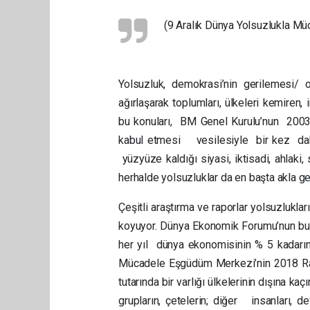
(9 Aralık Dünya Yolsuzlukla Mü
Yolsuzluk, demokrasi’nin gerilemesi/ 
ağırlaşarak toplumları, ülkeleri kemiren
bu konuları, BM Genel Kurulu’nun 2003
kabul etmesi vesilesiyle bir kez daha
yüzyüze kaldığı siyasi, iktisadi, ahlaki
herhalde yolsuzluklar da en başta akla ge
Çeşitli araştırma ve raporlar yolsuzlukla
koyuyor. Dünya Ekonomik Forumu’nun bu ko
her yıl dünya ekonomisinin % 5 kadarına
Mücadele Eşgüdüm Merkezi’nin 2018 Rap
tutarında bir varlığı ülkelerinin dışına kaç
grupların, çetelerin; diğer insanları, d