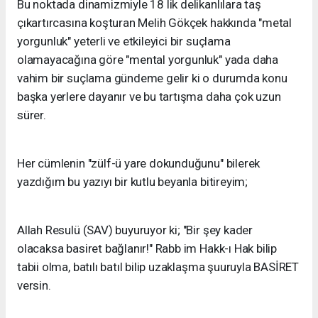
Bu noktada dinamizmiyle 18 lik delikanlılara taş
çıkartırcasına koşturan Melih Gökçek hakkında "metal
yorgunluk" yeterli ve etkileyici bir suçlama
olamayacağına göre "mental yorgunluk" yada daha
vahim bir suçlama gündeme gelir ki o durumda konu
başka yerlere dayanır ve bu tartışma daha çok uzun
sürer.
Her cümlenin "zülf-ü yare dokunduğunu" bilerek
yazdığım bu yazıyı bir kutlu beyanla bitireyim;
Allah Resulü (SAV) buyuruyor ki; "Bir şey kader
olacaksa basiret bağlanır!" Rabb im Hakk-ı Hak bilip
tabii olma, batılı batıl bilip uzaklaşma şuuruyla BASİRET
versin.