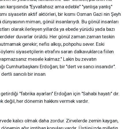
ları karşısında "Eyvallahsız ama edeble" "yanlışa yanlış"
 kısmı siyasetin aktif aktörleri, bir kısmı Osman Gazi nin Şeyh
 dünyasının mimarı, gönül insanlarıydı. Bu gönül insanları
tları olarak ilerleyen yıllarda ya ebede yürüdü yada bazı
a perdeler duvarlar örüldü. Her gönül zaman zaman teskin
unutmamak gerekir; nefis alkışı, pohpohu sever. Eski
lemi siyasetçilerin etrafını saran dalkavuklarca fiilen
e yapmazsanız mesele kalmaz." Lakin bu zevatın
ğı Cumhurbaşkanı Erdoğan; bir "dert ve sancı insanıdır".
dertli sancılı bir insan.
diği "fabrika ayarları" Erdoğan için "Sahabi hayatı" dır.
k değil, her dönemin hakkını vermek vardır.
e kalıcı olmak daha zordur. Zirvelerde zemin kaygan,
r dönemin ağır imtihan konuları vardır. Üstünüzde milletin,