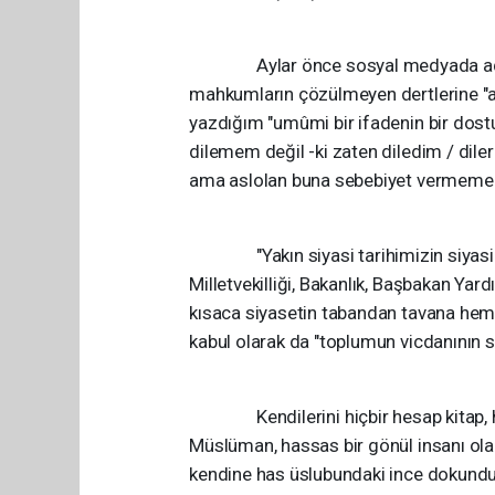
Aylar önce sosyal medyada adale
mahkumların çözülmeyen dertlerine "ada
yazdığım "umûmi bir ifadenin bir dost
dilemem değil -ki zaten diledim / dile
ama aslolan buna sebebiyet vermemek
"Yakın siyasi tarihimizin siyasi dua
Milletvekilliği, Bakanlık, Başbakan Ya
kısaca siyasetin tabandan tavana heme
kabul olarak da "toplumun vicdanının se
Kendilerini hiçbir hesap kitap, hiç
Müslüman, hassas bir gönül insanı ol
kendine has üslubundaki ince dokundu