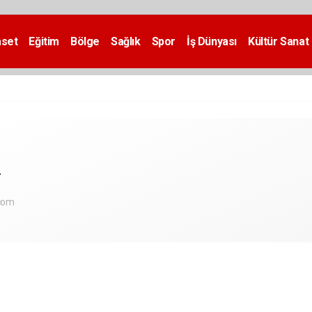
aset
Eğitim
Bölge
Sağlık
Spor
İş Dünyası
Kültür Sanat
T
.com