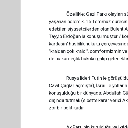
Özellikle; Gezi Parkı olayları süre
yaşanan polemik, 15 Temmuz sürecinde
edebilen siyasetçilerden olan Bülent
Tayyip Erdoğan la konuşulmuştur / konu
kardeşin" hasbîlik hukuku çerçevesind
"kraldan çok kralcı", comformizmin ve
de bu kardeşlik hukuku galip gelecektir
Rusya lideri Putin le görüşüldüğü (
Cavit Çağlar açmıştır), İsrail le yolları
konuşulduğu bir dünyada; Abdullah Gül
dışında tutmak (elbette karar verici Ak
zor bir politikadır.
Ak Parti nin kurulduğu ve iktidarının 