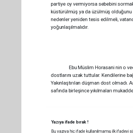
partiye oy vermiyorsa sebebini sormak
küstürülmüş ya da üzülmüş olduğunu ifa
nedenler yeniden tesis edilmeli, vata
yoğunlaşılmalıdır.
Ebu Müslim Horasani nin o veciz ifa
dostlarını uzak tuttular. Kendilerine b
Yakınlaştırılan düşman dost olmadı. 
safında birleşince yıkılmaları mukadde
Yazıya ifade bırak !
Bu yazıya hiç ifade kullanılmamış ilk ifadeyi si