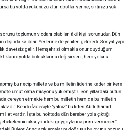
rsa bu yolda yükünüzü alan dostlar yerine; sırtınıza yük
nu toplumun vicdanı olabilen âkil kişi sorunudur. Dün
cin dışında kaldılar. Yerlerine de yenileri gelmedi. Sosyal yapı
nlık davetsiz gelir. Hemşehrisi olmakla onur duyduğum
ıktıklarını yolda bulduklarına değişirsen ; hem yolunu
 bu necip millete ve bu milletin liderine kader bir kere
ete umut olma misyonu yüklemiştir. Son yıllardaki bütün
inde cereyan etmekte hem bu milletin hem de bu milletin
aktadır. Kendi ifadesiyle "yalnız" bu lideri Abdulhamid
illet vardır. İşte bu noktada dün beraber yola çıktığı
şebekelerinin aksi yöndeki goygoylarına prim vermeden"
deki Bülent Arınç açıklamalarını doğrusu bu oyunu bozucu