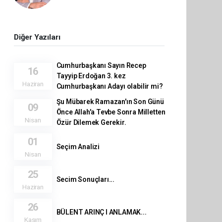
Diğer Yazıları
Cumhurbaşkanı Sayın Recep
16
Tayyip Erdoğan 3. kez
Haziran
Cumhurbaşkanı Adayı olabilir mi?
Şu Mübarek Ramazan'ın Son Günü
09
Önce Allah'a Tevbe Sonra Milletten
Nisan
Özür Dilemek Gerekir.
01
Seçim Analizi
Nisan
25
Secim Sonuçları...
Haziran
26
BÜLENT ARINÇ I ANLAMAK...
Kasım