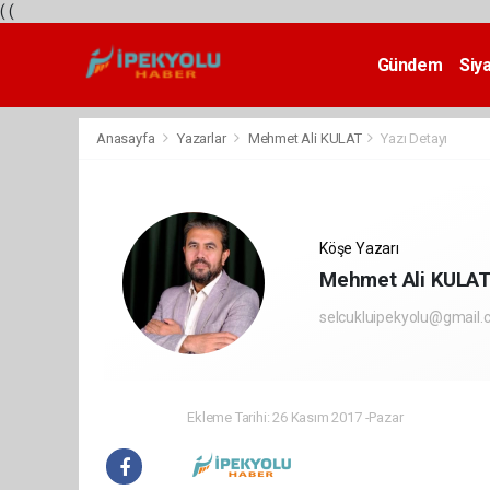
(
(
Gündem
Siy
Teknoloji
Anasayfa
Yazarlar
Mehmet Ali KULAT
Yazı Detayı
Köşe Yazarı
Mehmet Ali KULA
selcukluipekyolu@gmail
Ekleme Tarihi: 26 Kasım 2017 -Pazar