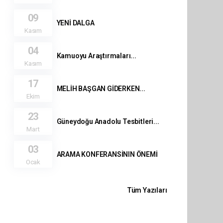
09
YENİ DALGA
Kasım
04
Kamuoyu Araştırmaları...
Kasım
17
MELİH BAŞGAN GİDERKEN...
Ekim
23
Güneydoğu Anadolu Tesbitleri...
Mart
03
ARAMA KONFERANSİNIN ÖNEMİ
Ocak
Tüm Yazıları