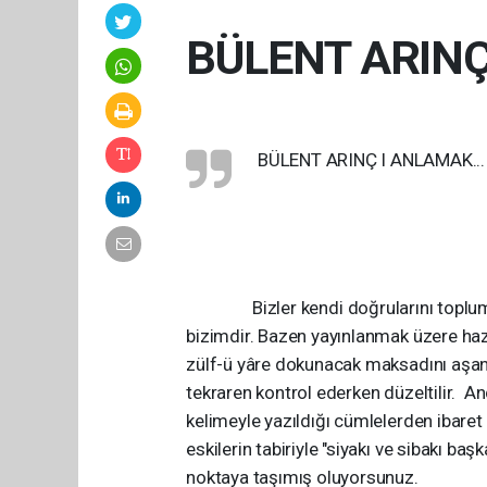
BÜLENT ARINÇ
BÜLENT ARINÇ I ANLAMAK...
Bizler kendi doğrularını toplumla p
bizimdir. Bazen yayınlanmak üzere haz
zülf-ü yâre dokunacak maksadını aşan 
tekraren kontrol ederken düzeltilir. A
kelimeyle yazıldığı cümlelerden ibaret
eskilerin tabiriyle "siyakı ve sibakı ba
noktaya taşımış oluyorsunuz.