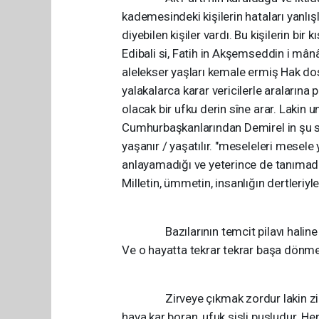
kademesindeki kişilerin hataları yanlış
diyebilen kişiler vardı. Bu kişilerin bir
Edibali si, Fatih in Akşemseddin i mânâ
alelekser yaşları kemale ermiş Hak dos
yalakalarca karar vericilerle araların
olacak bir ufku derin sîne arar. Lakin 
Cumhurbaşkanlarından Demirel in şu söy
yaşanır / yaşatılır. "meseleleri mesel
anlayamadığı ve yeterince de tanımadı
Milletin, ümmetin, insanlığın dertleriyle 
Bazılarının temcit pilavı haline getir
Ve o hayatta tekrar tekrar başa dönme
Zirveye çıkmak zordur lakin zirved
hava kar boran, ufuk sisli pusludur. He