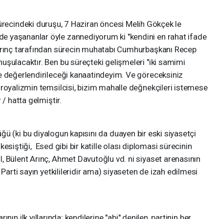
cindeki duruşu, 7 Haziran öncesi Melih Gökçek le
 yaşananlar öyle zannediyorum ki "kendini en rahat ifade
 Arınç tarafından sürecin muhatabı Cumhurbaşkanı Recep
şulacaktır. Ben bu süreçteki gelişmeleri "iki samimi
e değerlendirileceği kanaatindeyim. Ve göreceksiniz
 royalizmin temsilcisi, bizim mahalle değnekçileri istemese
 / hatta gelmiştir.
ki bu diyalogun kapısını da duayen bir eski siyasetçi
n kesiştiği, Esed gibi bir katille olası diplomasi sürecinin
, Bülent Arınç, Ahmet Davutoğlu vd. ni siyaset arenasının
 Parti sayın yetkilileridir ama) siyaseten de izah edilmesi
ilk yıllarında; kendilerine "abi" denilen, partinin her