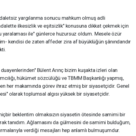
tsiz yargılanma sonucu mahkum olmuş adli
lette ilkesizlik ve eşitsizlik" konusuna dikkat çekmek için
u yaralaması ile" günlerce huzursuz oldum. Mesele özür
rim- kendisi de zaten affeder zira af büyüklüğün şânındandır
ti.
yenlerinden" Bülent Arınç bizim kuşakta izleri olan
rdımcılığı, hükümet sözcülüğü ve TBMM Başkanlığı yapmış,
n her makamında görev ihraz etmiş bir siyasetçidir. Genel
si" olarak toplumsal algısı yüksek bir siyasetçidir.
bir beklentim olmaksızın siyasetin ötesinde samimi bir
arak tanıdım. Ağlamasını da gülmesini de samimi bulduğum,
rmalarıyla verdiği mesajları hep anlamlı bulmuşumdur.