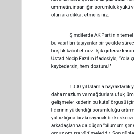
ümmetin, insanlığın sorumluluk yükü va
olanlara dikkat etmelisiniz.
Şimdilerde AK Parti nin temel soru
bu vasıfları taşıyanlar bir şekilde süre
boşluk kabul etmez. Işık giderse kara
Üstad Necip Fazıl ın ifadesiyle; "Yola ç
kaybedersin, hem dostunu!"
1000 yıl İslam a bayraktarlık yapmış
daha mazlum ve mağdurlara ufuk, ümm
gelişmeler kaderin bu kutsî örgüsü iç
liderinin yüklendiği sorumluluğu artırm
yalnızlığına bırakmayacak bir koskoca m
arkadaşlarına da düşen "bilumum şer 
omuz omuza yürümeleridir. Son günler