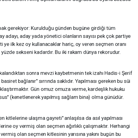
gerekiyor: Kurulduğu günden bugüne girdiği tüm
y adayı, aday yada yönetici olanların sayısı pek çok partiye
i ye ilk kez oy kullanacaklar hariç, oy veren seçmen oranı
yüzde sekseni kadardır. Bu iki rakam dünya rekorudur.
ndıktan sonra mevzi kaybetmenin tek izahı Hadis-i Şerif
a basiret bağlanır" sırrında saklıdır. Yapılması gereken bu sûi
 sıklaştırmaktır. Gün omuz omuza verme, kardeşlik hukuku
sus" (kenetlenerek yapılmış sağlam bina) olma günüdür.
lelerine ulaşma gayreti" anlaşılsa da asıl yapılması
lerine oy vermiş olan seçmen ağırlıklı çalışmaktır. Herhangi
 vermiş olan seçmen kitlesinin yarısına yakını bugün bu