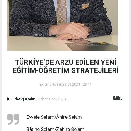
TÜRKİYE’DE ARZU EDİLEN YENİ
EĞİTİM-ÖĞRETİM STRATEJİLERİ
Ekleme Tarihi: 28.03.2021 - 23:41
Erkek
|
Kadın
(Haberi Sesli Oku)
Evvele Selam/Âhire Selam
Bâtıne Selam/Zahire Selam