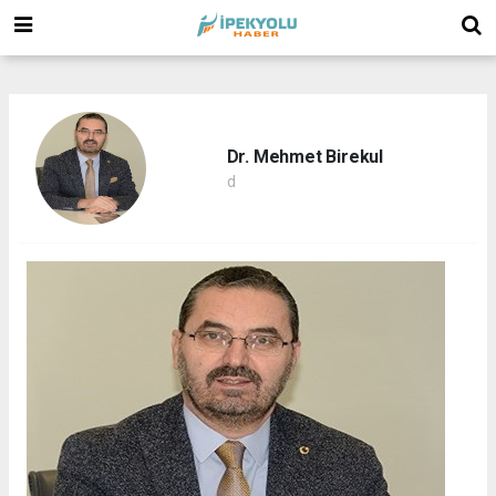
(
(
(
Dr. Mehmet Birekul
d