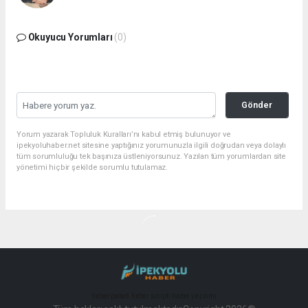
Okuyucu Yorumları
(0)
Gönder
Yorum yazarak Topluluk Kuralları’nı kabul etmiş bulunuyor ve
ipekyoluhaber.net sitesine yaptığınız yorumunuzla ilgili doğrudan veya dolaylı
tüm sorumluluğu tek başınıza üstleniyorsunuz. Yazılan tüm yorumlardan site
yönetimi hiçbir şekilde sorumlu tutulamaz.
haber paketi
haber scripti
haber yazılımı