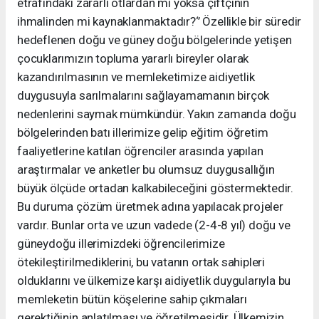
etrafındaki zararlı otlardan mı yoksa çiftçinin
ihmalinden mi kaynaklanmaktadır?‘’ Özellikle bir süredir
hedeflenen doğu ve güney doğu bölgelerinde yetişen
çocuklarımızın topluma yararlı bireyler olarak
kazandırılmasının ve memleketimize aidiyetlik
duygusuyla sarılmalarını sağlayamamanın birçok
nedenlerini saymak mümkündür. Yakın zamanda doğu
bölgelerinden batı illerimize gelip eğitim öğretim
faaliyetlerine katılan öğrenciler arasında yapılan
araştırmalar ve anketler bu olumsuz duygusallığın
büyük ölçüde ortadan kalkabileceğini göstermektedir.
Bu duruma çözüm üretmek adına yapılacak projeler
vardır. Bunlar orta ve uzun vadede (2-4-8 yıl) doğu ve
güneydoğu illerimizdeki öğrencilerimize
ötekileştirilmediklerini, bu vatanın ortak sahipleri
olduklarını ve ülkemize karşı aidiyetlik duygularıyla bu
memleketin bütün köşelerine sahip çıkmaları
gerektiğinin anlatılması ve öğretilmesidir. Ülkemizin