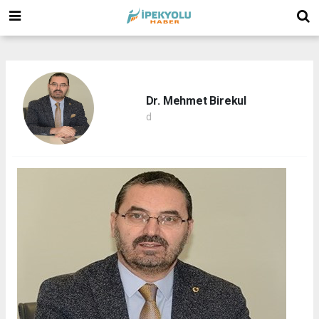
(
(
(
Dr. Mehmet Birekul
d