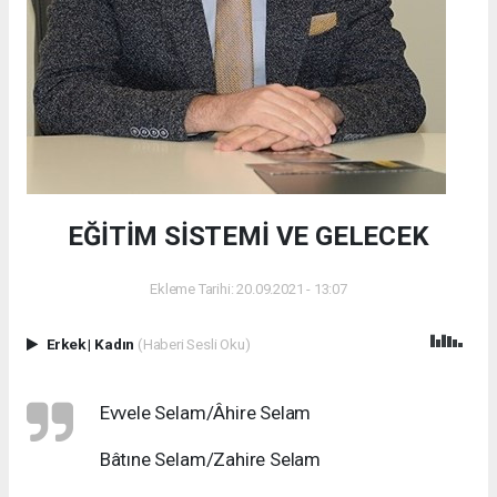
EĞİTİM SİSTEMİ VE GELECEK
Ekleme Tarihi: 20.09.2021 - 13:07
Erkek
|
Kadın
(Haberi Sesli Oku)
Evvele Selam/Âhire Selam
Bâtıne Selam/Zahire Selam