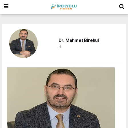
(
(
(
Dr. Mehmet Birekul
d