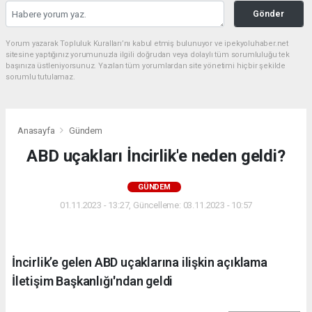
Gönder
Yorum yazarak Topluluk Kuralları’nı kabul etmiş bulunuyor ve ipekyoluhaber.net
sitesine yaptığınız yorumunuzla ilgili doğrudan veya dolaylı tüm sorumluluğu tek
başınıza üstleniyorsunuz. Yazılan tüm yorumlardan site yönetimi hiçbir şekilde
sorumlu tutulamaz.
Anasayfa
Gündem
ABD uçakları İncirlik'e neden geldi?
GÜNDEM
01.11.2023 - 13:27, Güncelleme: 03.11.2023 - 10:57
İncirlik’e gelen ABD uçaklarına ilişkin açıklama
İletişim Başkanlığı'ndan geldi