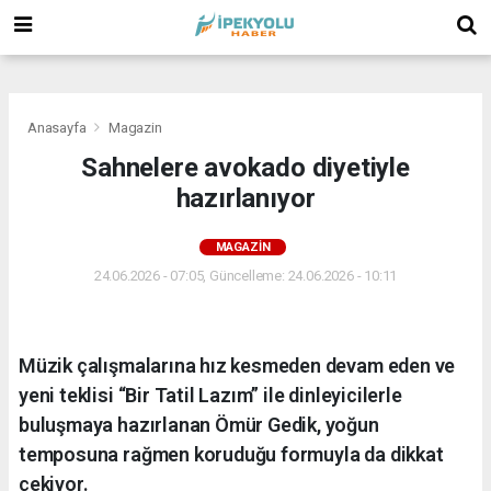
(
(
(
Anasayfa
Magazin
Sahnelere avokado diyetiyle
hazırlanıyor
MAGAZIN
24.06.2026 - 07:05, Güncelleme: 24.06.2026 - 10:11
Müzik çalışmalarına hız kesmeden devam eden ve
yeni teklisi “Bir Tatil Lazım” ile dinleyicilerle
buluşmaya hazırlanan Ömür Gedik, yoğun
temposuna rağmen koruduğu formuyla da dikkat
çekiyor.