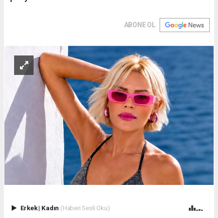
ABONE OL
Erkek
|
Kadın
(Haberi Sesli Oku)