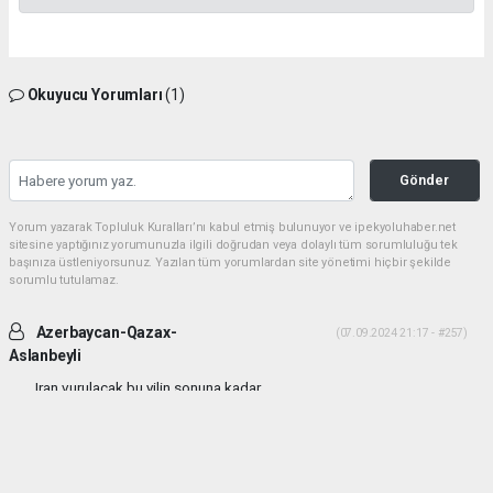
Okuyucu Yorumları
(1)
Gönder
Yorum yazarak Topluluk Kuralları’nı kabul etmiş bulunuyor ve ipekyoluhaber.net
sitesine yaptığınız yorumunuzla ilgili doğrudan veya dolaylı tüm sorumluluğu tek
başınıza üstleniyorsunuz. Yazılan tüm yorumlardan site yönetimi hiçbir şekilde
sorumlu tutulamaz.
Azerbaycan-Qazax-
(07.09.2024 21:17 - #257)
Aslanbeyli
Iran vurulacak bu yilin sonuna kadar...
Yorumu Yanıtla