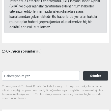
İnternet Gazetecileri Federasyonu (İGF), Beyaz Haber Ajansı
(BHA) ve diğer ajanslar tarafından eklenen tüm haberler,
sitemizin editörlerinin müdahalesi olmadan ajans
kanallarından çekilmektedir. Bu haberlerde yer alan hukuki
muhataplar haberi geçen ajanslar olup sitemizin hiç bir
editörü sorumlu tutulamaz...
Okuyucu Yorumları
(0)
Gönder
Yorum yazarak Topluluk Kuralları’nı kabul etmiş bulunuyor ve ipekyoluhaber.net
sitesine yaptığınız yorumunuzla ilgili doğrudan veya dolaylı tüm sorumluluğu tek
başınıza üstleniyorsunuz. Yazılan tüm yorumlardan site yönetimi hiçbir şekilde
sorumlu tutulamaz.