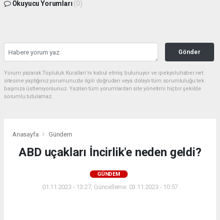
Okuyucu Yorumları
(0)
Gönder
Yorum yazarak Topluluk Kuralları’nı kabul etmiş bulunuyor ve ipekyoluhaber.net
sitesine yaptığınız yorumunuzla ilgili doğrudan veya dolaylı tüm sorumluluğu tek
başınıza üstleniyorsunuz. Yazılan tüm yorumlardan site yönetimi hiçbir şekilde
sorumlu tutulamaz.
Anasayfa
Gündem
ABD uçakları İncirlik'e neden geldi?
GÜNDEM
01.11.2023 - 13:27, Güncelleme: 03.11.2023 - 10:57