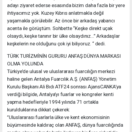
adayı ziyaret ederse esasında bizim daha fazla bir yere
ihtiyacımız yok. Kuzey Kıbrıs anlatmakla değil
yaşamakla görülebilir. Az önce bir arkadaş yabancı
acenta ile görüştüm. Sohbette “Keşke direkt uçak
olsaydı, keşke tanınır bir ülke olsaydınız…” Arkadaşlar
keşkelerin ne olduğunu çok iyi biliyoruz. “ dedi.
TÜRK TURİZMİNİN GURURU ANFAŞ DÜNYA MARKASI
OLMA YOLUNDA
Türkiye’de ulusal ve uluslararası fuarcılığın merkezi
haline gelen Antalya Fuarcılık A.Ş. (ANFAŞ) Yönetim
Kurulu Başkanı Ali Bıdı ATF24 sonrası AjansCANKA’ya
verdiği bilgide, Antalya’yı fuarlar ve kongreler kenti
yapma hedefleriyle 1994 yılında 71 ortakla
kurulduklarına dikkat çekerek:
”Uluslararası fuarlarla ülke ve kent ekonomisinin
büyümesinde kaldıraç olan ANFAŞ, dünya fuarcılığında