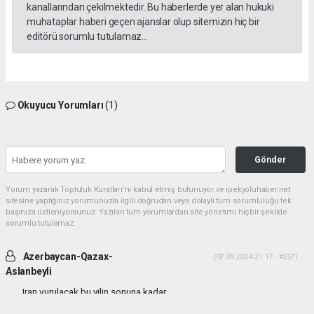
kanallarından çekilmektedir. Bu haberlerde yer alan hukuki
muhataplar haberi geçen ajanslar olup sitemizin hiç bir
editörü sorumlu tutulamaz...
Okuyucu Yorumları
(1)
Gönder
Yorum yazarak Topluluk Kuralları’nı kabul etmiş bulunuyor ve ipekyoluhaber.net
sitesine yaptığınız yorumunuzla ilgili doğrudan veya dolaylı tüm sorumluluğu tek
başınıza üstleniyorsunuz. Yazılan tüm yorumlardan site yönetimi hiçbir şekilde
sorumlu tutulamaz.
Azerbaycan-Qazax-
(07.09.2024 21:17 - #257)
Aslanbeyli
Iran vurulacak bu yilin sonuna kadar...
Yorumu Yanıtla