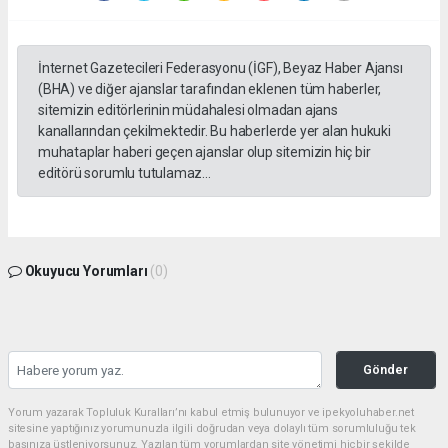
İnternet Gazetecileri Federasyonu (İGF), Beyaz Haber Ajansı
(BHA) ve diğer ajanslar tarafından eklenen tüm haberler,
sitemizin editörlerinin müdahalesi olmadan ajans
kanallarından çekilmektedir. Bu haberlerde yer alan hukuki
muhataplar haberi geçen ajanslar olup sitemizin hiç bir
editörü sorumlu tutulamaz...
Okuyucu Yorumları
(0)
Gönder
Yorum yazarak Topluluk Kuralları’nı kabul etmiş bulunuyor ve ipekyoluhaber.net
sitesine yaptığınız yorumunuzla ilgili doğrudan veya dolaylı tüm sorumluluğu tek
başınıza üstleniyorsunuz. Yazılan tüm yorumlardan site yönetimi hiçbir şekilde