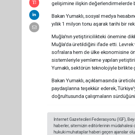
gelişimine ilişkin değerlendirmelerde 
Bakan Yumaklı, sosyal medya hesabında
yıllık 1 milyon tonu aşarak tarihi bir reko
Muğla'nın yetiştiricilikteki önemine dik
Muğla'da üretildiğini ifade etti. Levr
sofralara hem de ülke ekonomisine ön
sistemleriyle yemleme yapılan yetiştir
Yumaklı, sektörün teknolojiyle birlikte g
Bakan Yumaklı, açıklamasında üreticiler
paydaşlarına teşekkür ederek, Türkiye'
doğrultusunda çalışmaların sürdüğünü 
İnternet Gazetecileri Federasyonu (İGF), Be
haberler, sitemizin editörlerinin müdahalesi
hukuki muhataplar haberi geçen ajanslar olup