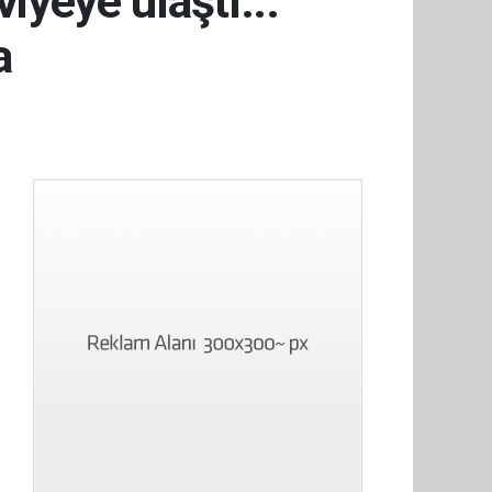
iyeye ulaştı...
a