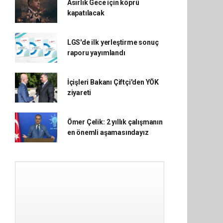
Asırlık Gece için köprü
kapatılacak
LGS'de ilk yerleştirme sonuç
raporu yayımlandı
İçişleri Bakanı Çiftçi'den YÖK
ziyareti
Ömer Çelik: 2 yıllık çalışmanın
en önemli aşamasındayız