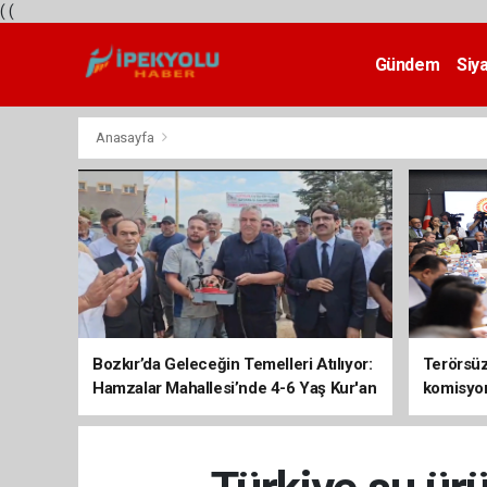
(
(
Gündem
Siy
Teknoloji
Anasayfa
Bozkır’da Geleceğin Temelleri Atılıyor:
Terörsüz 
Hamzalar Mahallesi’nde 4-6 Yaş Kur'an
komisyo
Kursu İnşaatı Başladı