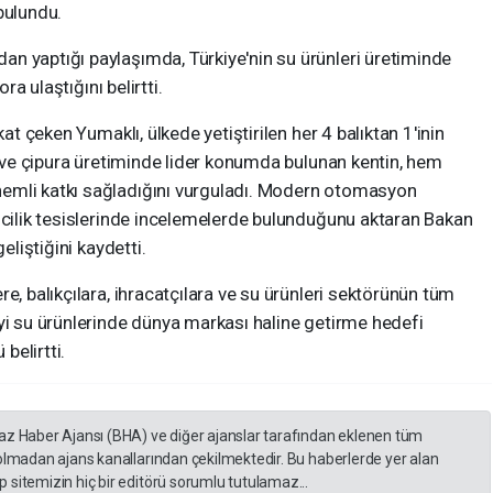
bulundu.
n yaptığı paylaşımda, Türkiye'nin su ürünleri üretiminde
ra ulaştığını belirtti.
kat çeken Yumaklı, ülkede yetiştirilen her 4 balıktan 1'inin
ek ve çipura üretiminde lider konumda bulunan kentin, hem
emli katkı sağladığını vurguladı. Modern otomasyon
icilik tesislerinde incelemelerde bulunduğunu aktaran Bakan
eliştiğini kaydetti.
e, balıkçılara, ihracatçılara ve su ürünleri sektörünün tüm
yi su ürünlerinde dünya markası haline getirme hedefi
belirtti.
yaz Haber Ajansı (BHA) ve diğer ajanslar tarafından eklenen tüm
 olmadan ajans kanallarından çekilmektedir. Bu haberlerde yer alan
 sitemizin hiç bir editörü sorumlu tutulamaz...