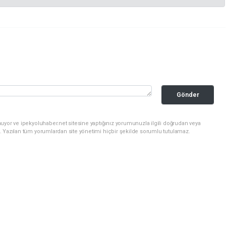
Gönder
uyor ve ipekyoluhaber.net sitesine yaptığınız yorumunuzla ilgili doğrudan veya
. Yazılan tüm yorumlardan site yönetimi hiçbir şekilde sorumlu tutulamaz.