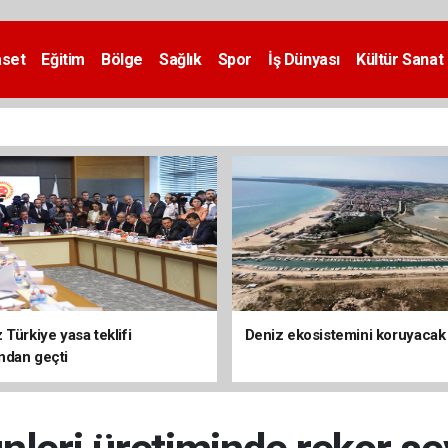
aset
Eğitim
Bölge
Sağlık
Spor
İş Dünyası
Kültür Sanat
Türkiye yasa teklifi
Deniz ekosistemini koruyacak
ndan geçti