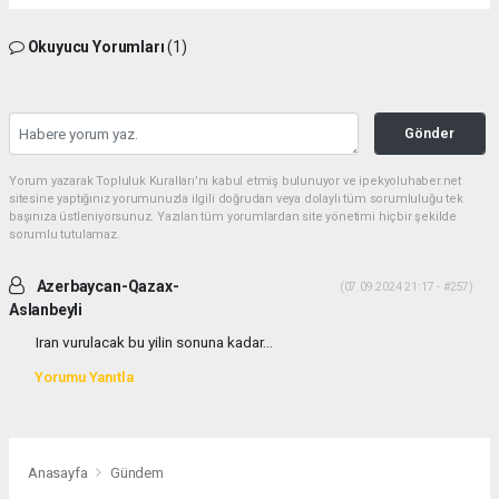
Okuyucu Yorumları
(1)
Gönder
Yorum yazarak Topluluk Kuralları’nı kabul etmiş bulunuyor ve ipekyoluhaber.net
sitesine yaptığınız yorumunuzla ilgili doğrudan veya dolaylı tüm sorumluluğu tek
başınıza üstleniyorsunuz. Yazılan tüm yorumlardan site yönetimi hiçbir şekilde
sorumlu tutulamaz.
Azerbaycan-Qazax-
(07.09.2024 21:17 - #257)
Aslanbeyli
Iran vurulacak bu yilin sonuna kadar...
Yorumu Yanıtla
Anasayfa
Gündem