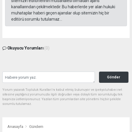
sitemizin editörlerinin müdahalesi olmadan ajans
kanallarından çekilmektedir. Bu haberlerde yer alan hukuki
muhataplar haberi geçen ajanslar olup sitemizin hiç bir
editörü sorumlu tutulamaz...
Okuyucu Yorumları
(0)
Gönder
Yorum yazarak Topluluk Kuralları’nı kabul etmiş bulunuyor ve ipekyoluhaber.net
sitesine yaptığınız yorumunuzla ilgili doğrudan veya dolaylı tüm sorumluluğu tek
başınıza üstleniyorsunuz. Yazılan tüm yorumlardan site yönetimi hiçbir şekilde
sorumlu tutulamaz.
Anasayfa
Gündem