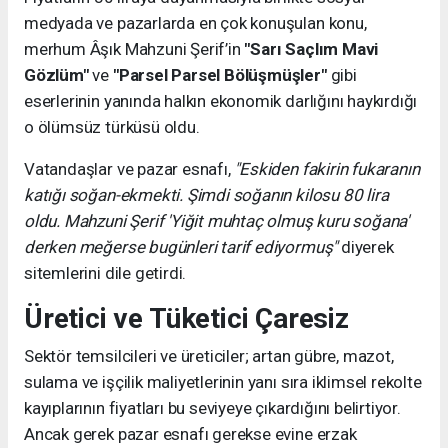
medyada ve pazarlarda en çok konuşulan konu,
merhum Âşık Mahzuni Şerif’in
"Sarı Saçlım Mavi
Gözlüm"
ve
"Parsel Parsel Bölüşmüşler"
gibi
eserlerinin yanında halkın ekonomik darlığını haykırdığı
o ölümsüz türküsü oldu.
Vatandaşlar ve pazar esnafı,
"Eskiden fakirin fukaranın
katığı soğan-ekmekti. Şimdi soğanın kilosu 80 lira
oldu. Mahzuni Şerif 'Yiğit muhtaç olmuş kuru soğana'
derken meğerse bugünleri tarif ediyormuş"
diyerek
sitemlerini dile getirdi.
Üretici ve Tüketici Çaresiz
Sektör temsilcileri ve üreticiler; artan gübre, mazot,
sulama ve işçilik maliyetlerinin yanı sıra iklimsel rekolte
kayıplarının fiyatları bu seviyeye çıkardığını belirtiyor.
Ancak gerek pazar esnafı gerekse evine erzak