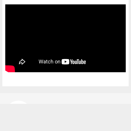
Bekir Karakuş
bekir@ipekyoluhaber.net