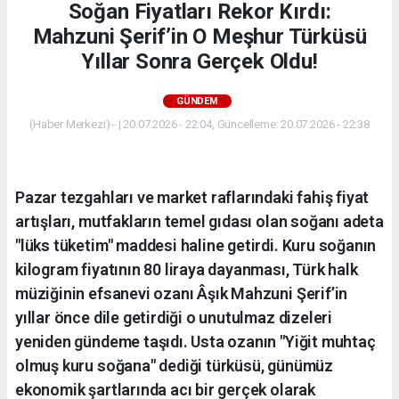
Soğan Fiyatları Rekor Kırdı:
Mahzuni Şerif’in O Meşhur Türküsü
Yıllar Sonra Gerçek Oldu!
GÜNDEM
(Haber Merkezi) - | 20.07.2026 - 22:04, Güncelleme: 20.07.2026 - 22:38
Pazar tezgahları ve market raflarındaki fahiş fiyat
artışları, mutfakların temel gıdası olan soğanı adeta
"lüks tüketim" maddesi haline getirdi. Kuru soğanın
kilogram fiyatının 80 liraya dayanması, Türk halk
müziğinin efsanevi ozanı Âşık Mahzuni Şerif’in
yıllar önce dile getirdiği o unutulmaz dizeleri
yeniden gündeme taşıdı. Usta ozanın "Yiğit muhtaç
olmuş kuru soğana" dediği türküsü, günümüz
ekonomik şartlarında acı bir gerçek olarak