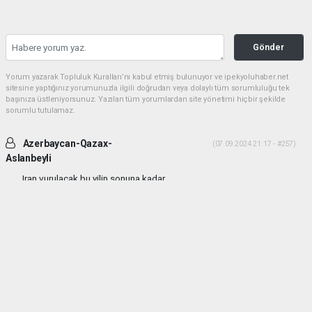
Gönder
Yorum yazarak Topluluk Kuralları’nı kabul etmiş bulunuyor ve ipekyoluhaber.net
sitesine yaptığınız yorumunuzla ilgili doğrudan veya dolaylı tüm sorumluluğu tek
başınıza üstleniyorsunuz. Yazılan tüm yorumlardan site yönetimi hiçbir şekilde
sorumlu tutulamaz.
Azerbaycan-Qazax-
(07.09.2024 21:17 - #257)
Aslanbeyli
Iran vurulacak bu yilin sonuna kadar...
Yorumu Yanıtla
haber paketi
haber scripti
haber yazılımı
Tüm hakları saklı tutulmaktadır.Copyright 2026©