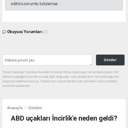
editörü sorumlu tutulamaz...
Okuyucu Yorumları
(0)
Gönder
Yorum yazarak Topluluk Kuralları’nı kabul etmiş bulunuyor ve ipekyoluhaber.net
sitesine yaptığınız yorumunuzla ilgili doğrudan veya dolaylı tüm sorumluluğu tek
başınıza üstleniyorsunuz. Yazılan tüm yorumlardan site yönetimi hiçbir şekilde
sorumlu tutulamaz.
Anasayfa
Gündem
ABD uçakları İncirlik'e neden geldi?