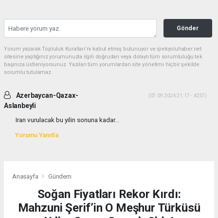
Gönder
Yorum yazarak Topluluk Kuralları’nı kabul etmiş bulunuyor ve ipekyoluhaber.net
sitesine yaptığınız yorumunuzla ilgili doğrudan veya dolaylı tüm sorumluluğu tek
başınıza üstleniyorsunuz. Yazılan tüm yorumlardan site yönetimi hiçbir şekilde
sorumlu tutulamaz.
Azerbaycan-Qazax-
(07.09.2024 21:17 - #257)
Aslanbeyli
Iran vurulacak bu yilin sonuna kadar...
Yorumu Yanıtla
Anasayfa
Gündem
Soğan Fiyatları Rekor Kırdı:
Mahzuni Şerif’in O Meşhur Türküsü