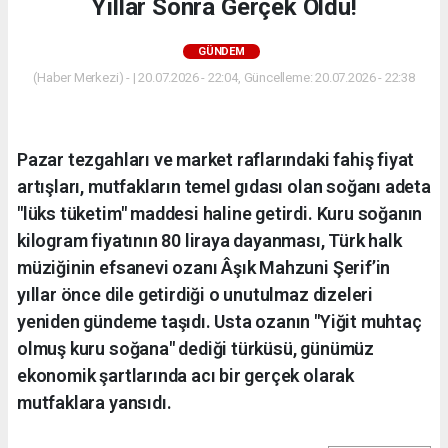
Yıllar Sonra Gerçek Oldu!
GÜNDEM
(Haber Merkezi) - | 20.07.2026 - 22:04, Güncelleme: 20.07.2026 - 22:38
Pazar tezgahları ve market raflarındaki fahiş fiyat
artışları, mutfakların temel gıdası olan soğanı adeta
"lüks tüketim" maddesi haline getirdi. Kuru soğanın
kilogram fiyatının 80 liraya dayanması, Türk halk
müziğinin efsanevi ozanı Âşık Mahzuni Şerif’in
yıllar önce dile getirdiği o unutulmaz dizeleri
yeniden gündeme taşıdı. Usta ozanın "Yiğit muhtaç
olmuş kuru soğana" dediği türküsü, günümüz
ekonomik şartlarında acı bir gerçek olarak
mutfaklara yansıdı.