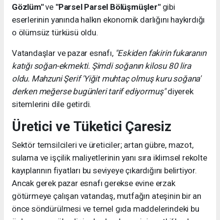
Gözlüm"
ve
"Parsel Parsel Bölüşmüşler"
gibi
eserlerinin yanında halkın ekonomik darlığını haykırdığı
o ölümsüz türküsü oldu.
Vatandaşlar ve pazar esnafı,
"Eskiden fakirin fukaranın
katığı soğan-ekmekti. Şimdi soğanın kilosu 80 lira
oldu. Mahzuni Şerif 'Yiğit muhtaç olmuş kuru soğana'
derken meğerse bugünleri tarif ediyormuş"
diyerek
sitemlerini dile getirdi.
Üretici ve Tüketici Çaresiz
Sektör temsilcileri ve üreticiler; artan gübre, mazot,
sulama ve işçilik maliyetlerinin yanı sıra iklimsel rekolte
kayıplarının fiyatları bu seviyeye çıkardığını belirtiyor.
Ancak gerek pazar esnafı gerekse evine erzak
götürmeye çalışan vatandaş, mutfağın ateşinin bir an
önce söndürülmesi ve temel gıda maddelerindeki bu