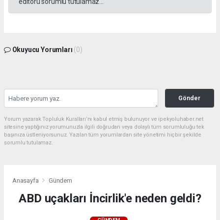
editörü sorumlu tutulamaz...
Okuyucu Yorumları
(0)
Gönder
Yorum yazarak Topluluk Kuralları’nı kabul etmiş bulunuyor ve ipekyoluhaber.net
sitesine yaptığınız yorumunuzla ilgili doğrudan veya dolaylı tüm sorumluluğu tek
başınıza üstleniyorsunuz. Yazılan tüm yorumlardan site yönetimi hiçbir şekilde
sorumlu tutulamaz.
Anasayfa
Gündem
ABD uçakları İncirlik'e neden geldi?