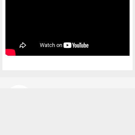
Bekir Karakuş
bekir@ipekyoluhaber.net
Okuyucu Yorumları
(0)