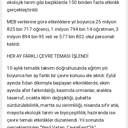
ekolojik tarım gibi başlıklarda 150 binden fazla etkinlik
gerçekleştirildi.
MEB verilerine göre etkinliklere yıl boyunca 25 milyon
825 bin 717 öğrenci, 1 milyon 794 bin 14 öğretmen, 3
milyon 894 bin 95 veli ve 577 bin 802 okul personeli
katıldı.
HER AY FARKLI ÇEVRE TEMASI İŞLENDİ
10 aylık tematik takvim doğrultusunda eğitim yılı
boyunca her ay farklı bir çevre konusu ele alındı. Eylül
ayında fidan dikimiyle başlayan etkinliklerde; ekim
ayında afet farkındalığı, kasımda ormanlar, aralıkta
tasarruf, ocakta iklim değişikliği, şubatta
sürdürülebilirlik, martta su verimliliği, nisanda sıfır atık,
mayısta ekolojik tarım ve biyoçeşitlilik, haziranda ise
çevre temalı etkinlikler düzenlendi. Yıl sonunda
gerçekleştirilen "Yeşil Vatan: ÇevreFest'26"