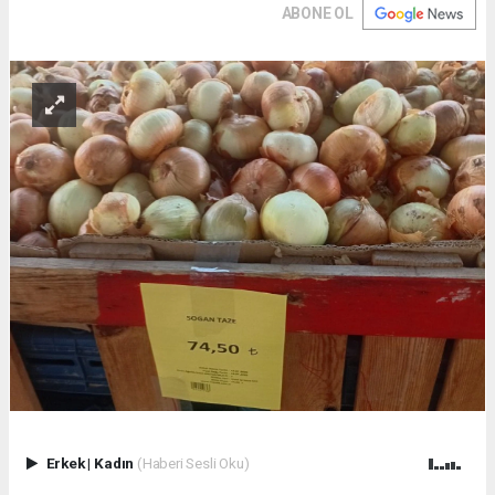
ABONE OL
Erkek
|
Kadın
(Haberi Sesli Oku)