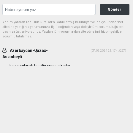
Gönder
Yorum yazarak Topluluk Kuralları’nı kabul etmiş bulunuyor ve ipekyoluhaber.net
sitesine yaptığınız yorumunuzla ilgili doğrudan veya dolaylı tüm sorumluluğu tek
başınıza üstleniyorsunuz. Yazılan tüm yorumlardan site yönetimi hiçbir şekilde
sorumlu tutulamaz.
Azerbaycan-Qazax-
(07.09.2024 21:17 - #257)
Aslanbeyli
Iran vurulacak bu yilin sonuna kadar...
Yorumu Yanıtla
haber paketi
haber scripti
haber yazılımı
Tüm hakları saklı tutulmaktadır.Copyright 2026©
Haber Yazılımı:
Web Aksiyon ®