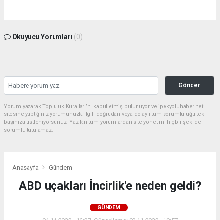
Okuyucu Yorumları
(0)
Gönder
Yorum yazarak Topluluk Kuralları’nı kabul etmiş bulunuyor ve ipekyoluhaber.net
sitesine yaptığınız yorumunuzla ilgili doğrudan veya dolaylı tüm sorumluluğu tek
başınıza üstleniyorsunuz. Yazılan tüm yorumlardan site yönetimi hiçbir şekilde
sorumlu tutulamaz.
Anasayfa
Gündem
ABD uçakları İncirlik'e neden geldi?
GÜNDEM