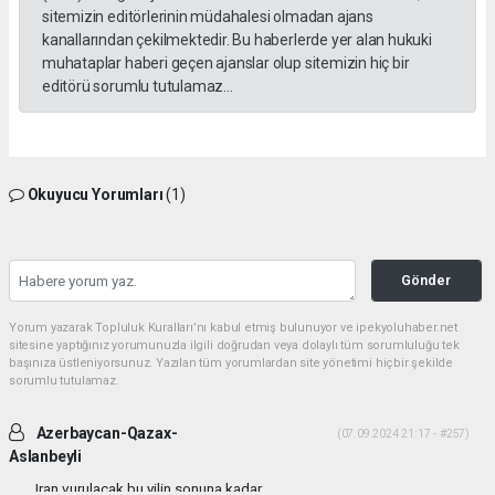
sitemizin editörlerinin müdahalesi olmadan ajans
kanallarından çekilmektedir. Bu haberlerde yer alan hukuki
muhataplar haberi geçen ajanslar olup sitemizin hiç bir
editörü sorumlu tutulamaz...
Okuyucu Yorumları
(1)
Gönder
Yorum yazarak Topluluk Kuralları’nı kabul etmiş bulunuyor ve ipekyoluhaber.net
sitesine yaptığınız yorumunuzla ilgili doğrudan veya dolaylı tüm sorumluluğu tek
başınıza üstleniyorsunuz. Yazılan tüm yorumlardan site yönetimi hiçbir şekilde
sorumlu tutulamaz.
Azerbaycan-Qazax-
(07.09.2024 21:17 - #257)
Aslanbeyli
Iran vurulacak bu yilin sonuna kadar...