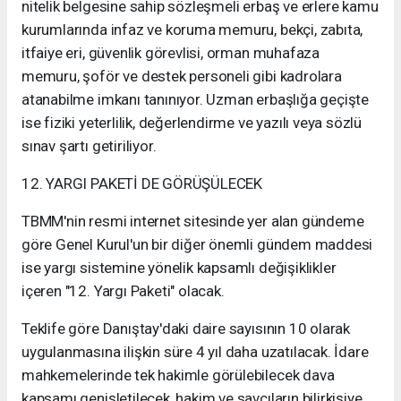
nitelik belgesine sahip sözleşmeli erbaş ve erlere kamu
kurumlarında infaz ve koruma memuru, bekçi, zabıta,
itfaiye eri, güvenlik görevlisi, orman muhafaza
memuru, şoför ve destek personeli gibi kadrolara
atanabilme imkanı tanınıyor. Uzman erbaşlığa geçişte
ise fiziki yeterlilik, değerlendirme ve yazılı veya sözlü
sınav şartı getiriliyor.
12. YARGI PAKETİ DE GÖRÜŞÜLECEK
TBMM'nin resmi internet sitesinde yer alan gündeme
göre Genel Kurul'un bir diğer önemli gündem maddesi
ise yargı sistemine yönelik kapsamlı değişiklikler
içeren "12. Yargı Paketi" olacak.
Teklife göre Danıştay'daki daire sayısının 10 olarak
uygulanmasına ilişkin süre 4 yıl daha uzatılacak. İdare
mahkemelerinde tek hakimle görülebilecek dava
kapsamı genişletilecek, hakim ve savcıların bilirkişiye