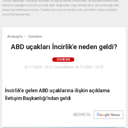
Yorum yazarak Topluluk Kuralları’nı kabul etmiş bulunuyor ve ipekyoluhaber.net
sitesine yaptığınız yorumunuzla ilgili doğrudan veya dolaylı tüm sorumluluğu tek
başınıza üstleniyorsunuz. Yazılan tüm yorumlardan site yönetimi hiçbir şekilde
sorumlu tutulamaz.
Anasayfa
Gündem
ABD uçakları İncirlik'e neden geldi?
GÜNDEM
01.11.2023 - 13:27, Güncelleme: 03.11.2023 - 10:57
İncirlik’e gelen ABD uçaklarına ilişkin açıklama
İletişim Başkanlığı'ndan geldi
ABONE OL