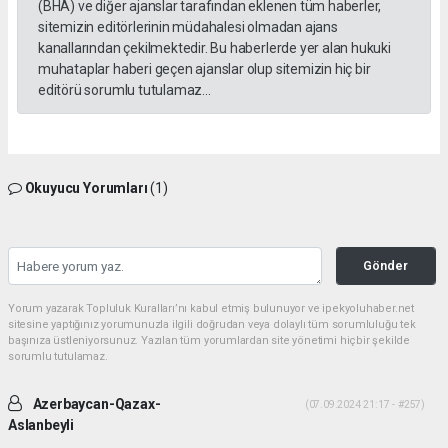
(BHA) ve diğer ajanslar tarafından eklenen tüm haberler,
sitemizin editörlerinin müdahalesi olmadan ajans
kanallarından çekilmektedir. Bu haberlerde yer alan hukuki
muhataplar haberi geçen ajanslar olup sitemizin hiç bir
editörü sorumlu tutulamaz...
Okuyucu Yorumları
(1)
Gönder
Yorum yazarak Topluluk Kuralları’nı kabul etmiş bulunuyor ve ipekyoluhaber.net
sitesine yaptığınız yorumunuzla ilgili doğrudan veya dolaylı tüm sorumluluğu tek
başınıza üstleniyorsunuz. Yazılan tüm yorumlardan site yönetimi hiçbir şekilde
sorumlu tutulamaz.
Azerbaycan-Qazax-
(07.09.2024 21:17 - #257)
Aslanbeyli