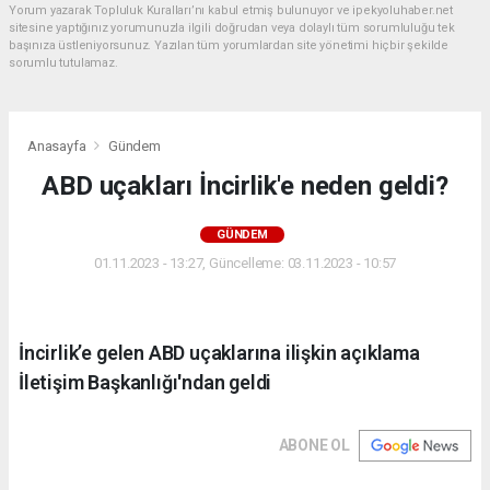
Yorum yazarak Topluluk Kuralları’nı kabul etmiş bulunuyor ve ipekyoluhaber.net
sitesine yaptığınız yorumunuzla ilgili doğrudan veya dolaylı tüm sorumluluğu tek
başınıza üstleniyorsunuz. Yazılan tüm yorumlardan site yönetimi hiçbir şekilde
sorumlu tutulamaz.
Anasayfa
Gündem
ABD uçakları İncirlik'e neden geldi?
GÜNDEM
01.11.2023 - 13:27, Güncelleme: 03.11.2023 - 10:57
İncirlik’e gelen ABD uçaklarına ilişkin açıklama
İletişim Başkanlığı'ndan geldi
ABONE OL