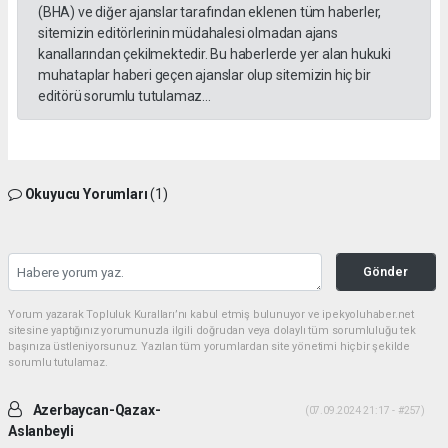
(BHA) ve diğer ajanslar tarafından eklenen tüm haberler,
sitemizin editörlerinin müdahalesi olmadan ajans
kanallarından çekilmektedir. Bu haberlerde yer alan hukuki
muhataplar haberi geçen ajanslar olup sitemizin hiç bir
editörü sorumlu tutulamaz...
Okuyucu Yorumları
(1)
Gönder
Yorum yazarak Topluluk Kuralları’nı kabul etmiş bulunuyor ve ipekyoluhaber.net
sitesine yaptığınız yorumunuzla ilgili doğrudan veya dolaylı tüm sorumluluğu tek
başınıza üstleniyorsunuz. Yazılan tüm yorumlardan site yönetimi hiçbir şekilde
sorumlu tutulamaz.
Azerbaycan-Qazax-
(07.09.2024 21:17 - #257)
Aslanbeyli