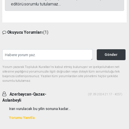
editörü sorumlu tutulamaz...
Okuyucu Yorumları
(1)
Gönder
Yorum yazarak Topluluk Kuralları’nı kabul etmiş bulunuyor ve ipekyoluhaber.net
sitesine yaptığınız yorumunuzla ilgili doğrudan veya dolaylı tüm sorumluluğu tek
başınıza üstleniyorsunuz. Yazılan tüm yorumlardan site yönetimi hiçbir şekilde
sorumlu tutulamaz.
Azerbaycan-Qazax-
(07.09.2024 21:17 - #257)
Aslanbeyli
Iran vurulacak bu yilin sonuna kadar...
Yorumu Yanıtla