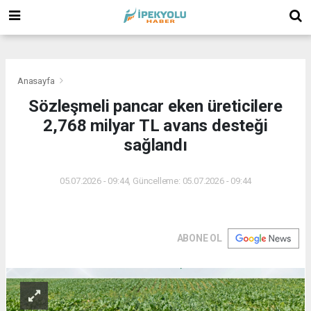
(
(
(
Anasayfa
Sözleşmeli pancar eken üreticilere
2,768 milyar TL avans desteği
sağlandı
05.07.2026 - 09:44, Güncelleme: 05.07.2026 - 09:44
ABONE OL