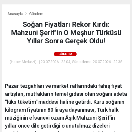
Anasayfa
Gündem
Soğan Fiyatları Rekor Kırdı:
Mahzuni Şerif’in O Meşhur Türküsü
Yıllar Sonra Gerçek Oldu!
GÜNDEM
(Haber Merkezi) - | 20.07.2026 - 22:04, Güncelleme: 20.07.2026 - 22:38
Pazar tezgahları ve market raflarındaki fahiş fiyat
artışları, mutfakların temel gıdası olan soğanı adeta
"lüks tüketim" maddesi haline getirdi. Kuru soğanın
kilogram fiyatının 80 liraya dayanması, Türk halk
müziğinin efsanevi ozanı Âşık Mahzuni Şerif’in
yıllar önce dile getirdiği o unutulmaz dizeleri