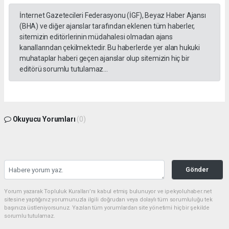
İnternet Gazetecileri Federasyonu (İGF), Beyaz Haber Ajansı
(BHA) ve diğer ajanslar tarafından eklenen tüm haberler,
sitemizin editörlerinin müdahalesi olmadan ajans
kanallarından çekilmektedir. Bu haberlerde yer alan hukuki
muhataplar haberi geçen ajanslar olup sitemizin hiç bir
editörü sorumlu tutulamaz...
Okuyucu Yorumları
(0)
Gönder
Yorum yazarak Topluluk Kuralları’nı kabul etmiş bulunuyor ve ipekyoluhaber.net
sitesine yaptığınız yorumunuzla ilgili doğrudan veya dolaylı tüm sorumluluğu tek
başınıza üstleniyorsunuz. Yazılan tüm yorumlardan site yönetimi hiçbir şekilde
sorumlu tutulamaz.