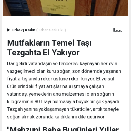
Erkek
|
Kadın
(Haberi Sesli Oku)
Mutfakların Temel Taşı
Tezgahta El Yakıyor
Dar gelirli vatandaşın ve tenceresi kaynayan her evin
vazgeçilmezi olan kuru soğan, son dönemde yaşanan
fiyat artışlarıyla rekor üstüne rekor kırıyor. Et ve süt
ürünlerindeki fiyat artışlarına alışmaya çalışan
vatandaş, yemeklerin ana malzemesi olan soğanın
kilogramının 80 lirayı bulmasıyla büyük bir şok yaşadı.
Tezgah yanına yaklaşamayan tüketiciler, artık taneyle
soğan almak zorunda kaldıklarını dile getiriyor.
"Mahzuni Baba Bugünleri Yıllar