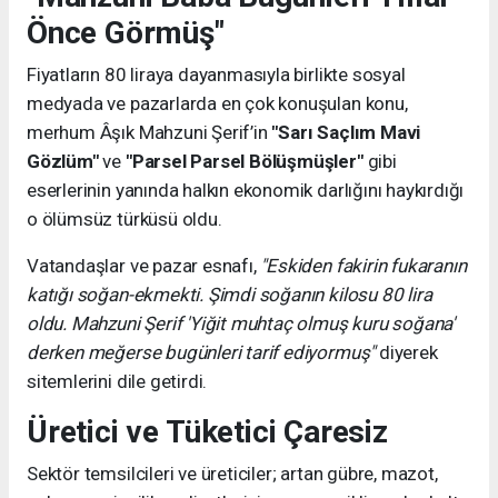
Önce Görmüş"
Fiyatların 80 liraya dayanmasıyla birlikte sosyal
medyada ve pazarlarda en çok konuşulan konu,
merhum Âşık Mahzuni Şerif’in
"Sarı Saçlım Mavi
Gözlüm"
ve
"Parsel Parsel Bölüşmüşler"
gibi
eserlerinin yanında halkın ekonomik darlığını haykırdığı
o ölümsüz türküsü oldu.
Vatandaşlar ve pazar esnafı,
"Eskiden fakirin fukaranın
katığı soğan-ekmekti. Şimdi soğanın kilosu 80 lira
oldu. Mahzuni Şerif 'Yiğit muhtaç olmuş kuru soğana'
derken meğerse bugünleri tarif ediyormuş"
diyerek
sitemlerini dile getirdi.
Üretici ve Tüketici Çaresiz
Sektör temsilcileri ve üreticiler; artan gübre, mazot,