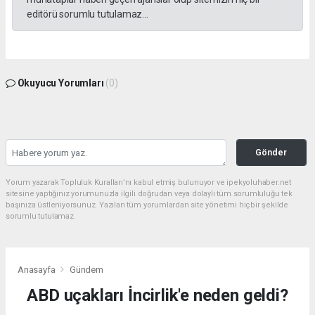
editörü sorumlu tutulamaz...
Okuyucu Yorumları
(0)
Gönder
Yorum yazarak Topluluk Kuralları’nı kabul etmiş bulunuyor ve ipekyoluhaber.net
sitesine yaptığınız yorumunuzla ilgili doğrudan veya dolaylı tüm sorumluluğu tek
başınıza üstleniyorsunuz. Yazılan tüm yorumlardan site yönetimi hiçbir şekilde
sorumlu tutulamaz.
Anasayfa
Gündem
ABD uçakları İncirlik'e neden geldi?