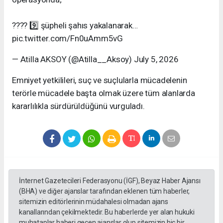
???? 9️⃣ şüpheli şahıs yakalanarak…
pic.twitter.com/Fn0uAmm5vG
— Atilla AKSOY (@Atilla__Aksoy) July 5, 2026
Emniyet yetkilileri, suç ve suçlularla mücadelenin
terörle mücadele başta olmak üzere tüm alanlarda
kararlılıkla sürdürüldüğünü vurguladı.
İnternet Gazetecileri Federasyonu (İGF), Beyaz Haber Ajansı
(BHA) ve diğer ajanslar tarafından eklenen tüm haberler,
sitemizin editörlerinin müdahalesi olmadan ajans
kanallarından çekilmektedir. Bu haberlerde yer alan hukuki
muhataplar haberi geçen ajanslar olup sitemizin hiç bir