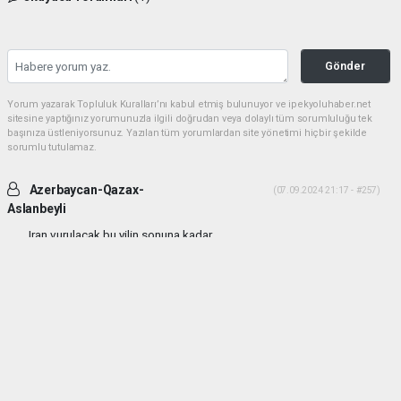
Gönder
Yorum yazarak Topluluk Kuralları’nı kabul etmiş bulunuyor ve ipekyoluhaber.net
sitesine yaptığınız yorumunuzla ilgili doğrudan veya dolaylı tüm sorumluluğu tek
başınıza üstleniyorsunuz. Yazılan tüm yorumlardan site yönetimi hiçbir şekilde
sorumlu tutulamaz.
Azerbaycan-Qazax-
(07.09.2024 21:17 - #257)
Aslanbeyli
Iran vurulacak bu yilin sonuna kadar...
Yorumu Yanıtla
haber paketi
haber scripti
haber yazılımı
Tüm hakları saklı tutulmaktadır.Copyright 2026©