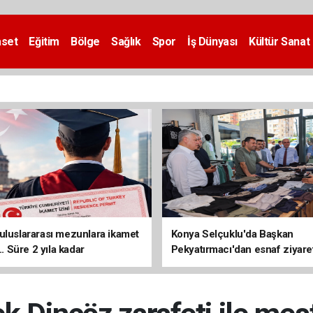
aset
Eğitim
Bölge
Sağlık
Spor
İş Dünyası
Kültür Sanat
uluslararası mezunlara ikamet
Konya Selçuklu'da Başkan
... Süre 2 yıla kadar
Pekyatırmacı'dan esnaf ziyare
ilecek