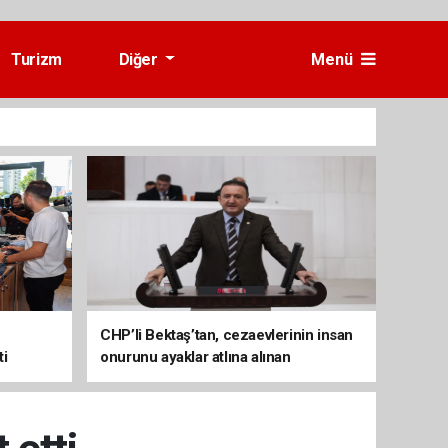
Turizm
Diğer
Menü
CHP’li Bektaş’tan, cezaevlerinin insan
ti
onurunu ayaklar atlına alınan
mekânlara dönüşmesine tepki