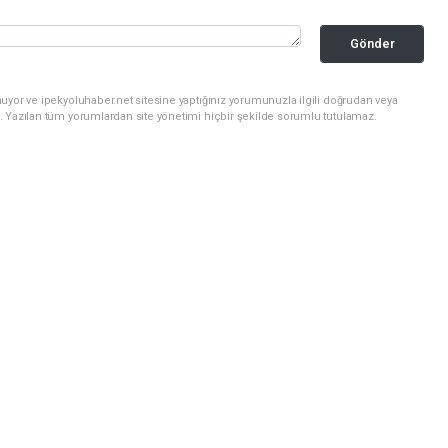
Gönder
uyor ve ipekyoluhaber.net sitesine yaptığınız yorumunuzla ilgili doğrudan veya
. Yazılan tüm yorumlardan site yönetimi hiçbir şekilde sorumlu tutulamaz.