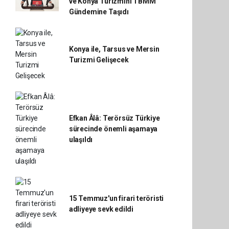
ve Konya Turizmini TBMM
Gündemine Taşıdı
Konya ile, Tarsus ve Mersin
Turizmi Gelişecek
Efkan Âlâ: Terörsüz Türkiye
sürecinde önemli aşamaya
ulaşıldı
15 Temmuz'un firari teröristi
adliyeye sevk edildi