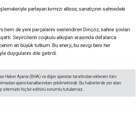
işlemeleriyle parlayan kırmızı elbise, sanatçının sahnedeki
i hem de yeni parçalarını seslendiren Dinçöz, sahne şovları
attı. Seyircilerin coşkulu alkışları arasında defalarca
benim en büyük tutkum. Bu enerji, bu sevgi beni her
e duygularını dile getirdi.
yaz Haber Ajansı (BHA) ve diğer ajanslar tarafından eklenen tüm
 olmadan ajans kanallarından çekilmektedir. Bu haberlerde yer alan
 sitemizin hiç bir editörü sorumlu tutulamaz...