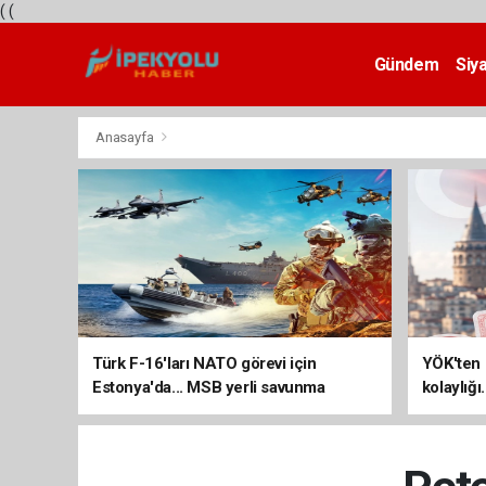
(
(
Gündem
Siy
Teknoloji
Anasayfa
Türk F-16'ları NATO görevi için
YÖK'ten 
Estonya'da... MSB yerli savunma
kolaylığı
sistemleriyle güçleniyor
uzatılab