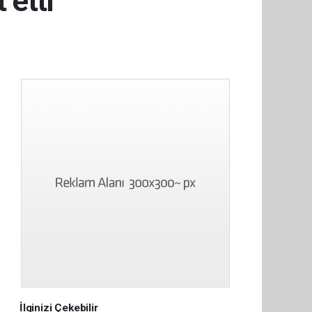
 etti
İlginizi Çekebilir