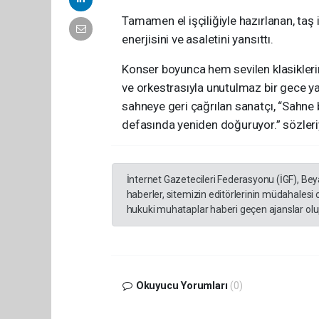
Tamamen el işçiliğiyle hazırlanan, taş 
enerjisini ve asaletini yansıttı.
Konser boyunca hem sevilen klasiklerin
ve orkestrasıyla unutulmaz bir gece yaş
sahneye geri çağrılan sanatçı, “Sahne 
defasında yeniden doğuruyor.” sözleriyl
İnternet Gazetecileri Federasyonu (İGF), Be
haberler, sitemizin editörlerinin müdahalesi
hukuki muhataplar haberi geçen ajanslar olup
Okuyucu Yorumları
(0)