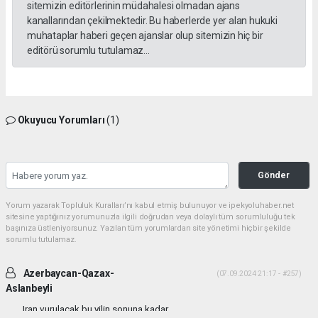
sitemizin editörlerinin müdahalesi olmadan ajans
kanallarından çekilmektedir. Bu haberlerde yer alan hukuki
muhataplar haberi geçen ajanslar olup sitemizin hiç bir
editörü sorumlu tutulamaz...
Okuyucu Yorumları
(1)
Gönder
Yorum yazarak Topluluk Kuralları’nı kabul etmiş bulunuyor ve ipekyoluhaber.net
sitesine yaptığınız yorumunuzla ilgili doğrudan veya dolaylı tüm sorumluluğu tek
başınıza üstleniyorsunuz. Yazılan tüm yorumlardan site yönetimi hiçbir şekilde
sorumlu tutulamaz.
Azerbaycan-Qazax-
(07.09.2024 21:17 - #257)
Aslanbeyli
Iran vurulacak bu yilin sonuna kadar...