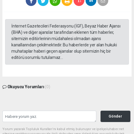
İnternet Gazetecileri Federasyonu (İGF), Beyaz Haber Ajansı
(BHA) ve diğer ajanslar tarafından eklenen tüm haberler,
sitemizin editörlerinin müdahalesi olmadan ajans
kanallarından çekilmektedir. Bu haberlerde yer alan hukuki
muhataplar haberi geçen ajanslar olup sitemizin hiç bir
editörü sorumlu tutulamaz...
Okuyucu Yorumları
(0)
Gönder
Yorum yazarak Topluluk Kuralları’nı kabul etmiş bulunuyor ve ipekyoluhaber.net
sitesine yaptığınız yorumunuzla ilgili doğrudan veya dolaylı tüm sorumluluğu tek