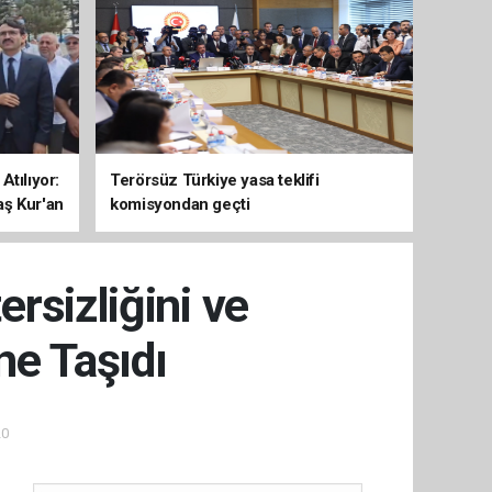
Atılıyor:
Terörsüz Türkiye yasa teklifi
aş Kur'an
komisyondan geçti
rsizliğini ve
e Taşıdı
20