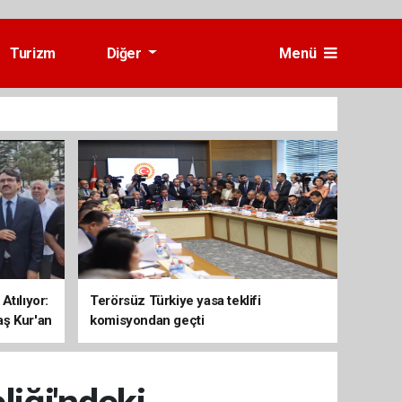
Turizm
Diğer
Menü
Atılıyor:
Terörsüz Türkiye yasa teklifi
aş Kur'an
komisyondan geçti