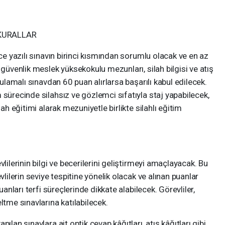
 KURALLAR
ece yazılı sınavın birinci kısmından sorumlu olacak ve en az
 güvenlik meslek yüksekokulu mezunları, silah bilgisi ve atış
gulamalı sınavdan 60 puan alırlarsa başarılı kabul edilecek.
 sürecinde silahsız ve gözlemci sıfatıyla staj yapabilecek,
lah eğitimi alarak mezuniyetle birlikte silahlı eğitim
lilerinin bilgi ve becerilerini geliştirmeyi amaçlayacak. Bu
vlilerin seviye tespitine yönelik olacak ve alınan puanlar
uanları terfi süreçlerinde dikkate alabilecek. Görevliler,
ltme sınavlarına katılabilecek.
ılan sınavlara ait optik cevap kâğıtları, atış kâğıtları gibi