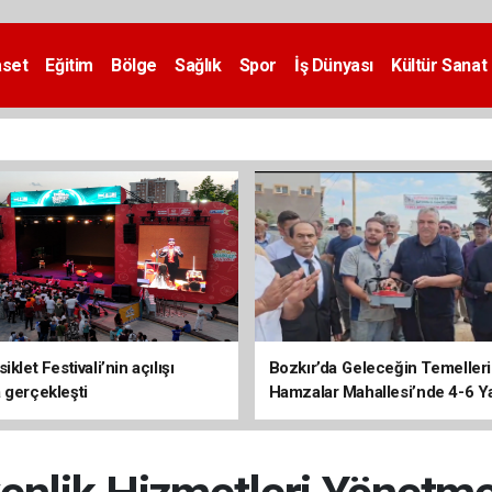
aset
Eğitim
Bölge
Sağlık
Spor
İş Dünyası
Kültür Sanat
iklet Festivali’nin açılışı
Bozkır’da Geleceğin Temelleri 
 gerçekleşti
Hamzalar Mahallesi’nde 4-6 Y
Kursu İnşaatı Başladı