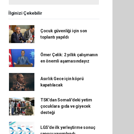
İlginizi Çekebilir
Çocuk güvenliği için son
toplantı yapıldı
Ömer Çelik: 2 yıllık çalışmanın
en önemli aşamasındayız
Asırlık Gece için köprü
kapatılacak
TSK'dan Somali'deki yetim
çocuklara gıda ve giyecek
desteği
LGS'de ilk yerleştirme sonuç
raporu yayımlandı