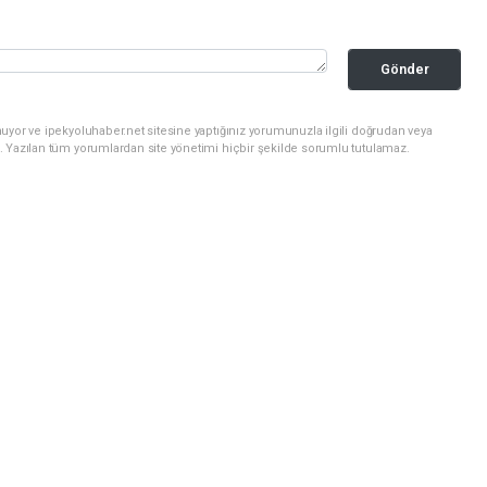
Gönder
uyor ve ipekyoluhaber.net sitesine yaptığınız yorumunuzla ilgili doğrudan veya
. Yazılan tüm yorumlardan site yönetimi hiçbir şekilde sorumlu tutulamaz.