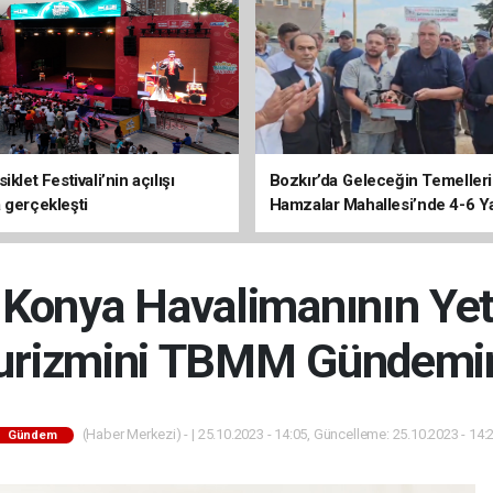
iklet Festivali’nin açılışı
Bozkır’da Geleceğin Temelleri 
 gerçekleşti
Hamzalar Mahallesi’nde 4-6 Y
Kursu İnşaatı Başladı
 Konya Havalimanının Yete
urizmini TBMM Gündemin
(Haber Merkezi) - | 25.10.2023 - 14:05, Güncelleme: 25.10.2023 - 14:
Gündem