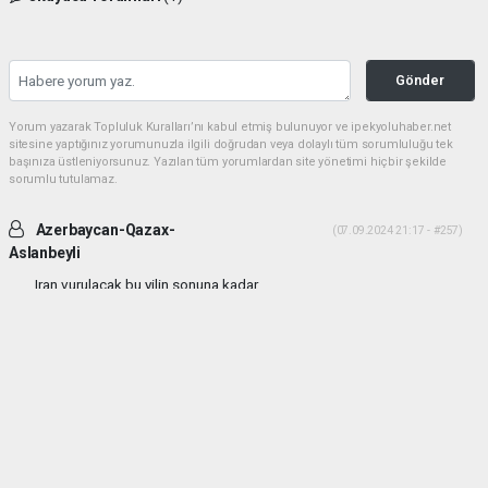
Gönder
Yorum yazarak Topluluk Kuralları’nı kabul etmiş bulunuyor ve ipekyoluhaber.net
sitesine yaptığınız yorumunuzla ilgili doğrudan veya dolaylı tüm sorumluluğu tek
başınıza üstleniyorsunuz. Yazılan tüm yorumlardan site yönetimi hiçbir şekilde
sorumlu tutulamaz.
Azerbaycan-Qazax-
(07.09.2024 21:17 - #257)
Aslanbeyli
Iran vurulacak bu yilin sonuna kadar...
Yorumu Yanıtla
haber paketi
haber scripti
haber yazılımı
Tüm hakları saklı tutulmaktadır.Copyright 2026©