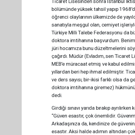
Ticaret Lisesinden sonra İstanbul İktis
bölümünde yüksek tahsil yapıp 1968’
öğrenci olaylarının ülkemizde de yay
sanatıyla meşgul olan, cemiyet işleriyle
Türkiye Milli Talebe Federasyonu da b
doktora imtihanına başvurdum. Benim 
jüri hocamıza bunu düzeltmelerini söyl
çağırdı. Müdür (Evladım, sen Ticaret
MEB’e müracaat etmiş ve kabul edilmi
yıllardan beri hep ihmal edilmiştir. Tic
ve ders sayısı, bir-ikisi farklı olsa da
doktora imtihanına giremez) hükmünü t
dedi.
Girdiği sınavı yarıda bırakıp ayrılırk
“Güven esastır, çok önemlidir. Güven
Arkadaşınıza da, kendinize de güvenin, 
esastır. Aksi halde adımın altından çok