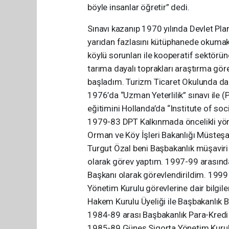
böyle insanlar öğretir” dedi.
Sınavı kazanıp 1970 yılında Devlet P
yarıdan fazlasını kütüphanede okumak 
köylü sorunları ile kooperatif sektörü
tarıma dayalı toprakları araştırma gör
başladım. Turizm Ticaret Okulunda da ö
1976’da “Uzman Yeterlilik” sınavı ile 
eğitimini Hollanda’da “Institute of so
1979-83 DPT Kalkınmada öncelikli yöre
Orman ve Köy İşleri Bakanlığı Müsteş
Turgut Özal beni Başbakanlık müşavir
olarak görev yaptım. 1997-99 arasında
Başkanı olarak görevlendirildim. 199
Yönetim Kurulu görevlerine dair bilgi
Hakem Kurulu Üyeliği ile Başbakanlık 
1984-89 arası Başbakanlık Para-Kredi
1985-89 Güneş Sigorta Yönetim Kuru