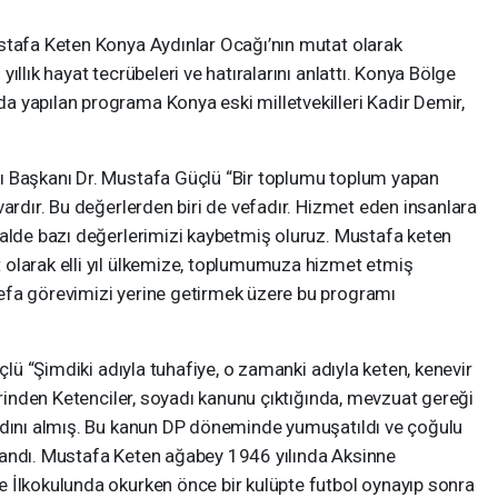
stafa Keten Konya Aydınlar Ocağı’nın mutat olarak
ıllık hayat tecrübeleri ve hatıralarını anlattı. Konya Bölge
 yapılan programa Konya eski milletvekilleri Kadir Demir,
ı Başkanı Dr. Mustafa Güçlü “Bir toplumu toplum yapan
vardır. Bu değerlerden biri de vefadır. Hizmet eden insanlara
halde bazı değerlerimizi kaybetmiş oluruz. Mustafa keten
olarak elli yıl ülkemize, toplumumuza hizmet etmiş
efa görevimizi yerine getirmek üzere bu programı
üçlü “Şimdiki adıyla tuhafiye, o zamanki adıyla keten, kenevir
lerinden Ketenciler, soyadı kanunu çıktığında, mevzuat gereği
adını almış. Bu kanun DP döneminde yumuşatıldı ve çoğulu
landı. Mustafa Keten ağabey 1946 yılında Aksinne
 İlkokulunda okurken önce bir kulüpte futbol oynayıp sonra