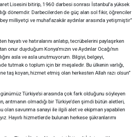
et Lisesini bitirip, 1960 darbesi sonrası İstanbul’a yüksek
ığı dönemdir. Darbecilerden de güç alan sol fikir, öğrenciler
bey milliyetçi ve muhafazakâr aydınlar arasında yetişmiştir”
 hayatı ve hatıralarını anlatıp, tecrübelerini paylaşırken
aktan onur duyduğum Konya’mızın ve Aydınlar Ocağı’nın
ğını asla ve asla unutmuyorum. Bilgiyi, belgeyi,
 tutmak o toplum için bir meşaledir. Bu ülkenin varlığı,
stüne taş koyan, hizmet etmiş olan herkesten Allah razı olsun”
rla günümüz Türkiye’si arasında çok fark olduğunu söyleyen
n, arıtmanın olmadığı bir Türkiye’den şimdi bütün aletleri,
u olan savunma sanayi ile ilgili alet ve ekipman yapabilen
ıyız. Hayırlı hizmetlerde bulunan herkese şükranlarımı