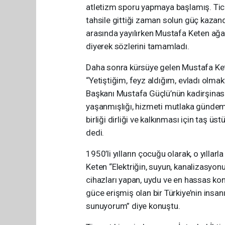
atletizm sporu yapmaya başlamış. Ticar
tahsile gittiği zaman solun güç kazand
arasında yayılırken Mustafa Keten ağa
diyerek sözlerini tamamladı.
Daha sonra kürsüye gelen Mustafa Keten
“Yetiştiğim, feyz aldığım, evladı olm
Başkanı Mustafa Güçlü’nün kadirşinaslı
yaşanmışlığı, hizmeti mutlaka gündemde
birliği dirliği ve kalkınması için taş ü
dedi.
1950’li yılların çocuğu olarak, o yılla
Keten “Elektriğin, suyun, kanalizasyonu
cihazları yapan, uydu ve en hassas kon
güce erişmiş olan bir Türkiye’nin insan
sunuyorum” diye konuştu.