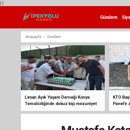
(
(
Gündem
Siy
Teknoloji
Anasayfa
Gündem
Liman Ayık Yaşam Derneği Konya
KTO Baş
Temsilciliğinde dokuz kişi mezuniyet
Panel’e 
sevinci yaşadı