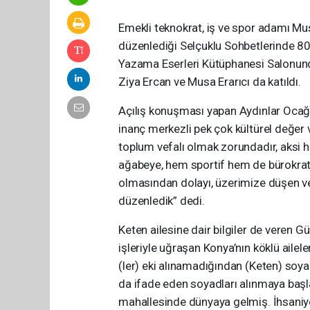
Emekli teknokrat, iş ve spor adamı Mu
düzenlediği Selçuklu Sohbetlerinde 80 y
Yazama Eserleri Kütüphanesi Salonunda
Ziya Ercan ve Musa Erarıcı da katıldı.
Açılış konuşması yapan Aydınlar Ocağ
inanç merkezli pek çok kültürel değer 
toplum vefalı olmak zorundadır, aksi 
ağabeye, hem sportif hem de bürokrat 
olmasından dolayı, üzerimize düşen v
düzenledik” dedi.
Keten ailesine dair bilgiler de veren G
işleriyle uğraşan Konya’nın köklü aile
(ler) eki alınamadığından (Keten) soy
da ifade eden soyadları alınmaya baş
mahallesinde dünyaya gelmiş. İhsaniye