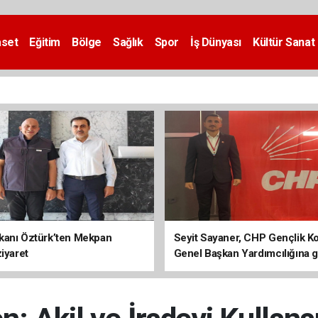
aset
Eğitim
Bölge
Sağlık
Spor
İş Dünyası
Kültür Sanat
kanı Öztürk’ten Mekpan
Seyit Sayaner, CHP Gençlik Kol
ziyaret
Genel Başkan Yardımcılığına ge