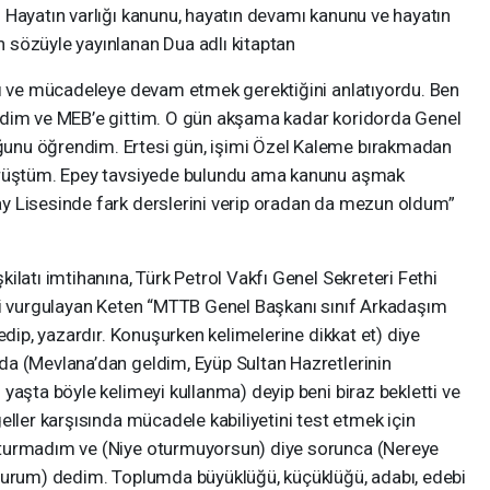
 Hayatın varlığı kanunu, hayatın devamı kanunu ve hayatın
 sözüyle yayınlanan Dua adlı kitaptan
yı ve mücadeleye devam etmek gerektiğini anlatıyordu. Ben
edim ve MEB’e gittim. O gün akşama kadar koridorda Genel
unu öğrendim. Ertesi gün, işimi Özel Kaleme bırakmadan
görüştüm. Epey tavsiyede bulundu ama kanunu aşmak
y Lisesinde fark derslerini verip oradan da mezun oldum”
ilatı imtihanına, Türk Petrol Vakfı Genel Sekreteri Fethi
ni vurgulayan Keten “MTTB Genel Başkanı sınıf Arkadaşım
edip, yazardır. Konuşurken kelimelerine dikkat et) diye
a (Mevlana’dan geldim, Eyüp Sultan Hazretlerinin
yaşta böyle kelimeyi kullanma) deyip beni biraz bekletti ve
eller karşısında mücadele kabiliyetini test etmek için
oturmadım ve (Niye oturmuyorsun) diye sorunca (Nereye
turum) dedim. Toplumda büyüklüğü, küçüklüğü, adabı, edebi