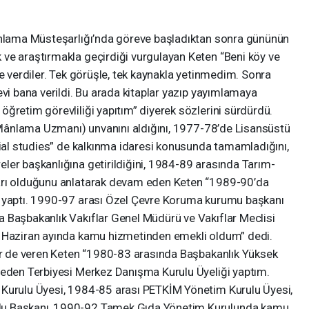
lanlama Müsteşarlığı’nda göreve başladıktan sonra gününün
ve araştırmakla geçirdiği vurgulayan Keten “Beni köy ve
ne verdiler. Tek görüşle, tek kaynakla yetinmedim. Sonra
evi bana verildi. Bu arada kitaplar yazıp yayımlamaya
ğretim görevliliği yapıtım” diyerek sözlerini sürdürdü.
(Plânlama Uzmanı) unvanını aldığını, 1977-78’de Lisansüstü
cial studies” de kalkınma idaresi konusunda tamamladığını,
ler başkanlığına getirildiğini, 1984-89 arasında Tarım-
arı olduğunu anlatarak devam eden Keten “1989-90’da
i yaptı. 1990-97 arası Özel Çevre Koruma kurumu başkanı
 Başbakanlık Vakıflar Genel Müdürü ve Vakıflar Meclisi
9 Haziran ayında kamu hizmetinden emekli oldum” dedi.
ler de veren Keten “1980-83 arasında Başbakanlık Yüksek
Beden Terbiyesi Merkez Danışma Kurulu Üyeliği yaptım.
 Kurulu Üyesi, 1984-85 arası PETKİM Yönetim Kurulu Üyesi,
lu Başkanı, 1990-92 Tamek Gıda Yönetim Kurulunda kamu