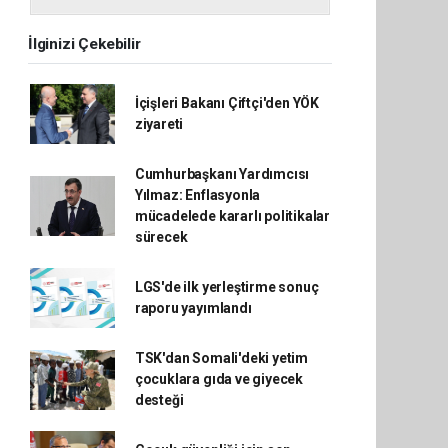
İlginizi Çekebilir
İçişleri Bakanı Çiftçi'den YÖK
ziyareti
Cumhurbaşkanı Yardımcısı
Yılmaz: Enflasyonla
mücadelede kararlı politikalar
sürecek
LGS'de ilk yerleştirme sonuç
raporu yayımlandı
TSK'dan Somali'deki yetim
çocuklara gıda ve giyecek
desteği