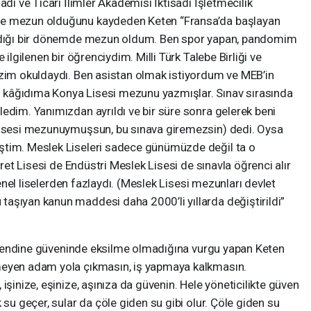
adi ve Ticari İlimler Akademisi İktisadi İşletmecilik
de mezun olduğunu kaydeden Keten “Fransa’da başlayan
ıldığı bir dönemde mezun oldum. Ben spor yapan, pandomim
 ilgilenen bir öğrenciydim. Milli Türk Talebe Birliği ve
izim okuldaydı. Ben asistan olmak istiyordum ve MEB’in
kâğıdıma Konya Lisesi mezunu yazmışlar. Sınav sırasında
edim. Yanımızdan ayrıldı ve bir süre sonra gelerek beni
 Lisesi mezunuymuşsun, bu sınava giremezsin) dedi. Oysa
ştim. Meslek Liseleri sadece günümüzde değil ta o
aret Lisesi de Endüstri Meslek Lisesi de sınavla öğrenci alır
 genel liselerden fazlaydı. (Meslek Lisesi mezunları devlet
aşıyan kanun maddesi daha 2000’li yıllarda değiştirildi”
en kendine güveninde eksilme olmadığına vurgu yapan Keten
meyen adam yola çıkmasın, iş yapmaya kalkmasın.
işinize, eşinize, aşınıza da güvenin. Hele yöneticilikte güven
 su geçer, sular da çöle giden su gibi olur. Çöle giden su