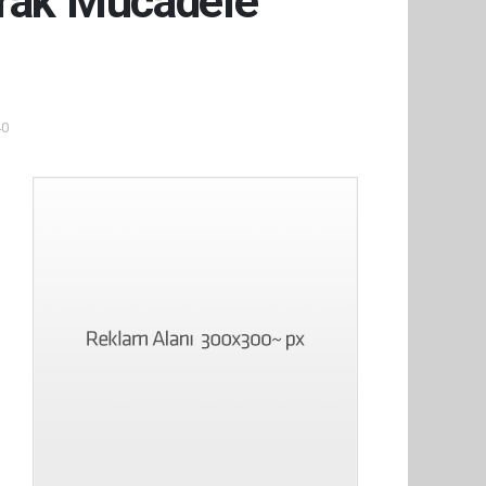
arak Mücadele
40