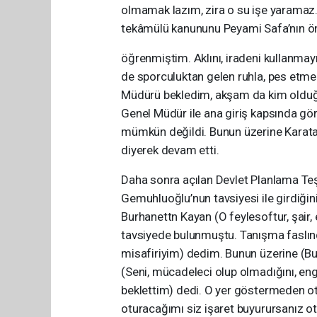
olmamak lazım, zira o su işe yaramaz.
tekâmülü kanununu Peyami Safa’nın ön
öğrenmiştim. Aklını, iradeni kullanma
de sporculuktan gelen ruhla, pes etm
Müdürü bekledim, akşam da kim olduğ
Genel Müdür ile ana giriş kapsında 
mümkün değildi. Bunun üzerine Karata
diyerek devam etti.
Daha sonra açılan Devlet Planlama Teşk
Gemuhluoğlu’nun tavsiyesi ile girdiği
Burhanettn Kayan (O feylesoftur, şair, 
tavsiyede bulunmuştu. Tanışma faslınd
misafiriyim) dedim. Bunun üzerine (Bu 
(Seni, mücadeleci olup olmadığını, eng
beklettim) dedi. O yer göstermeden 
oturacağımı siz işaret buyurursanız o