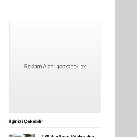
İlginizi Çekebilir
TSK'dan Somali'deki yetim