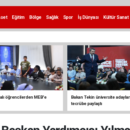
aset
Eğitim
Bölge
Sağlık
Spor
İş Dünyası
Kültür Sanat
alı öğrencilerden MEB'e
Bakan Tekin üniversite adaylar
tecrübe paylaştı