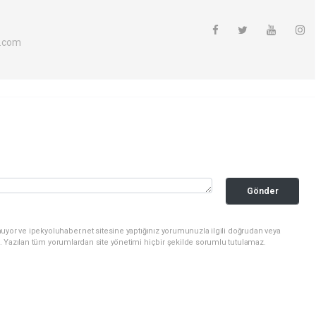
l.com
Gönder
uyor ve ipekyoluhaber.net sitesine yaptığınız yorumunuzla ilgili doğrudan veya
. Yazılan tüm yorumlardan site yönetimi hiçbir şekilde sorumlu tutulamaz.