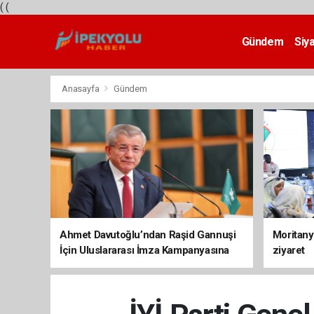
(
(
Gündem
Siy
Teknoloji
Anasayfa
Gündem
Ahmet Davutoğlu’ndan Raşid Gannuşi
Moritany
İçin Uluslararası İmza Kampanyasına
ziyaret
Destek