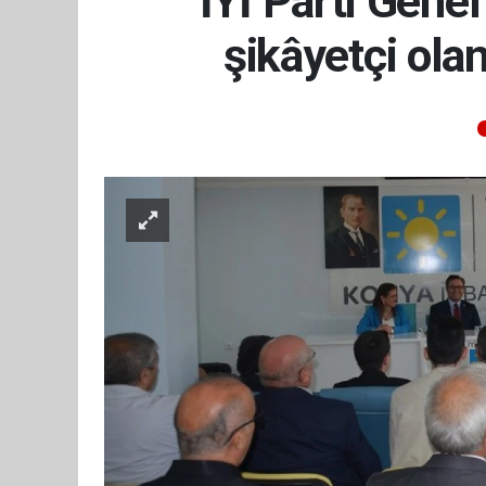
İYİ Parti Gene
şikâyetçi ola