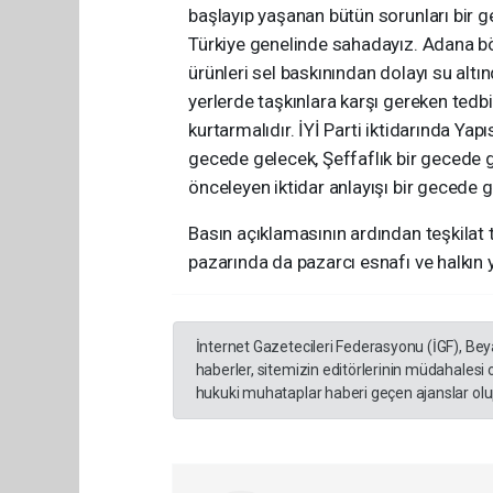
başlayıp yaşanan bütün sorunları bir ge
Türkiye genelinde sahadayız. Adana b
ürünleri sel baskınından dolayı su altı
yerlerde taşkınlara karşı gereken tedbi
kurtarmalıdır. İYİ Parti iktidarında Ya
gecede gelecek, Şeffaflık bir gecede ge
önceleyen iktidar anlayışı bir gecede 
Basın açıklamasının ardından teşkilat t
pazarında da pazarcı esnafı ve halkın y
İnternet Gazetecileri Federasyonu (İGF), Be
haberler, sitemizin editörlerinin müdahalesi
hukuki muhataplar haberi geçen ajanslar olup