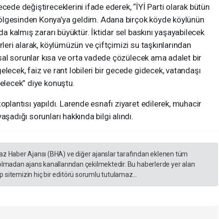
cede değiştireceklerini ifade ederek, “İYİ Parti olarak bütün
ölgesinden Konya’ya geldim. Adana birçok köyde köylünün
nda kalmış zararı büyüktür. İktidar sel baskını yaşayabilecek
rleri alarak, köylümüzün ve çiftçimizi su taşkınlarından
pısal sorunlar kısa ve orta vadede çözülecek ama adalet bir
lecek, faiz ve rant lobileri bir gecede gidecek, vatandaşı
gelecek” diye konuştu.
oplantısı yapıldı. Larende esnafı ziyaret edilerek, muhacir
aşadığı sorunları hakkında bilgi alındı.
yaz Haber Ajansı (BHA) ve diğer ajanslar tarafından eklenen tüm
 olmadan ajans kanallarından çekilmektedir. Bu haberlerde yer alan
 sitemizin hiç bir editörü sorumlu tutulamaz...