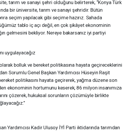
ite, tarım ve sanayi şehri olduğunu belirterek, “Konya Türk
da bir üniversite, tarım ve sanayi şehridir. Bütün
sonra seçim yapılacak gibi seçime hazırız. Sahada
rdüğümüz tablo iç açı değil, en çok şikâyet ekonominin
ın gelmesini bekliyor. Nereye bakarsanız iyi partiyi
ını uygulayacağız
 olarak bolluk ve bereket politikasına hayata geçireceklerini
ımdan Sorumlu Genel Başkan Yardımcısı Hüseyin Raşit
e bereket politikasını hayata geçirerek, yağma düzene son
giden ekonominin hortumunu keserek, 86 milyon insanımıza
rını çözerek, hukuksal sorunların çözümüyle birlikte
ağlayacağız.”
an Yardımcısı Kadir Ulusoy İYİ Parti iktidarında tarımdan