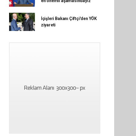
en önemli aşamasındayız
İçişleri Bakanı Çiftçi'den YÖK
ziyareti