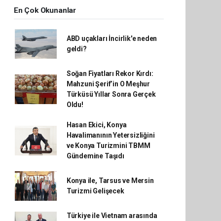
En Çok Okunanlar
ABD uçakları İncirlik'e neden
geldi?
Soğan Fiyatları Rekor Kırdı:
Mahzuni Şerif’in O Meşhur
Türküsü Yıllar Sonra Gerçek
Oldu!
Hasan Ekici, Konya
Havalimanının Yetersizliğini
ve Konya Turizmini TBMM
Gündemine Taşıdı
Konya ile, Tarsus ve Mersin
Turizmi Gelişecek
Türkiye ile Vietnam arasında