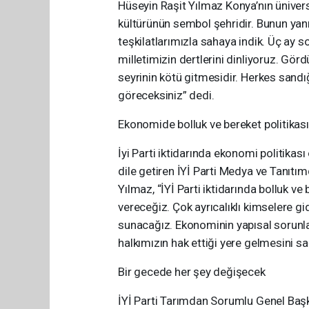
Hüseyin Raşit Yılmaz Konya’nın ünivers
kültürünün sembol şehridir. Bunun yanın
teşkilatlarımızla sahaya indik. Üç ay 
milletimizin dertlerini dinliyoruz. Gö
seyrinin kötü gitmesidir. Herkes sandığ
göreceksiniz” dedi.
Ekonomide bolluk ve bereket politikas
İyi Parti iktidarında ekonomi politikası
dile getiren İYİ Parti Medya ve Tanıt
Yılmaz, “İYİ Parti iktidarında bolluk v
vereceğiz. Çok ayrıcalıklı kimselere 
sunacağız. Ekonominin yapısal sorunla
halkımızın hak ettiği yere gelmesini s
Bir gecede her şey değişecek
İYİ Parti Tarımdan Sorumlu Genel Başk