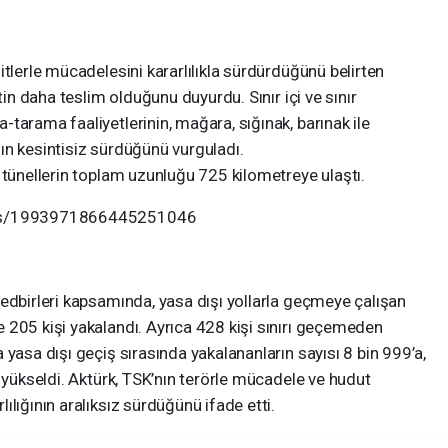
itlerle mücadelesini kararlılıkla sürdürdüğünü belirten
tin daha teslim olduğunu duyurdu. Sınır içi ve sınır
tarama faaliyetlerinin, mağara, sığınak, barınak ile
ın kesintisiz sürdüğünü vurguladı.
 tünellerin toplam uzunluğu 725 kilometreye ulaştı.
atus/1993971866445251046
I
edbirleri kapsamında, yasa dışı yollarla geçmeye çalışan
 205 kişi yakalandı. Ayrıca 428 kişi sınırı geçemeden
 yasa dışı geçiş sırasında yakalananların sayısı 8 bin 999’a,
e yükseldi. Aktürk, TSK’nın terörle mücadele ve hudut
lığının aralıksız sürdüğünü ifade etti.