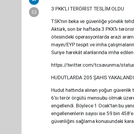
3 PKK’LI TERÖRİST TESLİM OLDU
TSK’nın beka ve güvenliğe yönelik tehd
Aktürk, son bir haftada 3 PKK’lı teröris
ötesindeki operasyonlarda arazi arama-
mayın/EYP tespit ve imha çalışmaların
Suriye harekât alanlarında imha edilen
https://twitter.com/tcsavunma/st
HUDUTLARDA 205 ŞAHIS YAKALAND
Hudut hattında alınan yoğun güvenlik t
6’sı terör örgütü mensubu olmak üzere
engellendi. Böylece 1 Ocak’tan bu yana
engellenenlerin sayısı ise 59 bin 458’
güvenliğini sağlama konusundaki kararlı