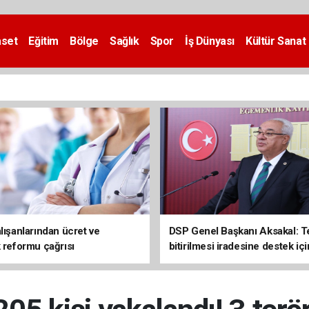
aset
Eğitim
Bölge
Sağlık
Spor
İş Dünyası
Kültür Sanat
lışanlarından ücret ve
DSP Genel Başkanı Aksakal: T
k reformu çağrısı
bitirilmesi iradesine destek içi
imzalayacağım