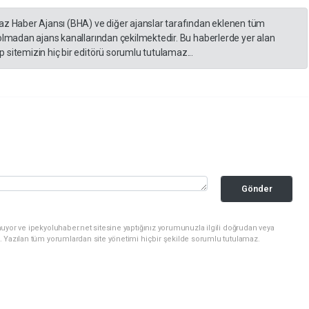
yaz Haber Ajansı (BHA) ve diğer ajanslar tarafından eklenen tüm
 olmadan ajans kanallarından çekilmektedir. Bu haberlerde yer alan
 sitemizin hiç bir editörü sorumlu tutulamaz...
Gönder
uyor ve ipekyoluhaber.net sitesine yaptığınız yorumunuzla ilgili doğrudan veya
. Yazılan tüm yorumlardan site yönetimi hiçbir şekilde sorumlu tutulamaz.