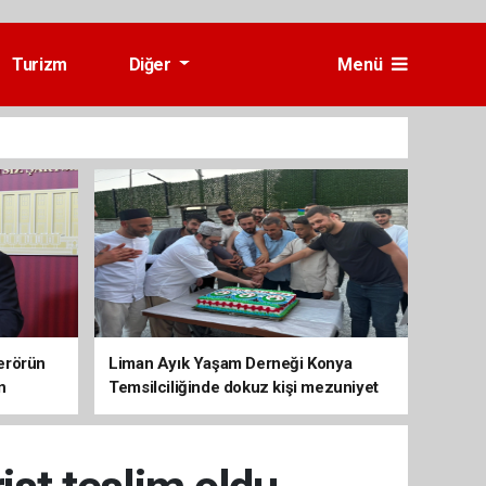
Turizm
Diğer
Menü
erörün
Liman Ayık Yaşam Derneği Konya
n
Temsilciliğinde dokuz kişi mezuniyet
sevinci yaşadı