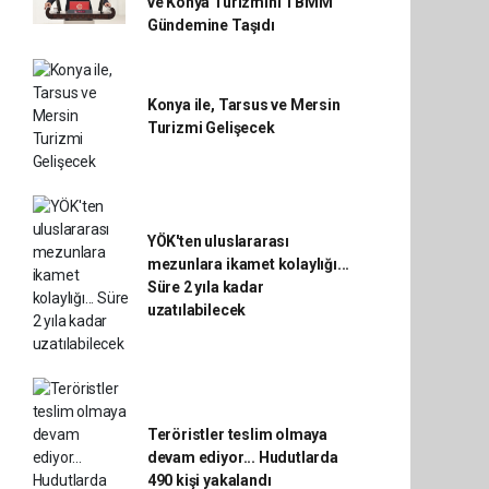
ve Konya Turizmini TBMM
Gündemine Taşıdı
Konya ile, Tarsus ve Mersin
Turizmi Gelişecek
YÖK'ten uluslararası
mezunlara ikamet kolaylığı...
Süre 2 yıla kadar
uzatılabilecek
Teröristler teslim olmaya
devam ediyor... Hudutlarda
490 kişi yakalandı