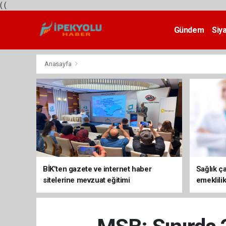
(
(
Gündem
Siy
Teknoloji
Anasayfa
BİK’ten gazete ve internet haber
Sağlık ça
sitelerine mevzuat eğitimi
emeklili