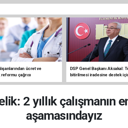
lışanlarından ücret ve
DSP Genel Başkanı Aksakal: T
k reformu çağrısı
bitirilmesi iradesine destek içi
imzalayacağım
lik: 2 yıllık çalışmanın e
aşamasındayız