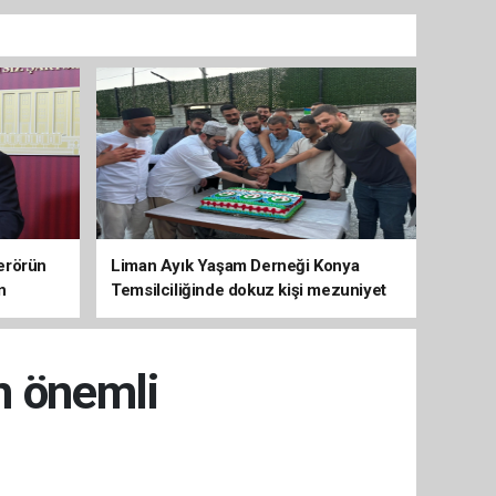
erörün
Liman Ayık Yaşam Derneği Konya
n
Temsilciliğinde dokuz kişi mezuniyet
sevinci yaşadı
n önemli