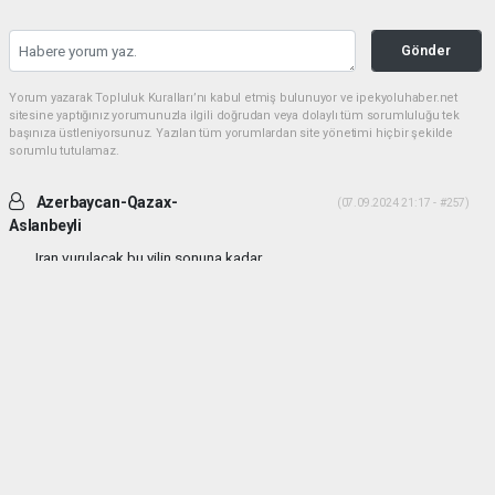
Gönder
Yorum yazarak Topluluk Kuralları’nı kabul etmiş bulunuyor ve ipekyoluhaber.net
sitesine yaptığınız yorumunuzla ilgili doğrudan veya dolaylı tüm sorumluluğu tek
başınıza üstleniyorsunuz. Yazılan tüm yorumlardan site yönetimi hiçbir şekilde
sorumlu tutulamaz.
Azerbaycan-Qazax-
(07.09.2024 21:17 - #257)
Aslanbeyli
Iran vurulacak bu yilin sonuna kadar...
Yorumu Yanıtla
haber paketi
haber scripti
haber yazılımı
Tüm hakları saklı tutulmaktadır.Copyright 2026©
Haber Yazılımı:
Web Aksiyon ®