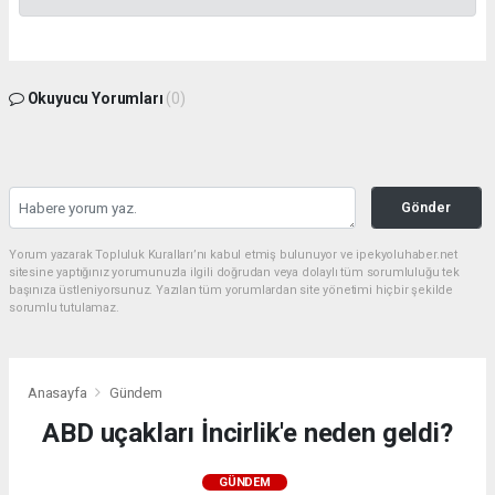
Okuyucu Yorumları
(0)
Gönder
Yorum yazarak Topluluk Kuralları’nı kabul etmiş bulunuyor ve ipekyoluhaber.net
sitesine yaptığınız yorumunuzla ilgili doğrudan veya dolaylı tüm sorumluluğu tek
başınıza üstleniyorsunuz. Yazılan tüm yorumlardan site yönetimi hiçbir şekilde
sorumlu tutulamaz.
Anasayfa
Gündem
ABD uçakları İncirlik'e neden geldi?
GÜNDEM