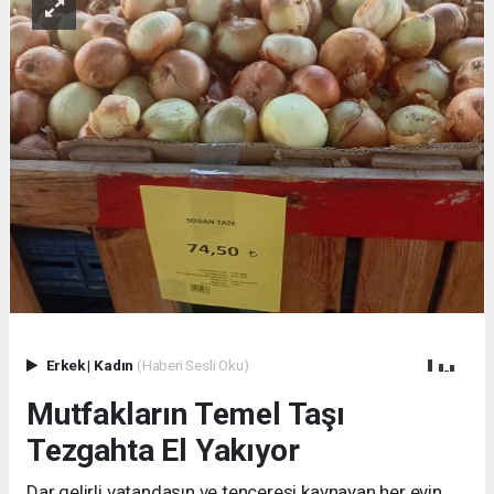
Erkek
|
Kadın
(Haberi Sesli Oku)
Mutfakların Temel Taşı
Tezgahta El Yakıyor
Dar gelirli vatandaşın ve tenceresi kaynayan her evin