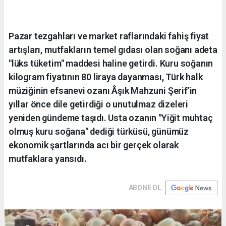
Pazar tezgahları ve market raflarındaki fahiş fiyat
artışları, mutfakların temel gıdası olan soğanı adeta
"lüks tüketim" maddesi haline getirdi. Kuru soğanın
kilogram fiyatının 80 liraya dayanması, Türk halk
müziğinin efsanevi ozanı Âşık Mahzuni Şerif’in
yıllar önce dile getirdiği o unutulmaz dizeleri
yeniden gündeme taşıdı. Usta ozanın "Yiğit muhtaç
olmuş kuru soğana" dediği türküsü, günümüz
ekonomik şartlarında acı bir gerçek olarak
mutfaklara yansıdı.
ABONE OL