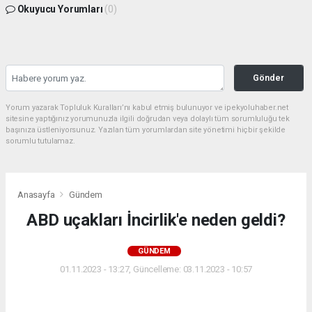
Okuyucu Yorumları
(0)
Gönder
Yorum yazarak Topluluk Kuralları’nı kabul etmiş bulunuyor ve ipekyoluhaber.net
sitesine yaptığınız yorumunuzla ilgili doğrudan veya dolaylı tüm sorumluluğu tek
başınıza üstleniyorsunuz. Yazılan tüm yorumlardan site yönetimi hiçbir şekilde
sorumlu tutulamaz.
Anasayfa
Gündem
ABD uçakları İncirlik'e neden geldi?
GÜNDEM
01.11.2023 - 13:27, Güncelleme: 03.11.2023 - 10:57