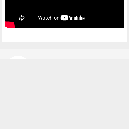
Bekir Karakuş
bekir@ipekyoluhaber.net
Okuyucu Yorumları
(0)
Gönder