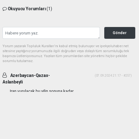
Okuyucu Yorumları
(1)
Gönder
Yorum yazarak Topluluk Kuralları’nı kabul etmiş bulunuyor ve ipekyoluhaber.net
sitesine yaptığınız yorumunuzla ilgili doğrudan veya dolaylı tüm sorumluluğu tek
başınıza üstleniyorsunuz. Yazılan tüm yorumlardan site yönetimi hiçbir şekilde
sorumlu tutulamaz.
Azerbaycan-Qazax-
(07.09.2024 21:17 - #257)
Aslanbeyli
Iran vurulacak bu yilin sonuna kadar...
Yorumu Yanıtla