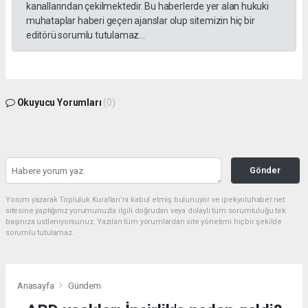
kanallarından çekilmektedir. Bu haberlerde yer alan hukuki
muhataplar haberi geçen ajanslar olup sitemizin hiç bir
editörü sorumlu tutulamaz...
Okuyucu Yorumları
(0)
Gönder
Yorum yazarak Topluluk Kuralları’nı kabul etmiş bulunuyor ve ipekyoluhaber.net
sitesine yaptığınız yorumunuzla ilgili doğrudan veya dolaylı tüm sorumluluğu tek
başınıza üstleniyorsunuz. Yazılan tüm yorumlardan site yönetimi hiçbir şekilde
sorumlu tutulamaz.
Anasayfa
Gündem