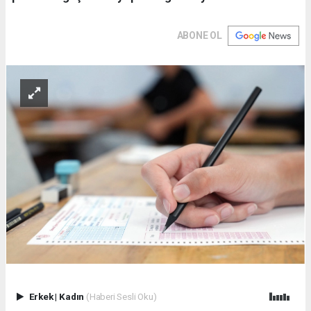
ABONE OL
Erkek
|
Kadın
(Haberi Sesli Oku)