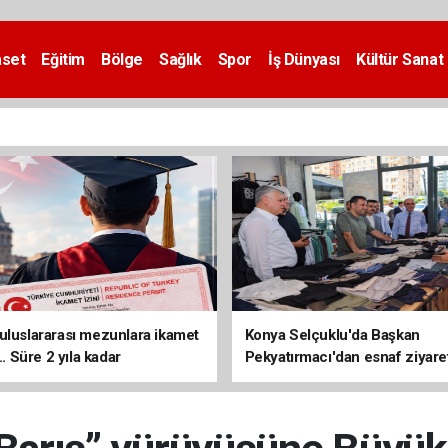
aset
Eğitim
Bölge
Sağlık
Spor
İş Dünyası
Kültür Sanat
uluslararası mezunlara ikamet
Konya Selçuklu'da Başkan
... Süre 2 yıla kadar
Pekyatırmacı'dan esnaf ziyare
ilecek