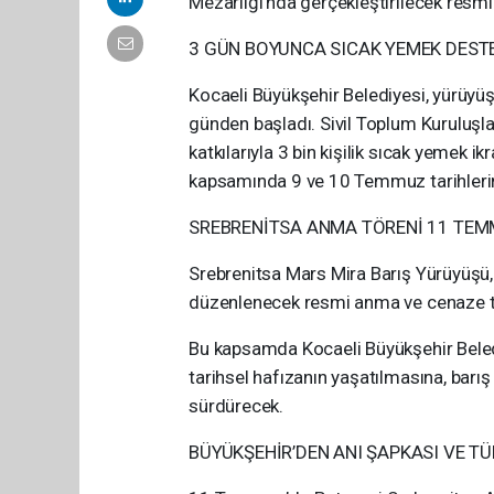
Mezarlığı’nda gerçekleştirilecek resm
3 GÜN BOYUNCA SICAK YEMEK DEST
Kocaeli Büyükşehir Belediyesi, yürüyüş
günden başladı. Sivil Toplum Kuruluşları
katkılarıyla 3 bin kişilik sıcak yemek i
kapsamında 9 ve 10 Temmuz tarihlerind
SREBRENİTSA ANMA TÖRENİ 11 TEM
Srebrenitsa Mars Mira Barış Yürüyüşü
düzenlenecek resmi anma ve cenaze t
Bu kapsamda Kocaeli Büyükşehir Beled
tarihsel hafızanın yaşatılmasına, barı
sürdürecek.
BÜYÜKŞEHİR’DEN ANI ŞAPKASI VE T