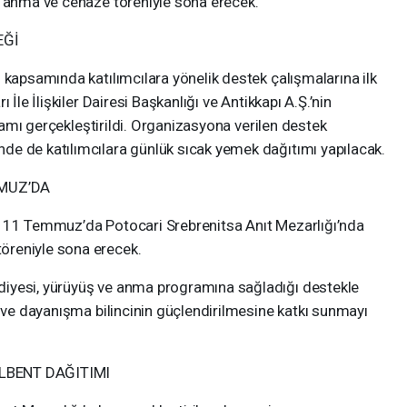
i anma ve cenaze töreniyle sona erecek.
EĞİ
 kapsamında katılımcılara yönelik destek çalışmalarına ilk
 İle İlişkiler Dairesi Başkanlığı ve Antikkapı A.Ş.’nin
kramı gerçekleştirildi. Organizasyona verilen destek
e de katılımcılara günlük sıcak yemek dağıtımı yapılacak.
MUZ’DA
, 11 Temmuz’da Potocari Srebrenitsa Anıt Mezarlığı’nda
öreniyle sona erecek.
iyesi, yürüyüş ve anma programına sağladığı destekle
ş ve dayanışma bilincinin güçlendirilmesine katkı sunmayı
ÜLBENT DAĞITIMI