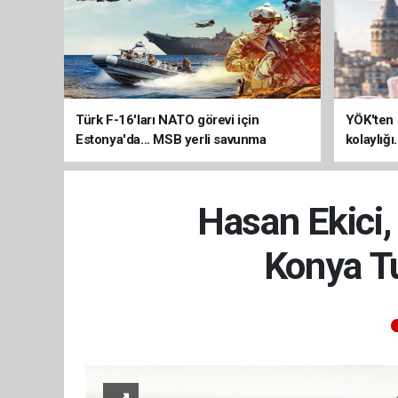
Türk F-16'ları NATO görevi için
YÖK'ten 
Estonya'da... MSB yerli savunma
kolaylığı
sistemleriyle güçleniyor
uzatılab
Hasan Ekici,
Konya T