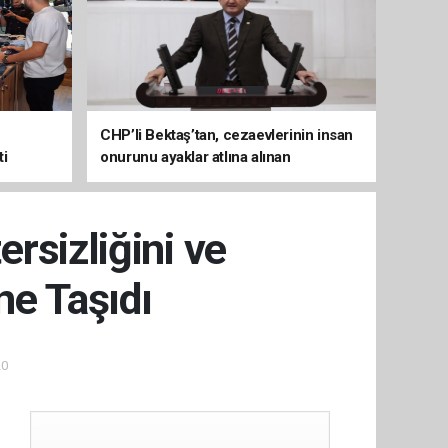
CHP’li Bektaş’tan, cezaevlerinin insan
ti
onurunu ayaklar atlına alınan
mekânlara dönüşmesine tepki
rsizliğini ve
e Taşıdı
20