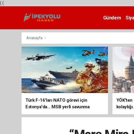
(
(
Gündem
Siy
Teknoloji
Anasayfa
Türk F-16'ları NATO görevi için
YÖK'ten 
Estonya'da... MSB yerli savunma
kolaylığı
sistemleriyle güçleniyor
uzatılab