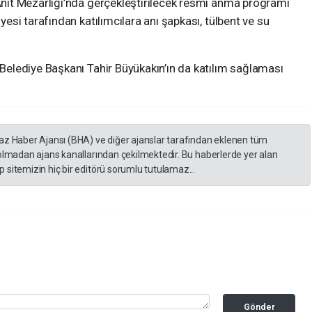
ıt Mezarlığı’nda gerçekleştirilecek resmi anma programı
si tarafından katılımcılara anı şapkası, tülbent ve su
elediye Başkanı Tahir Büyükakın’ın da katılım sağlaması
yaz Haber Ajansı (BHA) ve diğer ajanslar tarafından eklenen tüm
 olmadan ajans kanallarından çekilmektedir. Bu haberlerde yer alan
 sitemizin hiç bir editörü sorumlu tutulamaz...
Gönder