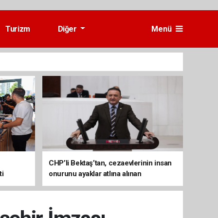
Turizm
Diğer
Menü
CHP’li Bektaş’tan, cezaevlerinin insan
ti
onurunu ayaklar atlına alınan
mekânlara dönüşmesine tepki