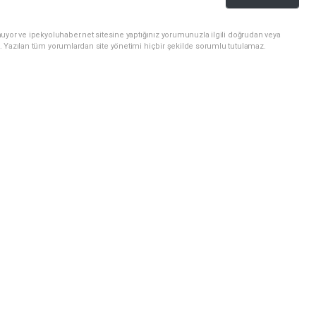
uyor ve ipekyoluhaber.net sitesine yaptığınız yorumunuzla ilgili doğrudan veya
. Yazılan tüm yorumlardan site yönetimi hiçbir şekilde sorumlu tutulamaz.