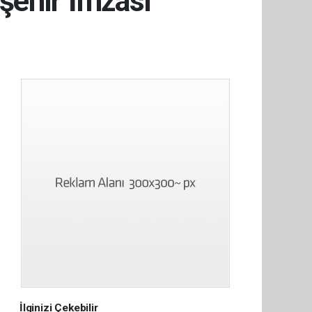
şehir İmzası
İlginizi Çekebilir