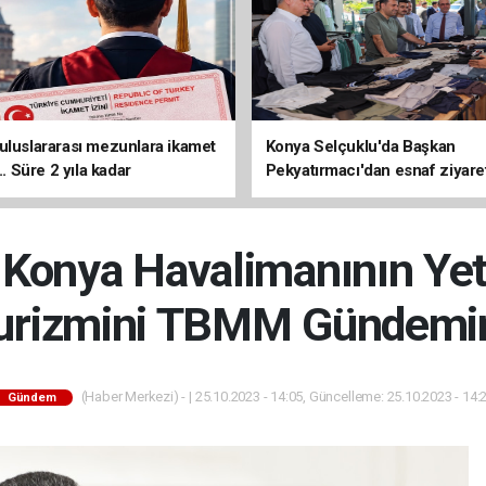
uluslararası mezunlara ikamet
Konya Selçuklu'da Başkan
... Süre 2 yıla kadar
Pekyatırmacı'dan esnaf ziyare
ilecek
 Konya Havalimanının Yete
urizmini TBMM Gündemin
(Haber Merkezi) - | 25.10.2023 - 14:05, Güncelleme: 25.10.2023 - 14:
Gündem