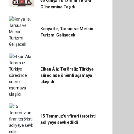
ve Konya Turizmini TBMM
Gündemine Taşıdı
Konya ile, Tarsus ve Mersin
Turizmi Gelişecek
Efkan Âlâ: Terörsüz Türkiye
sürecinde önemli aşamaya
ulaşıldı
15 Temmuz'un firari teröristi
adliyeye sevk edildi