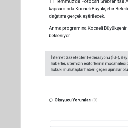
11 Temmuz’da Potocari Srebrenitsa An
kapsamında Kocaeli Büyükşehir Belediye
dağıtımı gerçekleştirilecek.
Anma programına Kocaeli Büyükşehir B
bekleniyor.
İnternet Gazetecileri Federasyonu (İGF), Be
haberler, sitemizin editörlerinin müdahalesi
hukuki muhataplar haberi geçen ajanslar olup
Okuyucu Yorumları
(0)