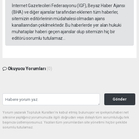
İnternet Gazetecileri Federasyonu (İGF), Beyaz Haber Ajansı
(BHA) ve diğer ajanslar tarafından eklenen tüm haberler,
sitemizin editörlerinin müdahalesi olmadan ajans
kanallarından çekilmektedir. Bu haberlerde yer alan hukuki
muhataplar haberi geçen ajanslar olup sitemizin hiç bir
editörü sorumlu tutulamaz...
Okuyucu Yorumları
(0)
Gönder
Yorum yazarak Topluluk Kuralları’nı kabul etmiş bulunuyor ve ipekyoluhaber.net
sitesine yaptığınız yorumunuzla ilgili doğrudan veya dolaylı tüm sorumluluğu tek
başınıza üstleniyorsunuz. Yazılan tüm yorumlardan site yönetimi hiçbir şekilde
sorumlu tutulamaz.