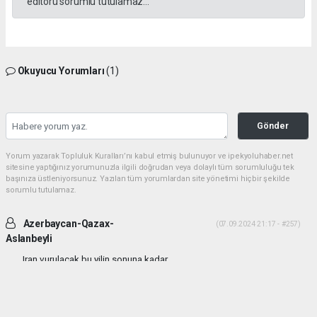
editörü sorumlu tutulamaz...
Okuyucu Yorumları
(1)
Gönder
Yorum yazarak Topluluk Kuralları’nı kabul etmiş bulunuyor ve ipekyoluhaber.net
sitesine yaptığınız yorumunuzla ilgili doğrudan veya dolaylı tüm sorumluluğu tek
başınıza üstleniyorsunuz. Yazılan tüm yorumlardan site yönetimi hiçbir şekilde
sorumlu tutulamaz.
Azerbaycan-Qazax-
(07.09.2024 21:17 - #257)
Aslanbeyli
Iran vurulacak bu yilin sonuna kadar...
Yorumu Yanıtla