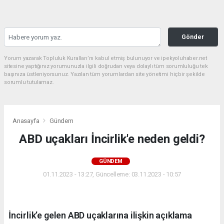
Gönder
Yorum yazarak Topluluk Kuralları’nı kabul etmiş bulunuyor ve ipekyoluhaber.net
sitesine yaptığınız yorumunuzla ilgili doğrudan veya dolaylı tüm sorumluluğu tek
başınıza üstleniyorsunuz. Yazılan tüm yorumlardan site yönetimi hiçbir şekilde
sorumlu tutulamaz.
Anasayfa
Gündem
ABD uçakları İncirlik'e neden geldi?
GÜNDEM
01.11.2023 - 13:27, Güncelleme: 03.11.2023 - 10:57
İncirlik’e gelen ABD uçaklarına ilişkin açıklama