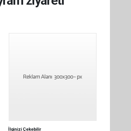
ram ziyareti
İlginizi Çekebilir