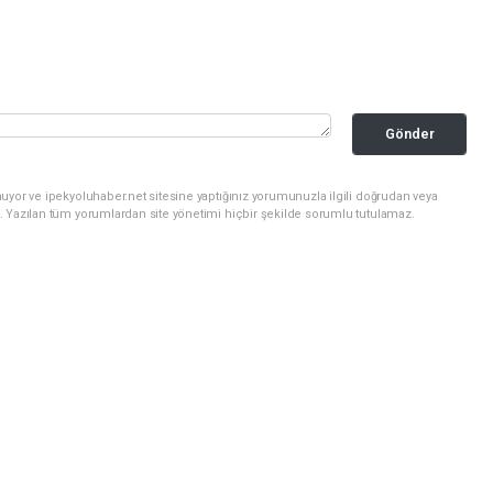
Gönder
uyor ve ipekyoluhaber.net sitesine yaptığınız yorumunuzla ilgili doğrudan veya
. Yazılan tüm yorumlardan site yönetimi hiçbir şekilde sorumlu tutulamaz.