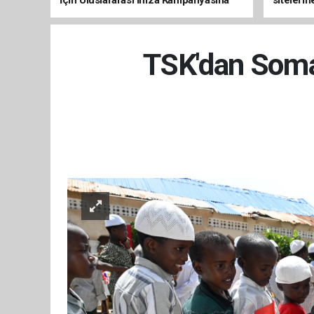
Destek
TSK'dan Somal