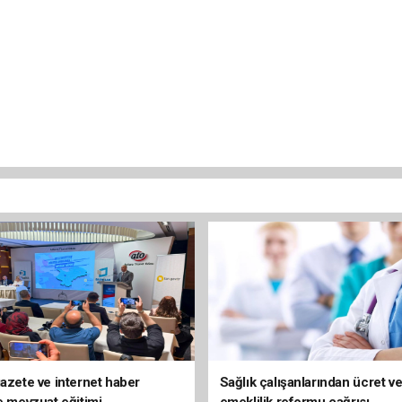
gazete ve internet haber
Sağlık çalışanlarından ücret v
ne mevzuat eğitimi
emeklilik reformu çağrısı