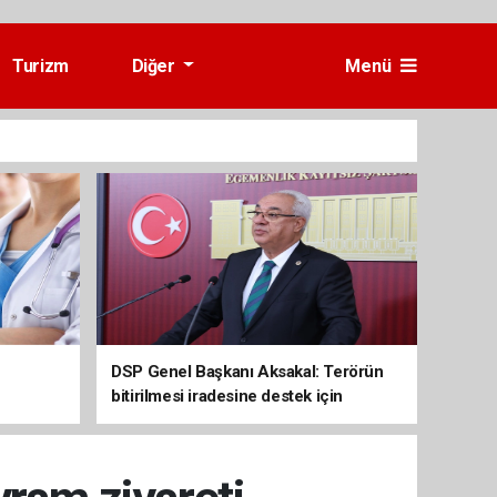
Turizm
Diğer
Menü
e
DSP Genel Başkanı Aksakal: Terörün
bitirilmesi iradesine destek için
imzalayacağım