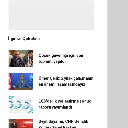
İlginizi Çekebilir
Çocuk güvenliği için son
toplantı yapıldı
Ömer Çelik: 2 yıllık çalışmanın
en önemli aşamasındayız
LGS'de ilk yerleştirme sonuç
raporu yayımlandı
Seyit Sayaner, CHP Gençlik
Kolları Genel Başkan