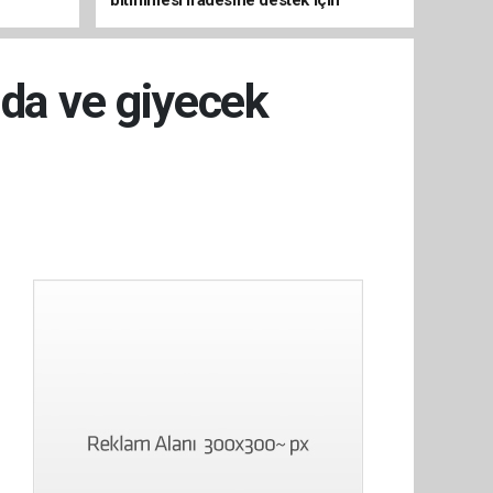
imzalayacağım
ıda ve giyecek