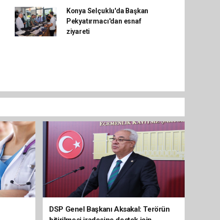
Konya Selçuklu'da Başkan
Pekyatırmacı'dan esnaf
ziyareti
e
DSP Genel Başkanı Aksakal: Terörün
bitirilmesi iradesine destek için