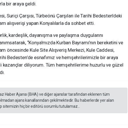
a bir araya geldi.
i, Suriçi Çarşısı, Türbeönü Çarşıları ile Tarihi Bedesten’deki
m alışverişi yapan Konyalılarla da sohbet etti.
erlik, kardeşlik, dayanışma ve paylaşma duygularını
anımsatarak, “Konya’mızda Kurban Bayramı’nın bereketini ve
ram öncesinde Kule Site Alışveriş Merkezi, Kule Caddesi,
Tarihi Bedesten’de esnafımız ve hemşehrilerimizle bir araya
etli kazançlar diliyorum. Tüm hemşehrilerime huzurlu ve güzel
dı.
yaz Haber Ajansı (BHA) ve diğer ajanslar tarafından eklenen tüm
 olmadan ajans kanallarından çekilmektedir. Bu haberlerde yer alan
 sitemizin hiç bir editörü sorumlu tutulamaz...