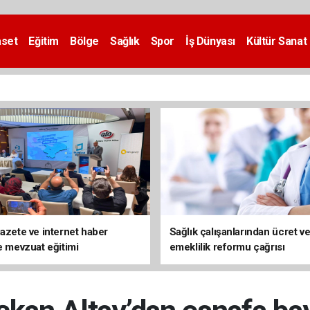
aset
Eğitim
Bölge
Sağlık
Spor
İş Dünyası
Kültür Sanat
gazete ve internet haber
Sağlık çalışanlarından ücret v
ne mevzuat eğitimi
emeklilik reformu çağrısı