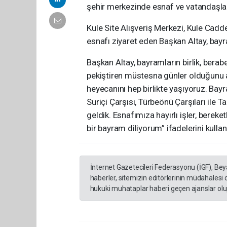
şehir merkezinde esnaf ve vatandaşlarl
Kule Site Alışveriş Merkezi, Kule Caddes
esnafı ziyaret eden Başkan Altay, bayra
Başkan Altay, bayramların birlik, berab
pekiştiren müstesna günler olduğunu 
heyecanını hep birlikte yaşıyoruz. Bay
Suriçi Çarşısı, Türbeönü Çarşıları ile 
geldik. Esnafımıza hayırlı işler, berek
bir bayram diliyorum” ifadelerini kullan
İnternet Gazetecileri Federasyonu (İGF), Be
haberler, sitemizin editörlerinin müdahalesi
hukuki muhataplar haberi geçen ajanslar olup