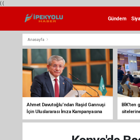
(
(
Gündem
Siy
Teknoloji
Anasayfa
Ahmet Davutoğlu’ndan Raşid Gannuşi
BİK’ten 
İçin Uluslararası İmza Kampanyasına
siteleri
Destek