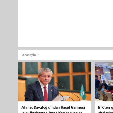
Anasayfa
Ahmet Davutoğlu’ndan Raşid Gannuşi
BİK’ten 
İçin Uluslararası İmza Kampanyasına
siteleri