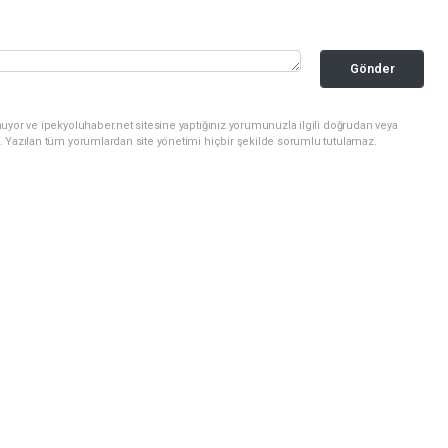
Gönder
uyor ve ipekyoluhaber.net sitesine yaptığınız yorumunuzla ilgili doğrudan veya
. Yazılan tüm yorumlardan site yönetimi hiçbir şekilde sorumlu tutulamaz.