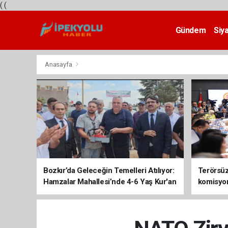
(
(
Gündem
Siy
Teknoloji
Anasayfa
Bozkır’da Geleceğin Temelleri Atılıyor:
Terörsüz 
Hamzalar Mahallesi’nde 4-6 Yaş Kur'an
komisyo
Kursu İnşaatı Başladı