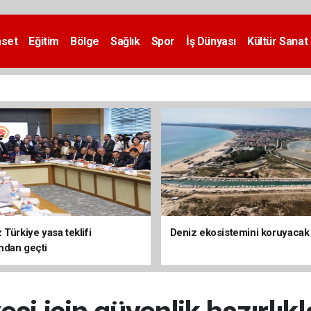
aset
Eğitim
Bölge
Sağlık
Spor
İş Dünyası
Kültür Sanat
Türkiye yasa teklifi
Deniz ekosistemini koruyacak
ndan geçti