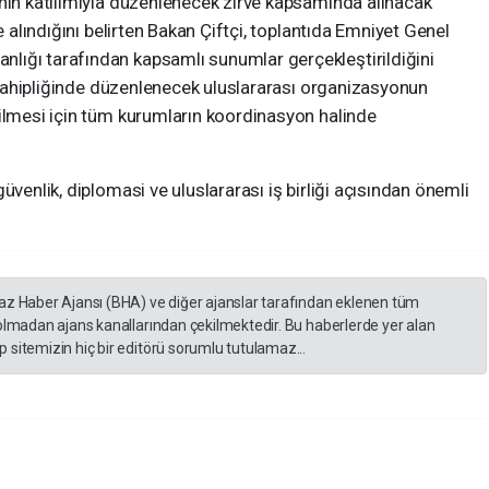
ının katılımıyla düzenlenecek zirve kapsamında alınacak
e alındığını belirten Bakan Çiftçi, toplantıda Emniyet Genel
lığı tarafından kapsamlı sunumlar gerçekleştirildiğini
ev sahipliğinde düzenlenecek uluslararası organizasyonun
rilmesi için tüm kurumların koordinasyon halinde
üvenlik, diplomasi ve uluslararası iş birliği açısından önemli
yaz Haber Ajansı (BHA) ve diğer ajanslar tarafından eklenen tüm
 olmadan ajans kanallarından çekilmektedir. Bu haberlerde yer alan
 sitemizin hiç bir editörü sorumlu tutulamaz...