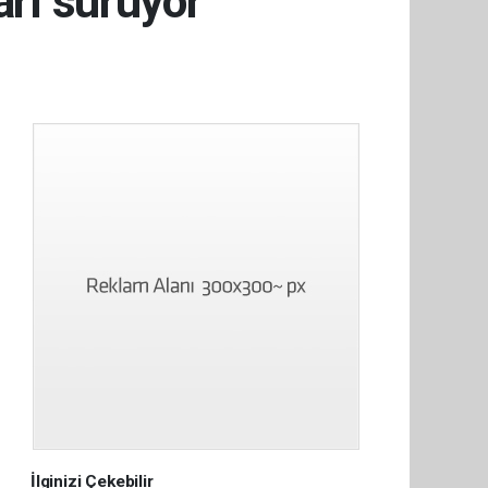
arı sürüyor
İlginizi Çekebilir