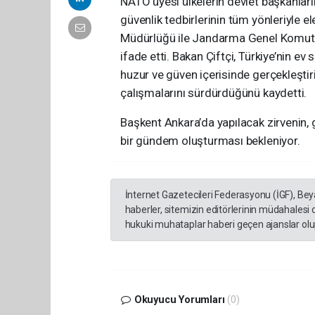
NATO üyesi ülkelerin devlet başkanlar
güvenlik tedbirlerinin tüm yönleriyle el
Müdürlüğü ile Jandarma Genel Komutan
ifade etti. Bakan Çiftçi, Türkiye’nin 
huzur ve güven içerisinde gerçekleşti
çalışmalarını sürdürdüğünü kaydetti.
Başkent Ankara’da yapılacak zirvenin, g
bir gündem oluşturması bekleniyor.
İnternet Gazetecileri Federasyonu (İGF), Be
haberler, sitemizin editörlerinin müdahalesi
hukuki muhataplar haberi geçen ajanslar olup
Okuyucu Yorumları
(0)