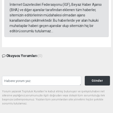
İnternet Gazetecileri Federasyonu (İGF), Beyaz Haber Ajansı
(BHA) ve diğer ajanslar tarafından eklenen tüm haberler,
sitemizin editörlerinin müdahalesi olmadan ajans
kanallarından çekilmektedir. Bu haberlerde yer alan hukuki
muhataplar haberi geçen ajanslar olup sitemizin hiç bir
editörü sorumlu tutulamaz...
Okuyucu Yorumları
(0)
Gönder
Yorum yazarak Topluluk Kuralları’nı kabul etmiş bulunuyor ve ipekyoluhaber.net
sitesine yaptığınız yorumunuzla ilgili doğrudan veya dolaylı tüm sorumluluğu tek
başınıza üstleniyorsunuz. Yazılan tüm yorumlardan site yönetimi hiçbir şekilde
sorumlu tutulamaz.