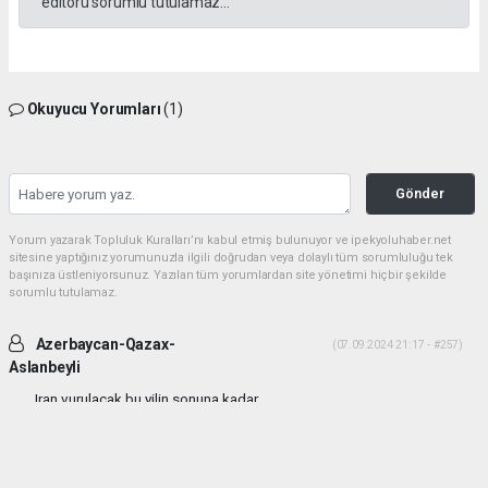
editörü sorumlu tutulamaz...
Okuyucu Yorumları
(1)
Gönder
Yorum yazarak Topluluk Kuralları’nı kabul etmiş bulunuyor ve ipekyoluhaber.net
sitesine yaptığınız yorumunuzla ilgili doğrudan veya dolaylı tüm sorumluluğu tek
başınıza üstleniyorsunuz. Yazılan tüm yorumlardan site yönetimi hiçbir şekilde
sorumlu tutulamaz.
Azerbaycan-Qazax-
(07.09.2024 21:17 - #257)
Aslanbeyli
Iran vurulacak bu yilin sonuna kadar...
Yorumu Yanıtla