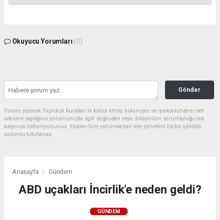
Okuyucu Yorumları
(0)
Gönder
Yorum yazarak Topluluk Kuralları’nı kabul etmiş bulunuyor ve ipekyoluhaber.net
sitesine yaptığınız yorumunuzla ilgili doğrudan veya dolaylı tüm sorumluluğu tek
başınıza üstleniyorsunuz. Yazılan tüm yorumlardan site yönetimi hiçbir şekilde
sorumlu tutulamaz.
Anasayfa
Gündem
ABD uçakları İncirlik'e neden geldi?
GÜNDEM