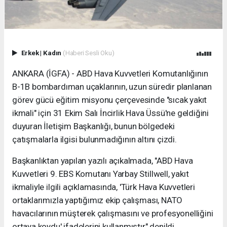
Erkek
|
Kadın
(Haberi Sesli Oku)
ANKARA (İGFA) - ABD Hava Kuvvetleri Komutanlığının
B-1B bombardıman uçaklarının, uzun süredir planlanan
görev gücü eğitim misyonu çerçevesinde "sıcak yakıt
ikmali" için 31 Ekim Salı İncirlik Hava Üssü'ne geldiğini
duyuran İletişim Başkanlığı, bunun bölgedeki
çatışmalarla ilgisi bulunmadığının altını çizdi.
Başkanlıktan yapılan yazılı açıkalmada, "ABD Hava
Kuvvetleri 9. EBS Komutanı Yarbay Stillwell, yakıt
ikmaliyle ilgili açıklamasında, 'Türk Hava Kuvvetleri
ortaklarımızla yaptığımız ekip çalışması, NATO
havacılarının müşterek çalışmasını ve profesyonelliğini
ortaya koydu' ifadelerini kullanmıştır" denildi.