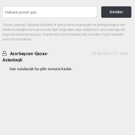
Gönder
Yorum yazarak Topluluk Kuralları’nı kabul etmiş bulunuyor ve ipekyoluhaber.net
sitesine yaptığınız yorumunuzla ilgili doğrudan veya dolaylı tüm sorumluluğu tek
başınıza üstleniyorsunuz. Yazılan tüm yorumlardan site yönetimi hiçbir şekilde
sorumlu tutulamaz.
Azerbaycan-Qazax-
(07.09.2024 21:17 - #257)
Aslanbeyli
Iran vurulacak bu yilin sonuna kadar...
Yorumu Yanıtla
haber paketi
haber scripti
haber yazılımı
Tüm hakları saklı tutulmaktadır.Copyright 2026©
Haber Yazılımı:
Web Aksiyon ®