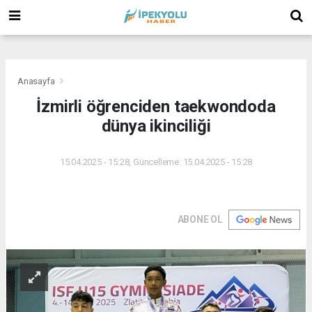
(
(
(
Anasayfa
İzmirli öğrenciden taekwondoda
dünya ikinciliği
15.04.2025 - 15:28, Güncelleme: 15.04.2025 - 15:28
ABONE OL