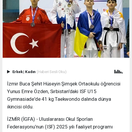
Erkek
|
Kadın
(Haberi Sesli Oku)
İzmir Buca Şehit Hüseyin Şimşek Ortaokulu öğrencisi
Yunus Emre Özden, Sırbistan'daki ISF U15
Gymnasiade'de 41 kg Taekwondo dalında dünya
ikincisi oldu.
İZMİR (İGFA) - Uluslararası Okul Sporları
Federasyonu’nun (ISF) 2025 yılı faaliyet programı