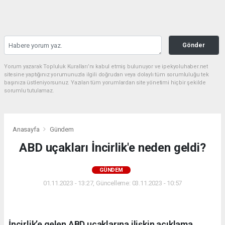
Gönder
Yorum yazarak Topluluk Kuralları’nı kabul etmiş bulunuyor ve ipekyoluhaber.net
sitesine yaptığınız yorumunuzla ilgili doğrudan veya dolaylı tüm sorumluluğu tek
başınıza üstleniyorsunuz. Yazılan tüm yorumlardan site yönetimi hiçbir şekilde
sorumlu tutulamaz.
Anasayfa
Gündem
ABD uçakları İncirlik'e neden geldi?
GÜNDEM
01.11.2023 - 13:27, Güncelleme: 03.11.2023 - 10:57
İncirlik’e gelen ABD uçaklarına ilişkin açıklama