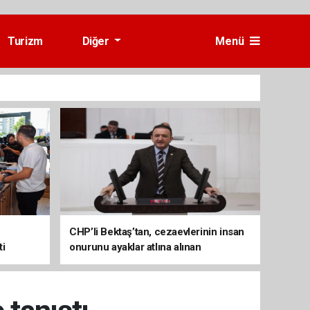
Turizm
Diğer
Menü
CHP’li Bektaş’tan, cezaevlerinin insan
ti
onurunu ayaklar atlına alınan
mekânlara dönüşmesine tepki