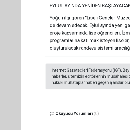
EYLÜL AYINDA YENİDEN BAŞLAYACA
Yoğun ilgi gören “Liseli Gençler Müz
de devam edecek. Eylül ayında yeni gezi
proje kapsamında lise öğrencileri, İzmi
programlarına katılmak isteyen lisele
oluşturulacak randevu sistemi aracılığ
İnternet Gazetecileri Federasyonu (İGF), Be
haberler, sitemizin editörlerinin müdahalesi
hukuki muhataplar haberi geçen ajanslar olup
Okuyucu Yorumları
(0)