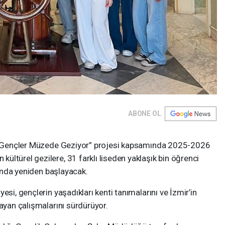
ABONE OL
eli Gençler Müzede Geziyor” projesi kapsamında 2025-2026
ltürel gezilere, 31 farklı liseden yaklaşık bin öğrenci
ayında yeniden başlayacak.
esi, gençlerin yaşadıkları kenti tanımalarını ve İzmir’in
layan çalışmalarını sürdürüyor.