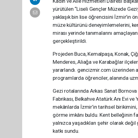
Kadın ve Aile Hizmetleri Dairesi Başk
yürütülen “Liseli Gençler Müzede Gez
yaklaşık bin lise öğrencisini İzmir’in ö
müze kültürünü deneyimlemelerini, kent 
mirası yerinde tanımalarını amaçlayan
gerçekleştirildi.
Projeden Buca, Kemalpaşa, Konak, Çiğli
Menderes, Aliağa ve Karabağlar ilçeler
yararlandı. gencizmir.com üzerinden aç
programlarda öğrenciler, alanında uzman
Gezi rotalarında Arkas Sanat Bornova 
Fabrikası, Belkahve Atatürk Anı Evi ve Y
mekânlarda İzmir’in tarihsel birikimini,
görme imkânı buldu. Kent belleğinin fark
yalnızca yaşadıkları şehir olarak değil 
katkı sundu.