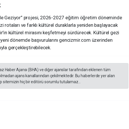
K
ede Geziyor” projesi, 2026-2027 eğitim öğretim döneminde
 rotaları ve farklı kültürel duraklarla yeniden başlayacak
r’in kültürel mirasını keşfetmeyi sürdürecek. Kültürel gezi
r, yeni dönemde başvurularını gencizmir.com üzerinden
ıyla gerçekleştirebilecek.
yaz Haber Ajansı (BHA) ve diğer ajanslar tarafından eklenen tüm
 olmadan ajans kanallarından çekilmektedir. Bu haberlerde yer alan
 sitemizin hiç bir editörü sorumlu tutulamaz...