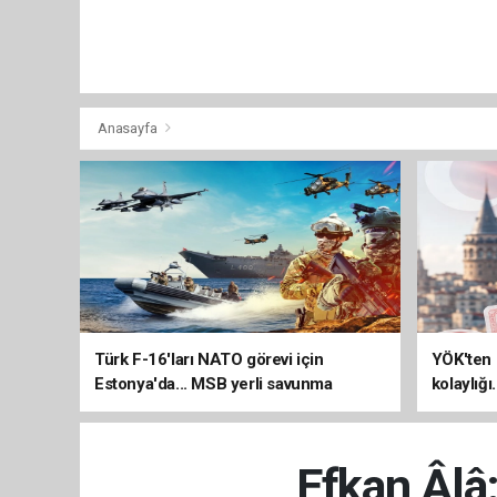
Anasayfa
Türk F-16'ları NATO görevi için
YÖK'ten 
Estonya'da... MSB yerli savunma
kolaylığı
sistemleriyle güçleniyor
uzatılab
Efkan Âlâ