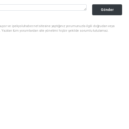
Gönder
uyor ve ipekyoluhaber.net sitesine yaptığınız yorumunuzla ilgili doğrudan veya
. Yazılan tüm yorumlardan site yönetimi hiçbir şekilde sorumlu tutulamaz.