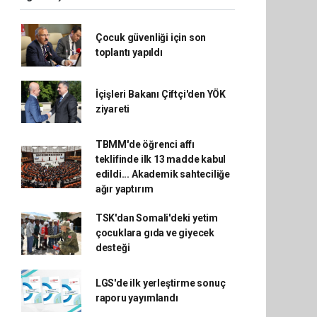
Çocuk güvenliği için son
toplantı yapıldı
İçişleri Bakanı Çiftçi'den YÖK
ziyareti
TBMM'de öğrenci affı
teklifinde ilk 13 madde kabul
edildi... Akademik sahteciliğe
ağır yaptırım
TSK'dan Somali'deki yetim
çocuklara gıda ve giyecek
desteği
LGS'de ilk yerleştirme sonuç
raporu yayımlandı