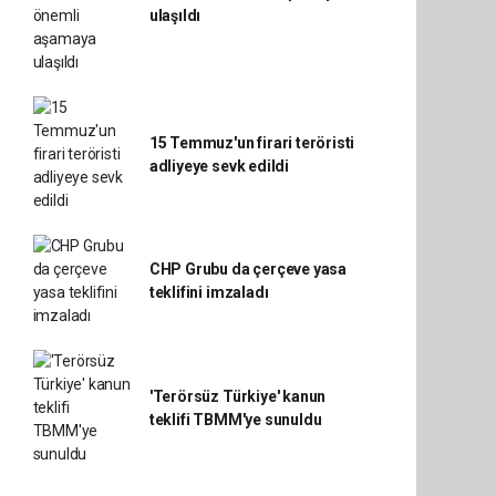
ulaşıldı
15 Temmuz'un firari teröristi
adliyeye sevk edildi
CHP Grubu da çerçeve yasa
teklifini imzaladı
'Terörsüz Türkiye' kanun
teklifi TBMM'ye sunuldu