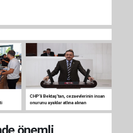
CHP’li Bektaş’tan, cezaevlerinin insan
ti
onurunu ayaklar atlına alınan
mekânlara dönüşmesine tepki
nde önemli