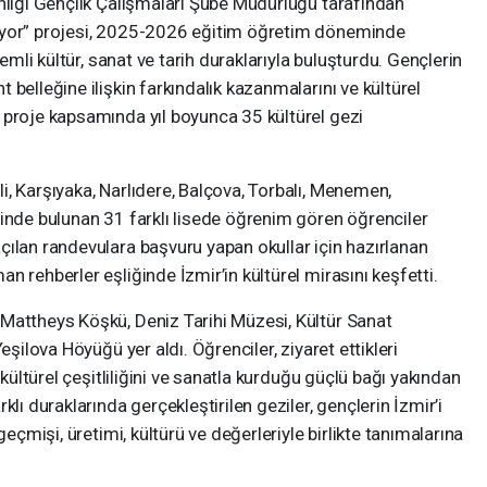
anlığı Gençlik Çalışmaları Şube Müdürlüğü tarafından
iyor” projesi, 2025-2026 eğitim öğretim döneminde
nemli kültür, sanat ve tarih duraklarıyla buluşturdu. Gençlerin
belleğine ilişkin farkındalık kazanmalarını ve kültürel
 proje kapsamında yıl boyunca 35 kültürel gezi
, Karşıyaka, Narlıdere, Balçova, Torbalı, Menemen,
inde bulunan 31 farklı lisede öğrenim gören öğrenciler
ılan randevulara başvuru yapan okullar için hazırlanan
 rehberler eşliğinde İzmir’in kültürel mirasını keşfetti.
Mattheys Köşkü, Deniz Tarihi Müzesi, Kültür Sanat
eşilova Höyüğü yer aldı. Öğrenciler, ziyaret ettikleri
 kültürel çeşitliliğini ve sanatla kurduğu güçlü bağı yakından
lı duraklarında gerçekleştirilen geziler, gençlerin İzmir’i
geçmişi, üretimi, kültürü ve değerleriyle birlikte tanımalarına