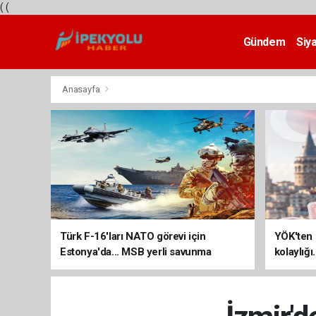
(
(
Gündem
Siy
Teknoloji
Anasayfa
Türk F-16'ları NATO görevi için
YÖK'ten 
Estonya'da... MSB yerli savunma
kolaylığı
sistemleriyle güçleniyor
uzatılab