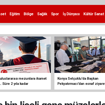
aset
Eğitim
Bölge
Sağlık
Spor
İş Dünyası
Kültür Sanat
uluslararası mezunlara ikamet
Konya Selçuklu'da Başkan
... Süre 2 yıla kadar
Pekyatırmacı'dan esnaf ziyare
ilecek