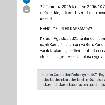
22 Temmuz 2006 tarihli ve 2006/10731 
değişiklikle, indirimli tevkifat oranl
uzatıldı.
HANGİ GELİRLER KAPSAMDA?
Karar, 1 Ağustos 2025 tarihinden itibar
sayılı Kamu Finansmanı ve Borç Yönet
varlık kiralama şirketleri tarafından ih
elde edilen gelir ve kazançlara uygula
İnternet Gazetecileri Federasyonu (İGF), Be
haberler, sitemizin editörlerinin müdahalesi
hukuki muhataplar haberi geçen ajanslar olup