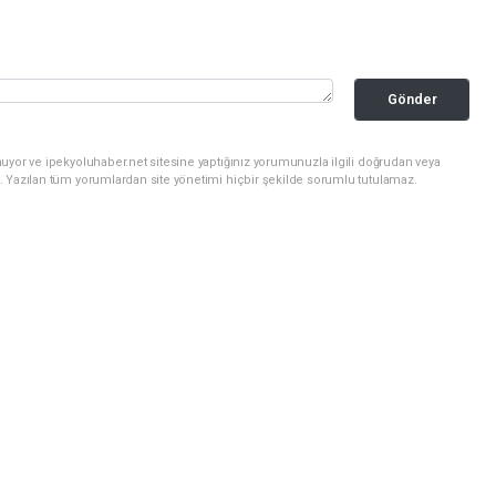
Gönder
uyor ve ipekyoluhaber.net sitesine yaptığınız yorumunuzla ilgili doğrudan veya
. Yazılan tüm yorumlardan site yönetimi hiçbir şekilde sorumlu tutulamaz.