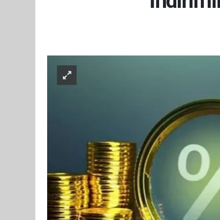
İndiriml