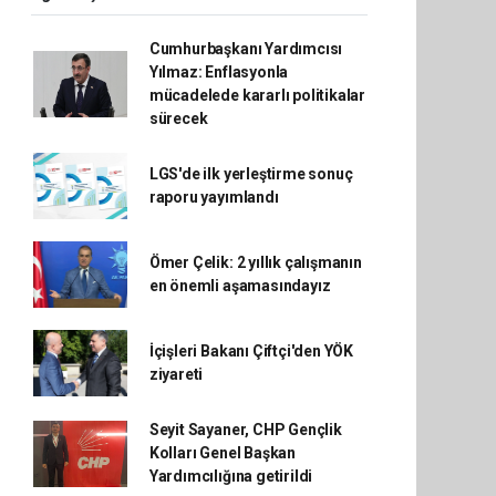
Cumhurbaşkanı Yardımcısı
Yılmaz: Enflasyonla
mücadelede kararlı politikalar
sürecek
LGS'de ilk yerleştirme sonuç
raporu yayımlandı
Ömer Çelik: 2 yıllık çalışmanın
en önemli aşamasındayız
İçişleri Bakanı Çiftçi'den YÖK
ziyareti
Seyit Sayaner, CHP Gençlik
Kolları Genel Başkan
Yardımcılığına getirildi