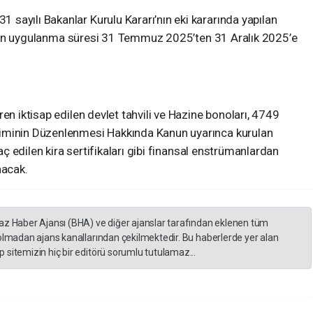
sayılı Bakanlar Kurulu Kararı’nın eki kararında yapılan
arının uygulanma süresi 31 Temmuz 2025’ten 31 Aralık 2025’e
en iktisap edilen devlet tahvili ve Hazine bonoları, 4749
iminin Düzenlenmesi Hakkında Kanun uyarınca kurulan
raç edilen kira sertifikaları gibi finansal enstrümanlardan
nacak.
yaz Haber Ajansı (BHA) ve diğer ajanslar tarafından eklenen tüm
 olmadan ajans kanallarından çekilmektedir. Bu haberlerde yer alan
 sitemizin hiç bir editörü sorumlu tutulamaz...