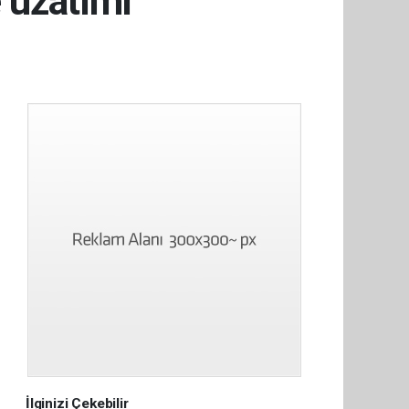
e uzatımı
İlginizi Çekebilir