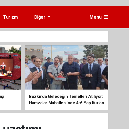
Turizm
Diğer
Menü
ışı
Bozkır’da Geleceğin Temelleri Atılıyor:
Hamzalar Mahallesi’nde 4-6 Yaş Kur'an
Kursu İnşaatı Başladı