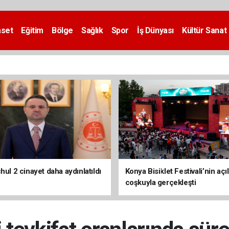
aset
Eğitim
Bölge
Sağlık
Spor
İş Dünyası
Kültür Sanat
hul 2 cinayet daha aydınlatıldı
Konya Bisiklet Festivali’nin açıl
coşkuyla gerçekleşti