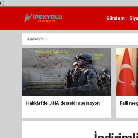
(
(
Gündem
Siy
Teknoloji
Anasayfa
Hakkâri’de JİHA destekli operasyon
Faili meç