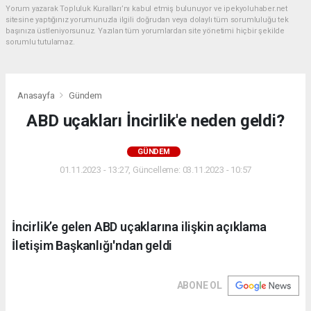
Yorum yazarak Topluluk Kuralları’nı kabul etmiş bulunuyor ve ipekyoluhaber.net
sitesine yaptığınız yorumunuzla ilgili doğrudan veya dolaylı tüm sorumluluğu tek
başınıza üstleniyorsunuz. Yazılan tüm yorumlardan site yönetimi hiçbir şekilde
sorumlu tutulamaz.
Anasayfa
Gündem
ABD uçakları İncirlik'e neden geldi?
GÜNDEM
01.11.2023 - 13:27, Güncelleme: 03.11.2023 - 10:57
İncirlik’e gelen ABD uçaklarına ilişkin açıklama
İletişim Başkanlığı'ndan geldi
ABONE OL