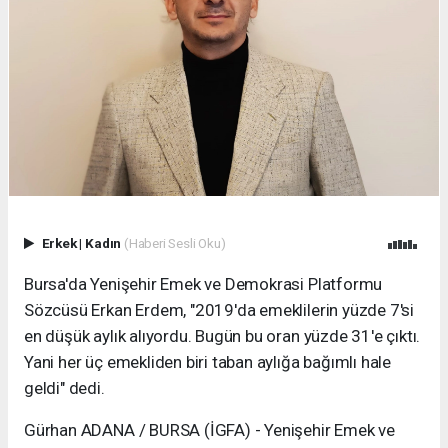
Erkek
|
Kadın
(Haberi Sesli Oku)
Bursa'da Yenişehir Emek ve Demokrasi Platformu
Sözcüsü Erkan Erdem, "2019'da emeklilerin yüzde 7'si
en düşük aylık alıyordu. Bugün bu oran yüzde 31'e çıktı.
Yani her üç emekliden biri taban aylığa bağımlı hale
geldi" dedi.
Gürhan ADANA / BURSA (İGFA) - Yenişehir Emek ve