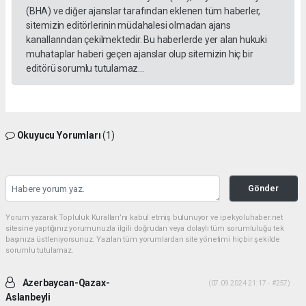
(BHA) ve diğer ajanslar tarafından eklenen tüm haberler,
sitemizin editörlerinin müdahalesi olmadan ajans
kanallarından çekilmektedir. Bu haberlerde yer alan hukuki
muhataplar haberi geçen ajanslar olup sitemizin hiç bir
editörü sorumlu tutulamaz...
Okuyucu Yorumları
(1)
Gönder
Yorum yazarak Topluluk Kuralları’nı kabul etmiş bulunuyor ve ipekyoluhaber.net
sitesine yaptığınız yorumunuzla ilgili doğrudan veya dolaylı tüm sorumluluğu tek
başınıza üstleniyorsunuz. Yazılan tüm yorumlardan site yönetimi hiçbir şekilde
sorumlu tutulamaz.
Azerbaycan-Qazax-
(07.09.2024 21:17 - #257)
Aslanbeyli